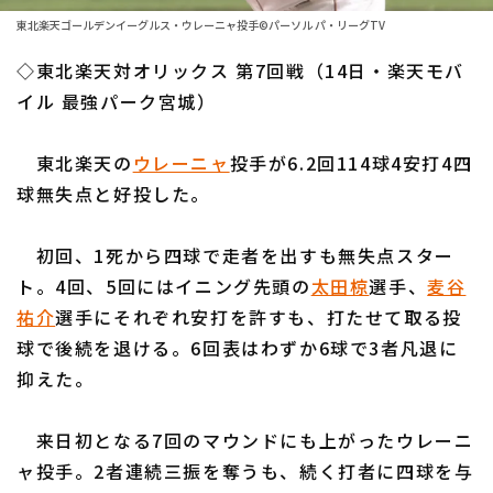
ファーム東地区
選手名鑑トップ
東北楽天ゴールデンイーグルス・ウレーニャ投手©パーソル パ・リーグTV
ニュース
ファーム中地区
◇東北楽天対オリックス 第7回戦（14日・楽天モバ
北海道日本ハムファイターズ
ファーム西地区
イル 最強パーク宮城）
東北楽天ゴールデンイーグルス
交流戦
東北楽天の
ウレーニャ
投手が6.2回114球4安打4四
埼玉西武ライオンズ
設定
球無失点と好投した。
千葉ロッテマリーンズ
初回、1死から四球で走者を出すも無失点スター
オリックス・バファローズ
ト。4回、5回にはイニング先頭の
太田椋
選手、
麦谷
福岡ソフトバンクホークス
祐介
選手にそれぞれ安打を許すも、打たせて取る投
球で後続を退ける。6回表はわずか6球で3者凡退に
抑えた。
来日初となる7回のマウンドにも上がったウレーニ
ャ投手。2者連続三振を奪うも、続く打者に四球を与