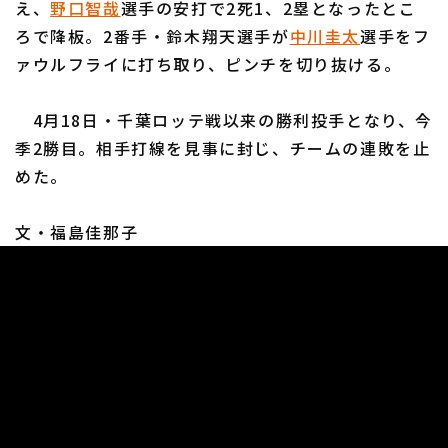
え、
野口智哉
選手の安打で2死1、2塁となったとこ
ろで降板。2番手・鈴木翔天選手が
中川圭太
選手をフ
ァウルフライに打ち取り、ピンチを切り抜ける。
4月18日・千葉ロッテ戦以来の勝利投手となり、今
利用規約
プライバシーポリシー
季2勝目。相手打線を見事に封じ、チームの連敗を止
めた。
運営会社
（別ウィンドウで開く）
よくある質問
特定商取引法の表示
アルバイト募集
（別ウィンドウで開く
文・福島佳那子