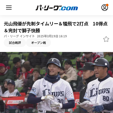
元山飛優が先制タイムリー＆犠飛で2打点 10得点
＆完封で獅子快勝
パ・リーグ インサイト
2025年3月19日 16:19
無料アカウント登録
ログイン
試合戦評
オープン戦
HOME
動画
日程・結果
順位表･成績
1軍公式戦
選手名鑑