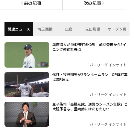
前の記事
次の記事
前の記事へ
次の記事へ
関連ニュース
埼玉西武
広島
元山飛優
オープン戦
與座海人が4回2安打6K0封 前回登板から8イ
ニング連続無失点
パ・リーグ インサイト
代打・牧野翔矢が2ランホームラン OP戦打率
は3割超え
パ・リーグ インサイト
金子侑司「高橋光成、逆襲のシーズン無敗」と
大胆予言も、里崎節にはたじたじ!?
パ・リーグ インサイト