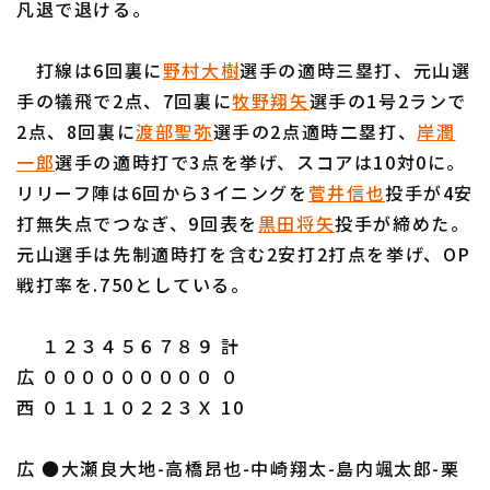
凡退で退ける。
打線は6回裏に
野村大樹
選手の適時三塁打、元山選
手の犠飛で2点、7回裏に
牧野翔矢
選手の1号2ランで
2点、8回裏に
渡部聖弥
選手の2点適時二塁打、
岸潤
利用規約
プライバシーポリシー
一郎
選手の適時打で3点を挙げ、スコアは10対0に。
リリーフ陣は6回から3イニングを
菅井信也
投手が4安
運営会社
（別ウィンドウで開く）
よくある質問
打無失点でつなぎ、9回表を
黒田将矢
投手が締めた。
特定商取引法の表示
アルバイト募集
（別ウィンドウで開く
元山選手は先制適時打を含む2安打2打点を挙げ、OP
戦打率を.750としている。
１２３４５６７８９ 計
広 ０００００００００ ０
西 ０１１１０２２３Ｘ 10
広 ●大瀬良大地-高橋昂也-中崎翔太-島内颯太郎-栗