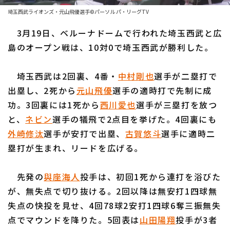
ファーム東地区
選手名鑑トップ
埼玉西武ライオンズ・元山飛優選手©パーソル パ・リーグTV
ニュース
ファーム中地区
3月19日、ベルーナドームで行われた埼玉西武と広
北海道日本ハムファイターズ
ファーム西地区
島のオープン戦は、10対0で埼玉西武が勝利した。
東北楽天ゴールデンイーグルス
交流戦
埼玉西武は2回裏、4番・
中村剛也
選手が二塁打で
埼玉西武ライオンズ
設定
出塁し、2死から
元山飛優
選手の適時打で先制に成
千葉ロッテマリーンズ
功。3回裏には1死から
西川愛也
選手が三塁打を放つ
と、
ネビン
選手の犠飛で2点目を挙げた。4回裏にも
オリックス・バファローズ
外崎修汰
選手が安打で出塁、
古賀悠斗
選手に適時二
福岡ソフトバンクホークス
塁打が生まれ、リードを広げる。
先発の
與座海人
投手は、初回1死から連打を浴びた
が、無失点で切り抜ける。2回以降は無安打1四球無
失点の快投を見せ、4回78球2安打1四球6奪三振無失
点でマウンドを降りた。5回表は
山田陽翔
投手が3者