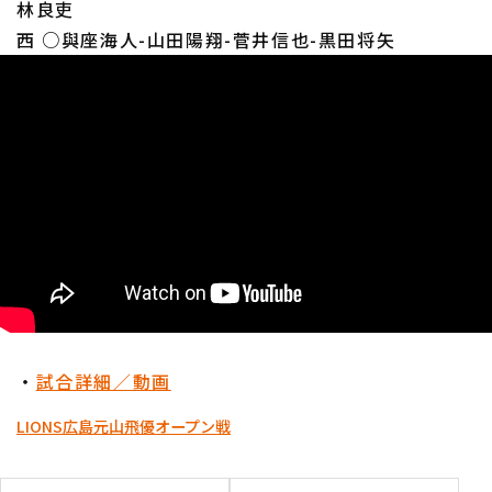
林良吏
西 ○與座海人-山田陽翔-菅井信也-黒田将矢
・
試合詳細／動画
LIONS
広島
元山飛優
オープン戦