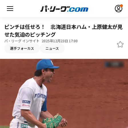
ピンチは任せろ！ 北海道日本ハム・上原健太が見
せた気迫のピッチング
パ・リーグ インサイト
2025年12月23日 17:00
無料アカウント登録
ログイン
選手フォーカス
ニュース
HOME
動画
日程・結果
順位表･成績
1軍公式戦
選手名鑑