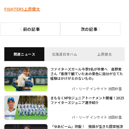
FIGHTERS
上原健太
前の記事
次の記事
前の記事へ
次の記事へ
関連ニュース
北海道日本ハム
上原健太
ファイターズガール今季9名が卒業へ 高野実
さん「客席で観ていたあの景色に自分が立てた
経験はかけがえのないもの」
パ・リーグ インサイト 池田紗里
まもなくNPBジュニアトーナメント開催！2025
ファイターズジュニア選手紹介
パ・リーグ インサイト 池田紗里
「ゆあビーム」炸裂！ 強肩が生きた田宮裕涼