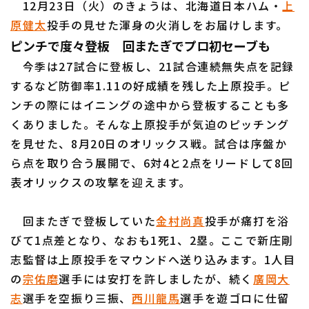
12月23日（火）のきょうは、北海道日本ハム・
上
原健太
投手の見せた渾身の火消しをお届けします。
ピンチで度々登板 回またぎでプロ初セーブも
今季は27試合に登板し、21試合連続無失点を記録
するなど防御率1.11の好成績を残した上原投手。ピ
利用規約
プライバシーポリシー
ンチの際にはイニングの途中から登板することも多
運営会社
（別ウィンドウで開く）
よくある質問
くありました。そんな上原投手が気迫のピッチング
を見せた、8月20日のオリックス戦。試合は序盤か
特定商取引法の表示
アルバイト募集
（別ウィンドウで開く
ら点を取り合う展開で、6対4と2点をリードして8回
表オリックスの攻撃を迎えます。
回またぎで登板していた
金村尚真
投手が痛打を浴
びて1点差となり、なおも1死1、2塁。ここで新庄剛
志監督は上原投手をマウンドへ送り込みます。1人目
の
宗佑磨
選手には安打を許しましたが、続く
廣岡大
志
選手を空振り三振、
西川龍馬
選手を遊ゴロに仕留