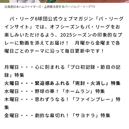
ファーム東地区
選手名鑑トップ
北海道日本ハムファイターズ・上原健太投手 ©パーソル パ・リーグTV
ニュース
ファーム中地区
パ・リーグ6球団公式ウェブマガジン「パ・リーグ
北海道日本ハムファイターズ
ファーム西地区
インサイト」では、オフシーズンもパ・リーグをお
東北楽天ゴールデンイーグルス
楽しみいただけるよう、2025シーズンの印象的なプ
交流戦
レーに動画を添えてお届け！ 月曜から金曜まで各
埼玉西武ライオンズ
設定
曜日ごとのテーマに沿って毎日更新中です！
千葉ロッテマリーンズ
月曜日・・・心に刻まれる「プロ初記録・節目の記
オリックス・バファローズ
録」特集
福岡ソフトバンクホークス
火曜日・・・緊迫感あふれる「完封・火消し」特集
水曜日・・・野球の華！「ホームラン」特集
木曜日・・・思わずうなる！「ファインプレー」特
集
金曜日・・・劇的な幕切れ！「サヨナラ」特集