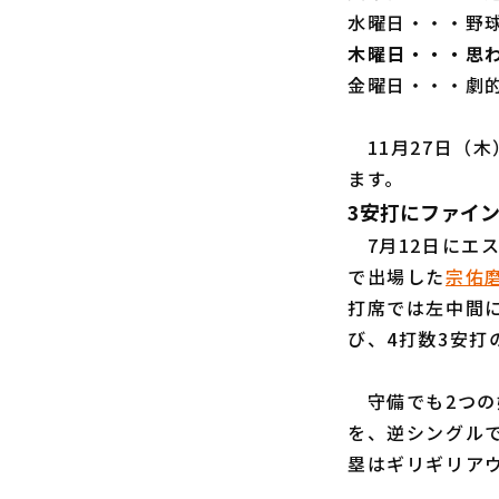
水曜日・・・野
木曜日・・・思
金曜日・・・劇
11月27日（
ます。
3安打にファイ
7月12日にエス
で出場した
宗佑
打席では左中間
び、4打数3安打
守備でも2つの
を、逆シングル
塁はギリギリア