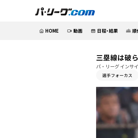
HOME
動画
日程・結果
順
三塁線は破
パ・リーグ インサ
選手フォーカス