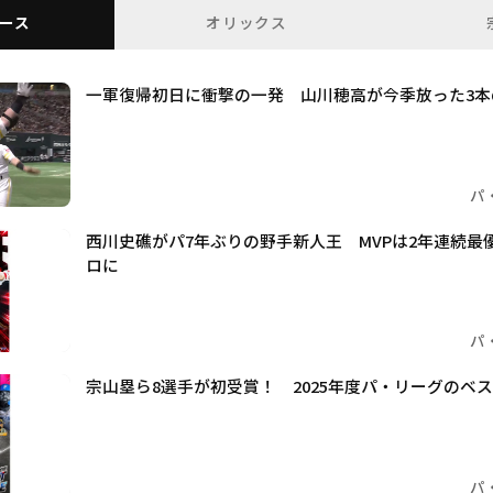
ース
オリックス
一軍復帰初日に衝撃の一発 山川穂高が今季放った3
パ
西川史礁がパ7年ぶりの野手新人王 MVPは2年連続最
ロに
パ
宗山塁ら8選手が初受賞！ 2025年度パ・リーグのベ
パ