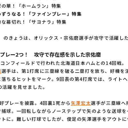
球の華！「ホームラン」特集
わずうなる！「ファインプレー」特集
的な幕切れ！「サヨナラ」特集
木）のきょうは、オリックス・宗佑磨選手が攻守で活躍し
ンプレー2つ！ 攻守で存在感を示した宗佑磨
コンフィールドで行われた北海道日本ハムとの14回戦。
磨
選手は、第1打席に三塁線を破る二塁打を放ち、好機を
に落ちるヒットをマーク。9回表の第4打席では、ライト
の活躍を見せました。
好プレーを披露。4回裏1死から
矢澤宏太
選手が三塁線へ
で捕球。一回転しながらノーステップで矢のような送球を
ウトに。難しい打球でしたが、俊足の矢澤選手をアウトに