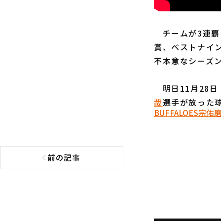
チームが3連覇を
賞、ベストナイン
不本意なシーズ
明日11月28
哉
選手が放った
BUFFALOES
宗佑
前の記事
前の記事へ