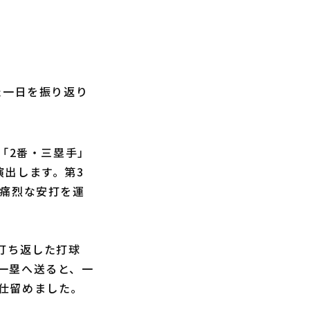
た一日を振り返り
「2番・三塁手」
演出します。第3
へ痛烈な安打を運
打ち返した打球
一塁へ送ると、一
仕留めました。