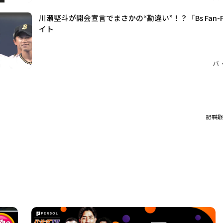
川瀬堅斗が開会宣言でまさかの“勘違い”！？「Bs Fan-Fe
イト
パ
記事提