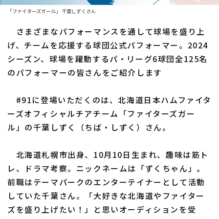
ファーム東地区
選手名鑑トップ
「ファイターズガール」 千葉しずくさん
ニュース
ファーム中地区
さまざまなパフォーマンスを通して球場を盛り上
北海道日本ハムファイターズ
ファーム西地区
げ、チームを応援する球団公式パフォーマー。2024
東北楽天ゴールデンイーグルス
シーズン、球場を躍動するパ・リーグ6球団全125名
交流戦
のパフォーマーの皆さんをご紹介します
埼玉西武ライオンズ
設定
千葉ロッテマリーンズ
#91に登場いただくのは、北海道日本ハムファイタ
ーズオフィシャルチアチーム「ファイターズガー
オリックス・バファローズ
ル」の千葉しずく（ちば・しずく）さん。
福岡ソフトバンクホークス
北海道札幌市出身、10月10日生まれ、趣味は筋ト
レ、ドラマ考察。ニックネームは「ずくちゃん」。
前職はテーマパークのエンターテイナーとして活動
していた千葉さん。「大好きな北海道やファイター
ズを盛り上げたい！」と思いオーディションを受