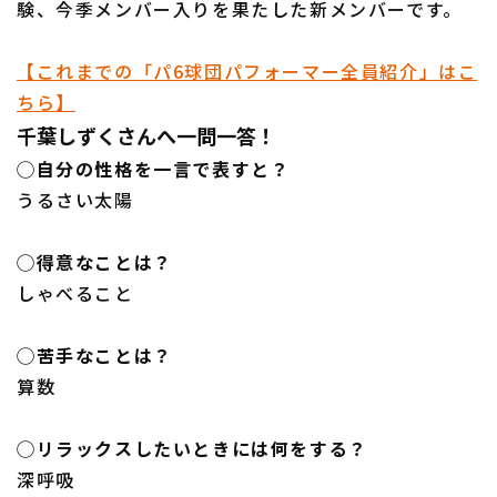
験、今季メンバー入りを果たした新メンバーです。
【これまでの「パ6球団パフォーマー全員紹介」はこ
利用規約
プライバシーポリシー
ちら】
千葉しずくさんへ一問一答！
運営会社
（別ウィンドウで開く）
よくある質問
◯自分の性格を一言で表すと？
うるさい太陽
特定商取引法の表示
アルバイト募集
（別ウィンドウで開く
◯得意なことは？
しゃべること
◯苦手なことは？
算数
◯リラックスしたいときには何をする？
深呼吸