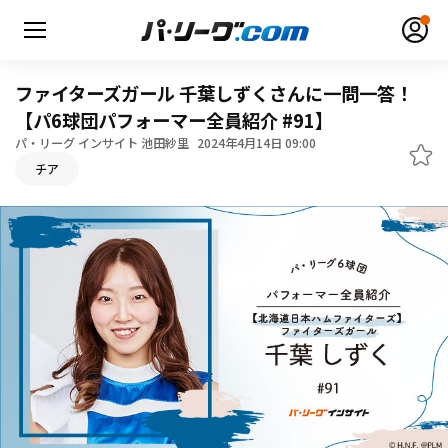
ファイターズガール 千葉しずくさんに一問一答！
【パ6球団パフォーマー全員紹介 #91】
パ・リーグ インサイト 池田紗里
2024年4月14日 09:00
無料アカウント登録
ログイン
チア
HOME
動画
日程・結果
順位表･成績
1軍公式戦
選手名鑑