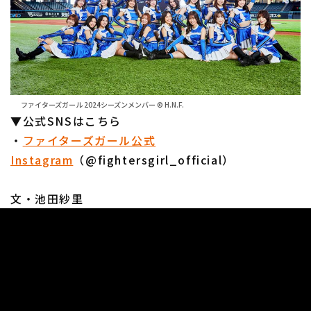
ファイターズガール 2024シーズンメンバー © H.N.F.
▼公式SNSはこちら
・
ファイターズガール公式
Instagram
（@fightersgirl_official）
文・池田紗里