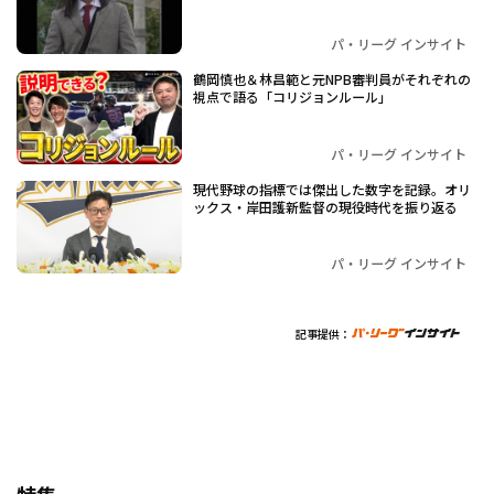
パ・リーグ インサイト
鶴岡慎也＆林昌範と元NPB審判員がそれぞれの
視点で語る「コリジョンルール」
パ・リーグ インサイト
現代野球の指標では傑出した数字を記録。オリ
ックス・岸田護新監督の現役時代を振り返る
パ・リーグ インサイト
記事提供：