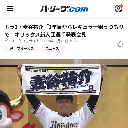
ドラ1・麦谷祐介「1年目からレギュラー狙うつもり
で」オリックス新入団選手発表会見
パ・リーグ インサイト
2024年11月29日 21:22
無料アカウント登録
ログイン
選手フォーカス
ニュース
HOME
動画
日程・結果
順位表･成績
1軍公式戦
選手名鑑