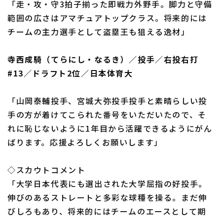
「走・攻・守3拍子揃った即戦力外野手。脚力と守備
範囲の広さはアマチュアトップクラス。将来的には
チームの主力選手として盗塁王も狙える逸材」
利用規約
プライバシーポリシー
寺西成騎（てらにし・なるき）／投手／右投右打
運営会社
（別ウィンドウで開く）
よくある質問
#13／ドラフト2位／日本体育大
特定商取引法の表示
アルバイト募集
（別ウィンドウで開く
「山岡泰輔投手、宮城大弥投手投手と素晴らしい投
手の方が着けてこられた番号をいただいたので、そ
れに恥じないように1年目から活躍できるようにがん
ばります。応援よろしくお願いします」
◇スカウトコメント
「大学日本代表にも選出された大学屈指の好投手。
伸びのあるストレートと多彩な球種を操る。まだ伸
びしろもあり、将来的にはチームのエースとして期