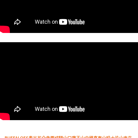
BUFFALOES
麦谷祐介
寺西成騎
山口廉王
山中稜真
東山玲士
片山楽生