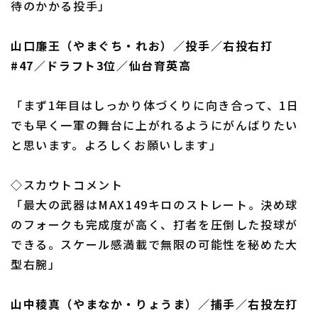
待のかかる投手」
山口廉王（やまぐち・れお）／投手／右投右打
#47／ドラフト3位／仙台育英高
「まず1年目はしっかり体づくりに向き合って、1日
でも早く一軍の舞台に上がれるようにがんばりたい
と思います。よろしくお願いします」
◇スカウトコメント
「最大の武器はMAX149キロのストレート。決め球
のフォークも完成度が高く、打者を圧倒した投球が
できる。スケール感満載で無限の可能性を秘めた大
型右腕」
山中稜真（やまなか・りょうま）／捕手／右投左打