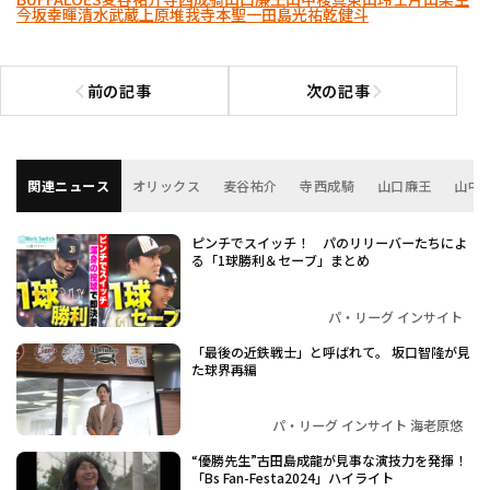
今坂幸暉
清水武蔵
上原堆我
寺本聖一
田島光祐
乾健斗
前の記事
次の記事
前の記事へ
次の記事へ
関連ニュース
オリックス
麦谷祐介
寺西成騎
山口廉王
山中
ピンチでスイッチ！ パのリリーバーたちによ
る「1球勝利＆セーブ」まとめ
パ・リーグ インサイト
「最後の近鉄戦士」と呼ばれて。 坂口智隆が見
た球界再編
パ・リーグ インサイト 海老原悠
“優勝先生”古田島成龍が見事な演技力を発揮！
「Bs Fan-Festa2024」ハイライト