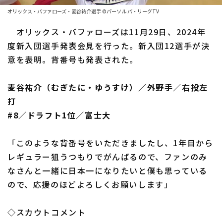
ファーム東地区
選手名鑑トップ
オリックス・バファローズ・麦谷祐介選手 ©パーソル パ・リーグTV
ニュース
ファーム中地区
オリックス・バファローズは11月29日、2024年
北海道日本ハムファイターズ
ファーム西地区
度新入団選手発表会見を行った。新入団12選手が決
東北楽天ゴールデンイーグルス
意を表明。背番号も発表された。
交流戦
埼玉西武ライオンズ
設定
麦谷祐介（むぎたに・ゆうすけ）／外野手／右投左
千葉ロッテマリーンズ
打
#8／ドラフト1位／富士大
オリックス・バファローズ
福岡ソフトバンクホークス
「このような背番号をいただきましたし、1年目から
レギュラー狙うつもりでがんばるので、ファンのみ
なさんと一緒に日本一になりたいと僕も思っている
ので、応援のほどよろしくお願いします」
◇スカウトコメント