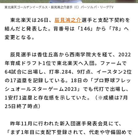
東北楽天ゴールデンイーグルス・辰見鴻之介選手（C）パーソル パ・リーグTV
ファーム東地区
選手名鑑トップ
ニュース
東北楽天は26日、
辰見鴻之介
選手と支配下契約を
ファーム中地区
北海道日本ハムファイターズ
結んだと発表した。背番号は「146」から「78」へ
ファーム西地区
変更となる。
東北楽天ゴールデンイーグルス
交流戦
埼玉西武ライオンズ
辰見選手は香住丘高から西南学院大を経て、2022
設定
年育成ドラフト1位で東北楽天へ入団。ファームで
千葉ロッテマリーンズ
64試合に出場し、打率.284、9打点、イースタン2位
オリックス・バファローズ
の17盗塁を記録している。18日の「プロ野球フレッ
シュオールスターゲーム2023」でも代打で出場し、
福岡ソフトバンクホークス
1安打1盗塁と存在感を示していた。（※成績は7月
25日終了時点）
昨年11月に行われた新入団選手発表会見にて、
「まず1年目に支配下登録されて、代走や守備固めで