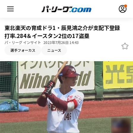
東北楽天の育成ドラ1・辰見鴻之介が支配下登録
打率.284＆イースタン2位の17盗塁
パ・リーグ インサイト
2023年7月26日 14:43
選手フォーカス
ニュース
無料アカウント登録
ログイン
HOME
動画
日程・結果
順位表･成績
1軍公式戦
選手名鑑