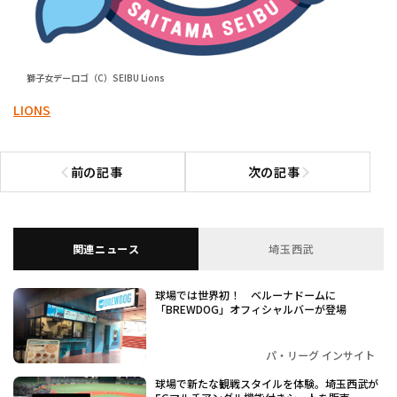
獅子女デーロゴ（C）SEIBU Lions
LIONS
前の記事
次の記事
前の記事へ
次の記事へ
関連ニュース
埼玉西武
球場では世界初！ ベルーナドームに
「BREWDOG」オフィシャルバーが登場
パ・リーグ インサイト
球場で新たな観戦スタイルを体験。埼玉西武が