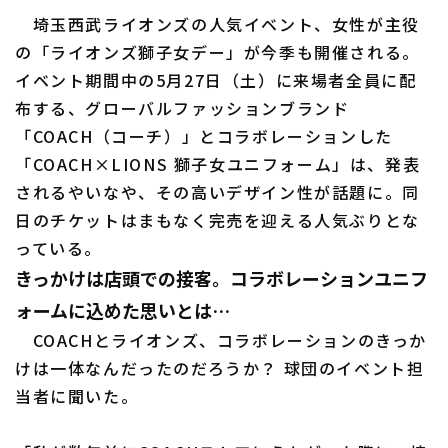
埼玉西武ライオンズの人気イベント、女性が主役
ファーム東地区
選手名鑑トップ
ニュース
の「ライオンズ獅子女デー」が今季も開催される。
ファーム中地区
イベント期間中の5月27日（土）に来場者全員に配
北海道日本ハムファイターズ
布する、グローバルファッションブランド
ファーム西地区
東北楽天ゴールデンイーグルス
「COACH（コーチ）」とコラボレーションした
交流戦
「COACH×LIONS 獅子女ユニフォーム」は、発表
埼玉西武ライオンズ
されるやいなや、その高いデザイン性が話題に。同
設定
千葉ロッテマリーンズ
日のチケットはまもなく完売を迎える人気ぶりとな
っている。
オリックス・バファローズ
きっかけは店頭での接客。コラボレーションユニフ
福岡ソフトバンクホークス
ォームに込めた思いとは…
COACHとライオンズ、コラボレーションのきっか
けは一体なんだったのだろうか？ 球団のイベント担
当者に聞いた。