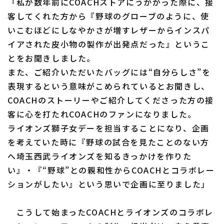
「私が数年前にCOACHストアにうかがった際に、接
客してくれた方から『野球のグローブのように、使
いこむほどにしなやかさが増すレザーからインスパ
イアされた皮小物の製作が出発点だった』というこ
利用規約
プライバシーポリシー
とをお聞きしました。
また、ご紹介いただいたバッグには“自分らしさ”を
運営会社
（別ウィンドウで開く）
よくある質問
表現するという意味がこめられているとお聞きし、
COACHのストーリーやご紹介してくださった方の接
特定商取引法の表示
アルバイト募集
（別ウィンドウで開く
客に心を打たれCOACHのファンになりました。
ライオンズ獅子女デーを担当することになり、企画
を考えていた時に『野球の試合を見たことのない方
へ埼玉西武ライオンズを知るきっかけを作りた
い』・『“野球”との親和性からCOACHとコラボレー
ションがしたい』という思いで企画に至りました」
こうして始まったCOACHとライオンズのコラボレ