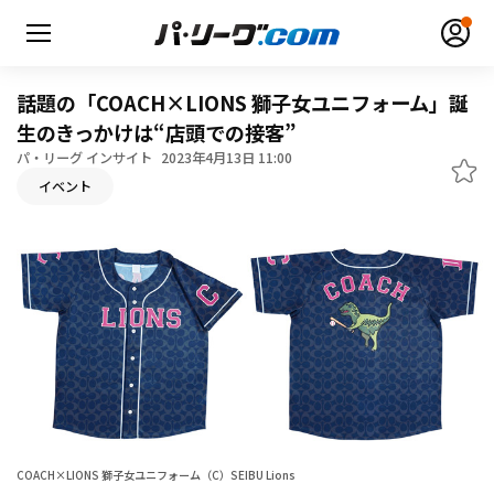
話題の「COACH×LIONS 獅子女ユニフォーム」誕
生のきっかけは“店頭での接客”
パ・リーグ インサイト
2023年4月13日 11:00
イベント
無料アカウント登録
ログイン
HOME
動画
日程・結果
順位表･成績
COACH×LIONS 獅子女ユニフォーム（C）SEIBU Lions
1軍公式戦
選手名鑑