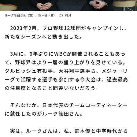
ファーム東地区
選手名鑑トップ
ニュース
ルーク篠田さん（左）、鈴木優（右）（C）PLM
ファーム中地区
北海道日本ハムファイターズ
2023年2月、プロ野球12球団がキャンプインし、
ファーム西地区
新たなシーズンへと動き出した。
東北楽天ゴールデンイーグルス
交流戦
埼玉西武ライオンズ
3月に、6年ぶりにWBCが開催されることもあっ
設定
て、野球界はより一層の盛り上がりを見せている。
千葉ロッテマリーンズ
ダルビッシュ有投手、大谷翔平選手ら、メジャーリ
ーグで活躍する選手も参加する今大会は、過去最高
オリックス・バファローズ
の注目度となること間違いないだろう。
福岡ソフトバンクホークス
そんななか、日本代表のチームコーディネーター
に就任したのがルーク篠田さん。
実は、ルークさんは、私、鈴木優と中学時代から