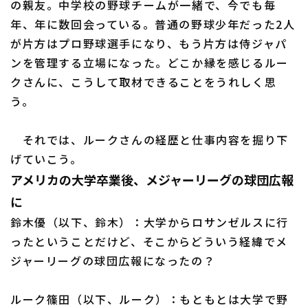
の親友。中学校の野球チームが一緒で、今でも毎
年、年に数回会っている。普通の野球少年だった2人
が片方はプロ野球選手になり、もう片方は侍ジャパ
ンを管理する立場になった。どこか縁を感じるルー
利用規約
プライバシーポリシー
クさんに、こうして取材できることをうれしく思
う。
運営会社
（別ウィンドウで開く）
よくある質問
特定商取引法の表示
アルバイト募集
（別ウィンドウで開く
それでは、ルークさんの経歴と仕事内容を掘り下
げていこう。
アメリカの大学卒業後、メジャーリーグの球団広報
に
鈴木優（以下、鈴木）：大学からロサンゼルスに行
ったということだけど、そこからどういう経緯でメ
ジャーリーグの球団広報になったの？
ルーク篠田（以下、ルーク）：もともとは大学で野