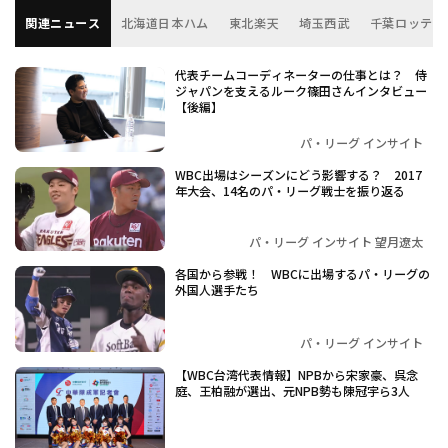
関連ニュース
北海道日本ハム
東北楽天
埼玉西武
千葉ロッテ
代表チームコーディネーターの仕事とは？ 侍
ジャパンを支えるルーク篠田さんインタビュー
【後編】
パ・リーグ インサイト
WBC出場はシーズンにどう影響する？ 2017
年大会、14名のパ・リーグ戦士を振り返る
パ・リーグ インサイト 望月遼太
各国から参戦！ WBCに出場するパ・リーグの
外国人選手たち
パ・リーグ インサイト
【WBC台湾代表情報】NPBから宋家豪、呉念
庭、王柏融が選出、元NPB勢も陳冠宇ら3人