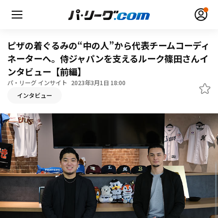
ピザの着ぐるみの“中の人”から代表チームコーディ
ネーターへ。侍ジャパンを支えるルーク篠田さんイ
ンタビュー【前編】
パ・リーグ インサイト
2023年3月1日 18:00
無料アカウント登録
ログイン
インタビュー
HOME
動画
日程・結果
順位表･成績
1軍公式戦
選手名鑑