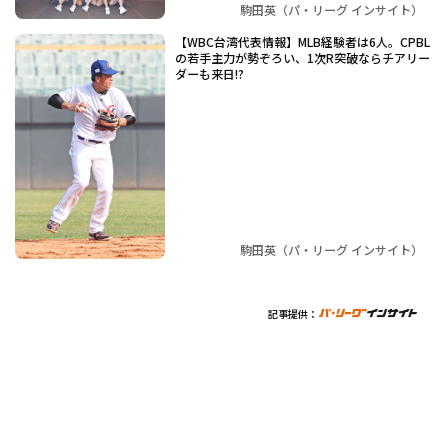
駒田英（パ・リーグ インサイト）
【WBC台湾代表情報】MLB経験者は6人。CPBL
の若手主力が勢ぞろい、1次R突破ならチアリー
ダーも来日!?
駒田英（パ・リーグ インサイト）
記事提供：