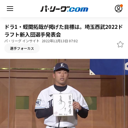
ドラ1・蛭間拓哉が掲げた目標は。埼玉西武2022ド
ラフト新入団選手発表会
パ・リーグ インサイト
2022年12月13日 07:02
無料アカウント登録
ログイン
選手フォーカス
HOME
動画
日程・結果
順位表･成績
1軍公式戦
選手名鑑