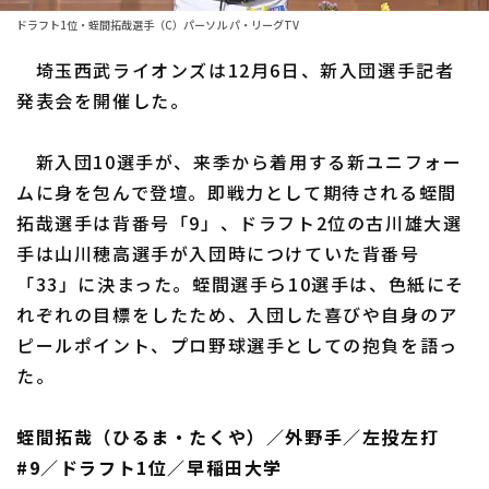
ファーム東地区
選手名鑑トップ
ドラフト1位・蛭間拓哉選手（C）パーソル パ・リーグTV
ニュース
ファーム中地区
埼玉西武ライオンズは12月6日、新入団選手記者
北海道日本ハムファイターズ
ファーム西地区
発表会を開催した。
東北楽天ゴールデンイーグルス
交流戦
新入団10選手が、来季から着用する新ユニフォー
埼玉西武ライオンズ
設定
ムに身を包んで登壇。即戦力として期待される蛭間
千葉ロッテマリーンズ
拓哉選手は背番号「9」、ドラフト2位の古川雄大選
手は山川穂高選手が入団時につけていた背番号
オリックス・バファローズ
「33」に決まった。蛭間選手ら10選手は、色紙にそ
福岡ソフトバンクホークス
れぞれの目標をしたため、入団した喜びや自身のア
ピールポイント、プロ野球選手としての抱負を語っ
た。
蛭間拓哉（ひるま・たくや）／外野手／左投左打
#9／ドラフト1位／早稲田大学