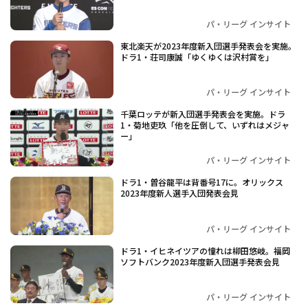
パ・リーグ インサイト
東北楽天が2023年度新入団選手発表会を実施。
ドラ1・荘司康誠「ゆくゆくは沢村賞を」
パ・リーグ インサイト
千葉ロッテが新入団選手発表会を実施。ドラ
1・菊地吏玖「他を圧倒して、いずれはメジャ
ー」
パ・リーグ インサイト
ドラ1・曽谷龍平は背番号17に。オリックス
2023年度新人選手入団発表会見
パ・リーグ インサイト
ドラ1・イヒネイツアの憧れは柳田悠岐。福岡
ソフトバンク2023年度新入団選手発表会見
パ・リーグ インサイト