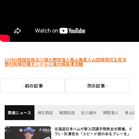
LIONS
蛭間拓哉
古川雄大
野田海人
青山美夏人
山田陽翔
児玉亮涼
野村和輝
日隈モンテル
三浦大輝
是澤涼輔
前の記事
次の記事
前の記事へ
次の記事へ
関連ニュース
埼玉西武
蛭間拓哉
古川雄大
野田海人
青山美
北海道日本ハムが新入団選手発表会を開催。ド
ラ1・矢澤宏太「スピード感のあるプレーを」