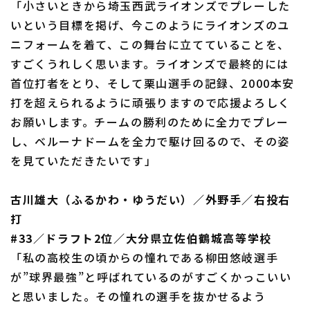
「小さいときから埼玉西武ライオンズでプレーした
いという目標を掲げ、今このようにライオンズのユ
ニフォームを着て、この舞台に立てていることを、
利用規約
プライバシーポリシー
すごくうれしく思います。ライオンズで最終的には
首位打者をとり、そして栗山選手の記録、2000本安
運営会社
（別ウィンドウで開く）
よくある質問
打を超えられるように頑張りますので応援よろしく
お願いします。チームの勝利のために全力でプレー
特定商取引法の表示
アルバイト募集
（別ウィンドウで開く
し、ベルーナドームを全力で駆け回るので、その姿
を見ていただきたいです」
古川雄大（ふるかわ・ゆうだい）／外野手／右投右
打
#33／ドラフト2位／大分県立佐伯鶴城高等学校
「私の高校生の頃からの憧れである柳田悠岐選手
が”球界最強”と呼ばれているのがすごくかっこいい
と思いました。その憧れの選手を抜かせるよう