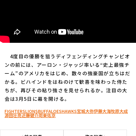
4度目の優勝を狙うディフェンディングチャンピオ
ンの前には、アーロン・ジャッジ率いる“史上最強チ
ーム”のアメリカをはじめ、数々の強豪国が立ちはだ
かる。ビハインドをはねのけて歓喜を味わった侍た
ちが、再びその粘り強さを見せられるか。注目の大
会は3月5日に幕を開ける。
FIGHTERS
LIONS
BUFFALOES
HAWKS
宮城大弥
伊藤大海
牧原大成
源田壮亮
近藤健介
周東佑京