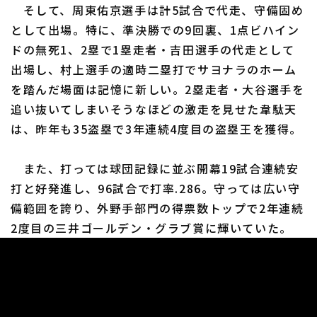
そして、周東佑京選手は計5試合で代走、守備固め
として出場。特に、準決勝での9回裏、1点ビハイン
ドの無死1、2塁で1塁走者・吉田選手の代走として
出場し、村上選手の適時二塁打でサヨナラのホーム
を踏んだ場面は記憶に新しい。2塁走者・大谷選手を
追い抜いてしまいそうなほどの激走を見せた韋駄天
は、昨年も35盗塁で3年連続4度目の盗塁王を獲得。
また、打っては球団記録に並ぶ開幕19試合連続安
打と好発進し、96試合で打率.286。守っては広い守
備範囲を誇り、外野手部門の得票数トップで2年連続
2度目の三井ゴールデン・グラブ賞に輝いていた。