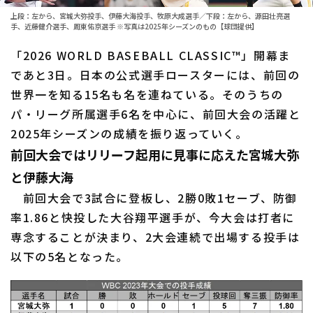
ファーム東地区
選手名鑑トップ
上段：左から、宮城大弥投手、伊藤大海投手、牧原大成選手／下段：左から、源田壮亮選
ニュース
手、近藤健介選手、周東佑京選手 ※写真は2025年シーズンのもの【球団提供】
ファーム中地区
北海道日本ハムファイターズ
「2026 WORLD BASEBALL CLASSIC™」開幕ま
ファーム西地区
であと3日。日本の公式選手ロースターには、前回の
東北楽天ゴールデンイーグルス
交流戦
世界一を知る15名も名を連ねている。そのうちの
埼玉西武ライオンズ
パ・リーグ所属選手6名を中心に、前回大会の活躍と
設定
2025年シーズンの成績を振り返っていく。
千葉ロッテマリーンズ
前回大会ではリリーフ起用に見事に応えた宮城大弥
オリックス・バファローズ
と伊藤大海
前回大会で3試合に登板し、2勝0敗1セーブ、防御
福岡ソフトバンクホークス
率1.86と快投した大谷翔平選手が、今大会は打者に
専念することが決まり、2大会連続で出場する投手は
以下の5名となった。