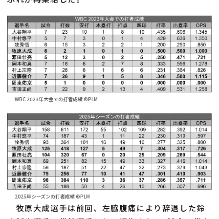
WBC 2023年大会での打者成績 ©PLM
2025年シーズンの打者成績 ©PLM
牧原大成選手は前回、左脇腹痛により辞退した鈴