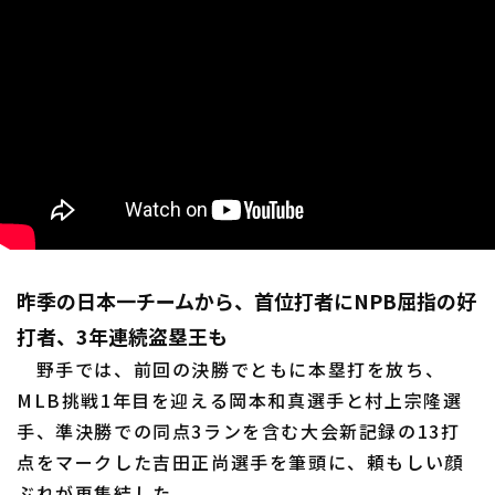
昨季の日本一チームから、首位打者にNPB屈指の好
打者、3年連続盗塁王も
野手では、前回の決勝でともに本塁打を放ち、
MLB挑戦1年目を迎える岡本和真選手と村上宗隆選
手、準決勝での同点3ランを含む大会新記録の13打
点をマークした吉田正尚選手を筆頭に、頼もしい顔
ぶれが再集結した。