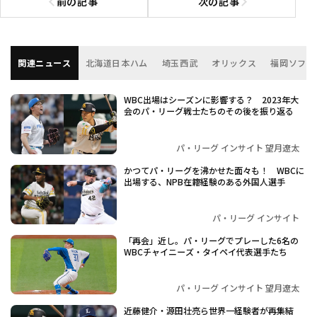
前の記事
次の記事
前の記事へ
次の記事へ
関連ニュース
北海道日本ハム
埼玉西武
オリックス
福岡ソフト
WBC出場はシーズンに影響する？ 2023年大
会のパ・リーグ戦士たちのその後を振り返る
パ・リーグ インサイト 望月遼太
かつてパ・リーグを沸かせた面々も！ WBCに
出場する、NPB在籍経験のある外国人選手
パ・リーグ インサイト
「再会」近し。パ・リーグでプレーした6名の
WBCチャイニーズ・タイペイ代表選手たち
パ・リーグ インサイト 望月遼太
近藤健介・源田壮亮ら世界一経験者が再集結