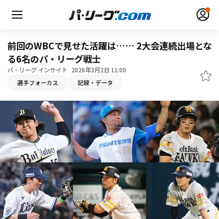
前回のWBCで見せた活躍は…… 2大会連続出場とな
る6名のパ・リーグ戦士
パ・リーグ インサイト
2026年3月2日 11:00
無料アカウント登録
ログイン
選手フォーカス
記録・データ
HOME
動画
日程・結果
順位表･成績
1軍公式戦
選手名鑑