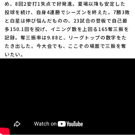
め、8回2安打1失点で好発進。夏場以降も安定した
投球を続け、自身4連勝でシーズンを終えた。7勝3敗
と白星は伸び悩んだものの、23試合の登板で自己最
多150.1回を投げ、イニング数を上回る165奪三振を
記録。奪三振率は9.88と、リーグトップの数字をた
たき出した。今大会でも、ここぞの場面で三振を奪
いたい。