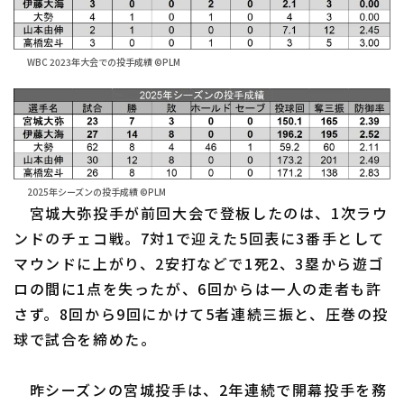
WBC 2023年大会での投手成績 ©PLM
利用規約
プライバシーポリシー
運営会社
（別ウィンドウで開く）
よくある質問
特定商取引法の表示
アルバイト募集
（別ウィンドウで開く
2025年シーズンの投手成績 ©PLM
宮城大弥投手が前回大会で登板したのは、1次ラウ
ンドのチェコ戦。7対1で迎えた5回表に3番手として
マウンドに上がり、2安打などで1死2、3塁から遊ゴ
ロの間に1点を失ったが、6回からは一人の走者も許
さず。8回から9回にかけて5者連続三振と、圧巻の投
球で試合を締めた。
昨シーズンの宮城投手は、2年連続で開幕投手を務