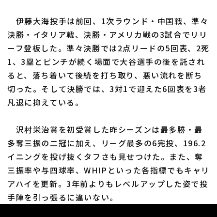
伊藤大海投手は前回、1次ラウンド・中国戦、準々
決勝・イタリア戦、決勝・アメリカ戦の3試合でリリ
ーフ登板した。準々決勝では2点リードの5回表、2死
1、3塁とピンチが続く場面で大谷選手の後を託され
ると、落ち着いて後続を打ち取り、悪い流れを断ち
切った。そして決勝では、3対1で迎えた6回表を3者
凡退に抑えている。
沢村栄治賞を初受賞した昨シーズンは最多勝・最
多奪三振の二冠に加え、リーグ最多の6完投、196.2
イニングを投げ抜くタフさも見せつけた。また、奪
三振率や与四球率、WHIPといった各指標でもキャリ
アハイを更新。3年前よりもレベルアップした姿で投
手陣を引っ張るに違いない。