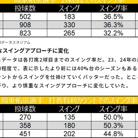
©データスタジアム
なスイングアプローチに変化
データは各打席2球目までのスイング率だ。23、24年の
均程度で、表に示したより前には40%台のシーズンもあ
ウントからスイングを仕掛けていくバッターだった。とこ
がり、より慎重なスイングアプローチに変化していた。