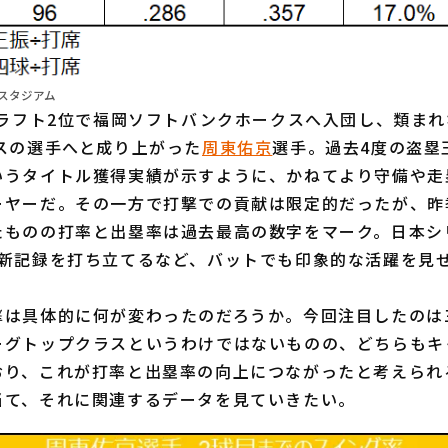
スタジアム
ドラフト2位で福岡ソフトバンクホークスへ入団し、類ま
スの選手へと成り上がった
周東佑京
選手。過去4度の盗塁
いうタイトル獲得実績が示すように、かねてより守備や走
ーヤーだ。その一方で打撃での貢献は限定的だったが、昨
たものの打率と出塁率は過去最高の数字をマーク。日本シ
ズ新記録を打ち立てるなど、バットでも印象的な活躍を見
は具体的に何が変わったのだろうか。今回注目したのは
ーグトップクラスというわけではないものの、どちらもキ
おり、これが打率と出塁率の向上につながったと考えられ
当て、それに関連するデータを見ていきたい。