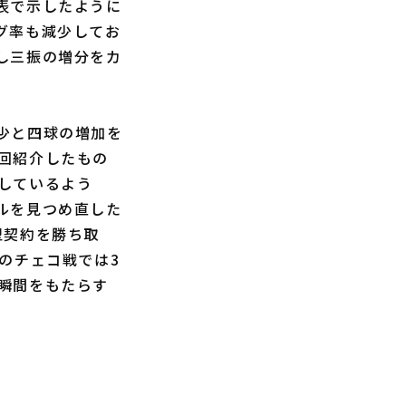
表で示したように
グ率も減少してお
し三振の増分をカ
少と四球の増加を
回紹介したもの
しているよう
ルを見つめ直した
型契約を勝ち取
ンドのチェコ戦では3
瞬間をもたらす