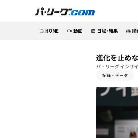
HOME
動画
日程・結果
順
進化を止め
パ・リーグ インサ
記録・データ