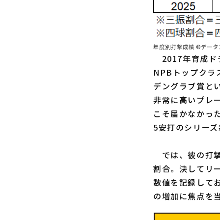
年度別打撃成績 ©データ
2017年育成
NPBトップクラ
デングラブ賞と
非常に高いプレ
こそ届かなかっ
5安打のシリー
では、彼の打撃
割合。決してリ
数値を記録して
の増加に焦点を