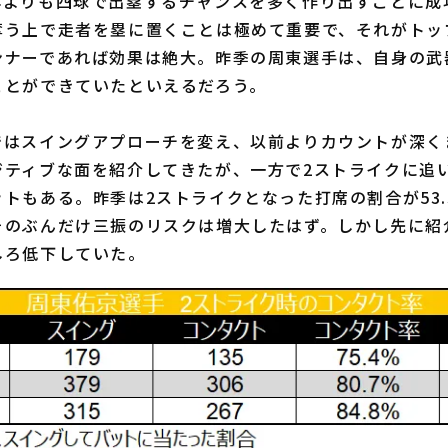
年よりも四球で出塁するチャンスを多く作り出すことに成
奪う上で走者を塁に置くことは極めて重要で、それがトッ
ンナーであれば効果は絶大。昨季の周東選手は、自身の武
ことができていたといえるだろう。
はスイングアプローチを変え、以前よりカウントが深く
ジティブな面を紹介してきたが、一方で2ストライクに追
トもある。昨季は2ストライクとなった打席の割合が53.
そのぶんだけ三振のリスクは増大したはず。しかし先に紹
しろ低下していた。