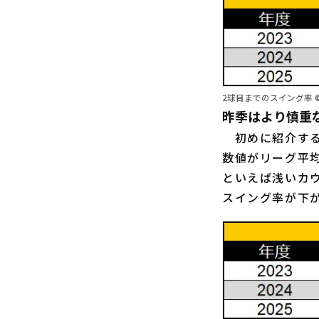
2球目までのスイング率 
昨季はより慎重
初めに紹介する
数値がリーグ平
といえば浅いカ
スイング率が下