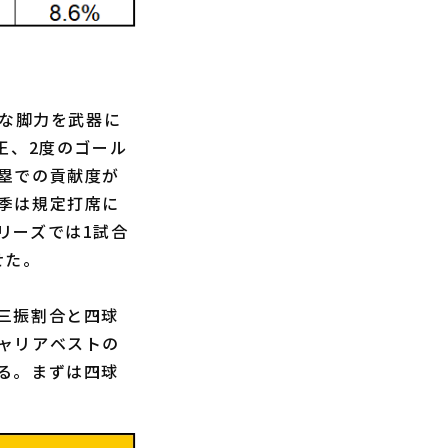
れな脚力を武器に
王、2度のゴール
塁での貢献度が
季は規定打席に
リーズでは1試合
せた。
三振割合と四球
ャリアベストの
る。まずは四球