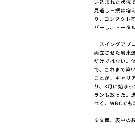
い込まれた状況
見逃し三振は増
り、コンタクト
バーし、トータ
スイングアプロ
両立させた周東
だけではない。
で、これまで築
ことが、キャリ
り、3月に始まった
ランも放った。
べく、WBCで
※文章、表中の数