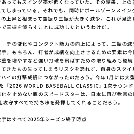
であってもスイング率が低くなっていた。その結果、上の
えてしまっている。それでも、同時にボールゾーンスイン
率の上昇と相まって空振り三振が大きく減少。これが見逃
ルで三振を減らすことに成功したというわけだ。
ーチの変化やコンタクト能力の向上によって、三振の減
選手。もちろん、打者が成績を向上させるための要素は今
体重を増やすなど強い打球を飛ばすための取り組みも継続
いてきたもの失ってしまうリスクを恐れず、自身のスタイ
アハイの打撃成績につながったのだろう。今年1月には大
「2026 WORLD BASEBALL CLASSIC」1次ラウ
進化を止めない鷹のスピードスターは、日本に再び歓喜の
も走攻守すべてで持ち味を発揮してくれることだろう。
字はすべて2025年シーズン終了時点