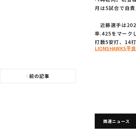
月は5試合で自責
近藤選手は202
率.425をマー
打数5安打、14
LIONS
HAWKS
平良
前の記事
前の記事へ
関連ニュース