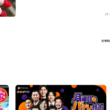
パ
記事提