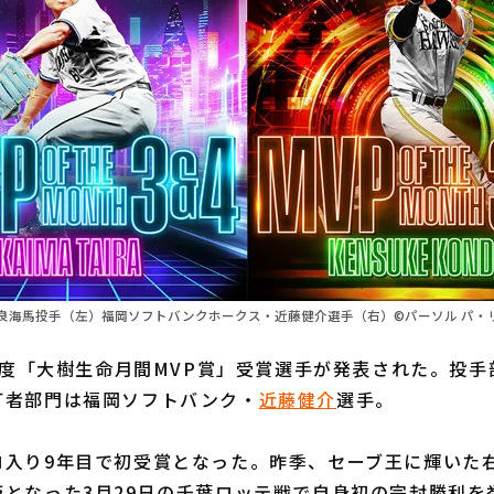
良海馬投手（左）福岡ソフトバンクホークス・近藤健介選手（右）©パーソル パ・リ
月度「大樹生命月間MVP賞」受賞選手が発表された。投
打者部門は福岡ソフトバンク・
近藤健介
選手。
入り9年目で初受賞となった。昨季、セーブ王に輝いた
となった3月29日の千葉ロッテ戦で自身初の完封勝利を