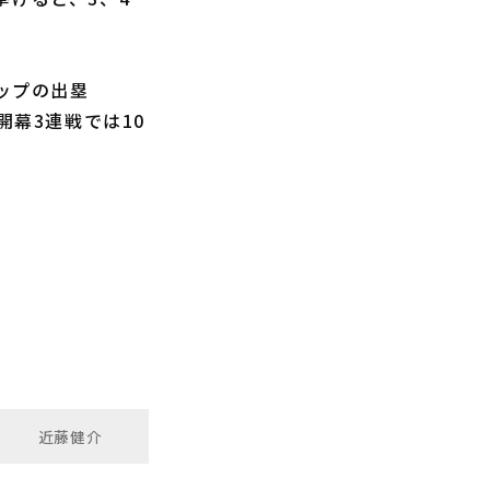
ップの出塁
開幕3連戦では10
近藤健介