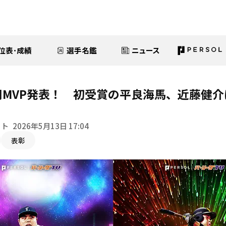
位表･成績
選手名鑑
ニュース
間MVP発表！ 初受賞の平良海馬、近藤健
イト
2026年5月13日 17:04
表彰