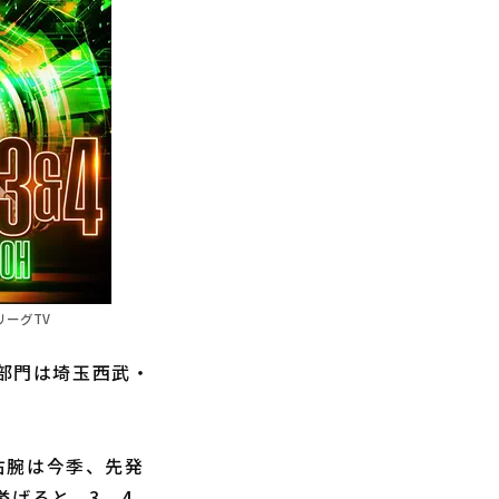
ーグTV
手部門は埼玉西武・
右腕は今季、先発
挙げると、3、4