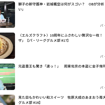
獅子の新守護神・岩城颯空は何がスゴい？ OBが分析
い」
パ
〈エルズクラフト〉10周年にふさわしい贅沢な一枚！ 
ザ」【パ・リーググルメ部 #17】
パ
元盗塁王も驚き「速っ！」 周東佑京の本盗に金子侑
パ
見た目もかわいい和スイーツ 牧原大成のあまおう苺
グルメ部 #16】