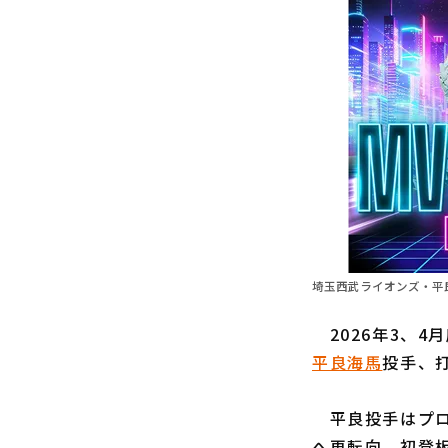
埼玉西武ライオンズ・平
2026年3、4
平良海馬
投手、
平良投手はプロ
へ再転向。初登板