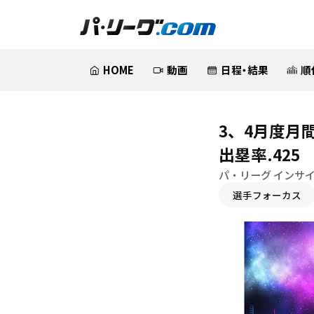
HOME
動画
日程・結果
順
3、4月度月
出塁率.425
パ・リーグ インサ
選手フォーカス