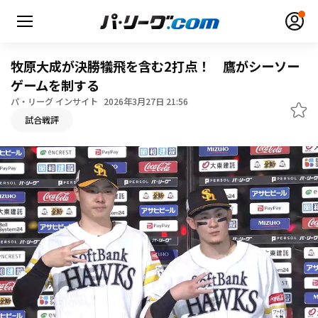
牧原大成が決勝犠飛を含む2打点！ 鷹がシーソー
ゲームを制する
パ・リーグ インサイト
2026年3月27日 21:56
無料アカウント登録
ログイン
試合戦評
HOME
動画
日程・結果
順位表･成績
1軍公式戦
選手名鑑