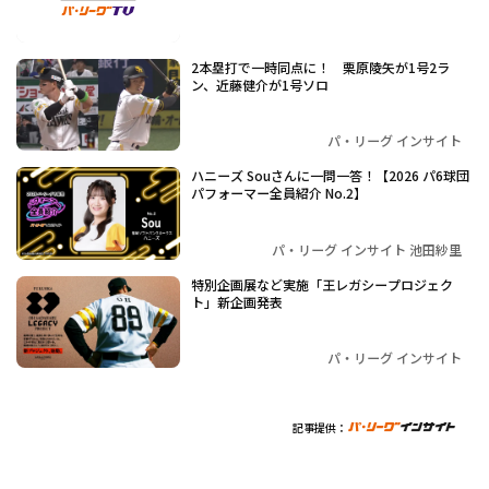
2本塁打で一時同点に！ 栗原陵矢が1号2ラ
ン、近藤健介が1号ソロ
パ・リーグ インサイト
ハニーズ Souさんに一問一答！【2026 パ6球団
パフォーマー全員紹介 No.2】
パ・リーグ インサイト 池田紗里
特別企画展など実施「王レガシープロジェク
ト」新企画発表
パ・リーグ インサイト
記事提供：