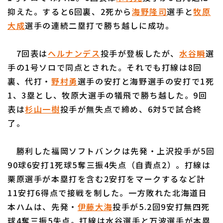
抑えた。すると6回裏、2死から
海野隆司
選手と
牧原
大成
選手の連続二塁打で勝ち越しに成功。
7回表は
ヘルナンデス
投手が登板したが、
水谷瞬
選
利用規約
プライバシーポリシー
手の1号ソロで同点とされた。それでも打線は8回
裏、代打・
野村勇
選手の安打と海野選手の安打で1死
運営会社
（別ウィンドウで開く）
よくある質問
1、3塁とし、牧原大選手の犠飛で勝ち越した。9回
表は
杉山一樹
投手が無失点で締め、6対5で試合終
特定商取引法の表示
アルバイト募集
（別ウィンドウで開く
了。
勝利した福岡ソフトバンクは先発・上沢投手が5回
90球6安打1死球5奪三振4失点（自責点2）。打線は
栗原選手が本塁打を含む2安打をマークするなど計
11安打6得点で接戦を制した。一方敗れた北海道日
本ハムは、先発・
伊藤大海
投手が5.2回9安打無四死
球4奪三振5失点。打線は水谷選手と万波選手が本塁