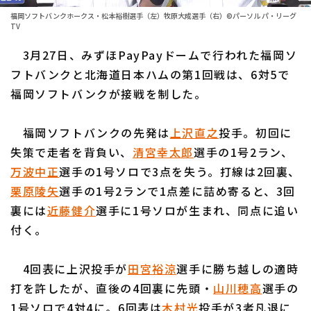
ファーム東地区
選手名鑑トップ
福岡ソフトバンクホークス・松本裕樹選手（左）牧原大成選手（右）©パーソル パ・リーグ
ニュース
TV
ファーム中地区
北海道日本ハムファイターズ
3月27日、みずほPayPayドームで行われた福岡ソ
ファーム西地区
フトバンクと北海道日本ハムの第1回戦は、6対5で
東北楽天ゴールデンイーグルス
交流戦
福岡ソフトバンクが接戦を制した。
埼玉西武ライオンズ
設定
福岡ソフトバンクの先発は
上沢直之
投手。初回に
千葉ロッテマリーンズ
失策で走者を背負い、
清宮幸太郎
選手の1号2ラン、
オリックス・バファローズ
万波中正
選手の1号ソロで3点を失う。打線は2回裏、
栗原陵矢
選手の1号2ランで1点差に詰め寄ると、3回
福岡ソフトバンクホークス
裏には
近藤健介
選手に1号ソロが生まれ、同点に追い
付く。
4回表に上沢投手が
田宮裕涼
選手に勝ち越しの適時
打を許したが、直後の4回裏に先頭・
山川穂高
選手の
1号ソロで4対4に。6回表は
木村光
投手が3者凡退に