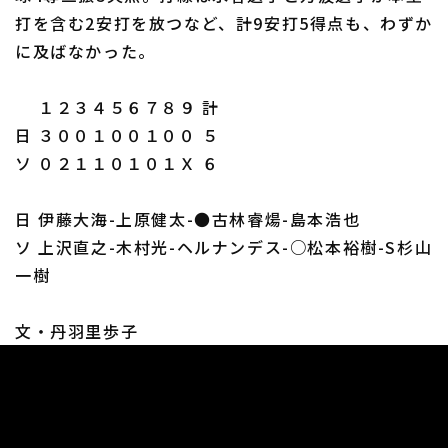
打を含む2安打を放つなど、計9安打5得点も、わずか
に及ばなかった。
１２３４５６７８９ 計
日 ３００１００１００ ５
ソ ０２１１０１０１Ｘ ６
日 伊藤大海-上原健太-●古林睿煬-島本浩也
ソ 上沢直之-木村光-ヘルナンデス-○松本裕樹-S杉山
一樹
文・丹羽里歩子