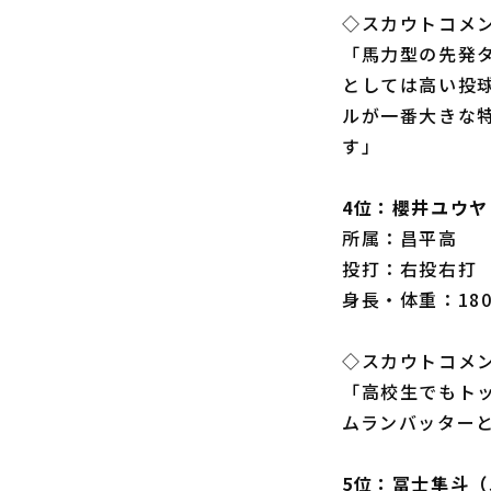
◇スカウトコメ
「馬力型の先発タ
としては高い投
ルが一番大きな
す」
4位：櫻井ユウ
所属：昌平高
投打：右投右打
身長・体重：180
◇スカウトコメ
「高校生でもト
ムランバッター
5位：冨士隼斗