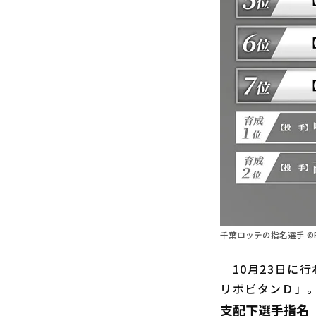
千葉ロッテの指名選手 ©P
10月23日に行わ
リポビタンＤ」
支配下選手指名