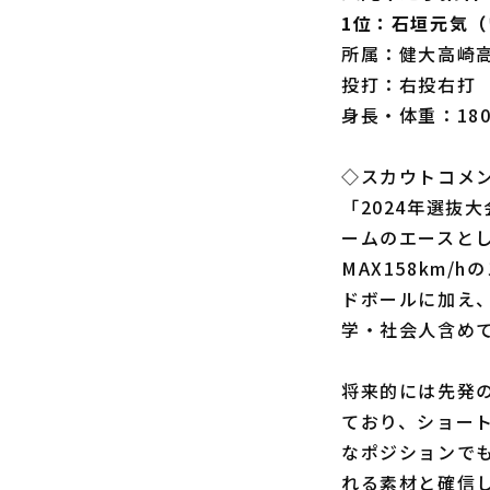
1位：石垣元気
所属：健大高崎
投打：右投右打
身長・体重：180
◇スカウトコメ
「2024年選抜
ームのエースと
MAX158km
ドボールに加え
学・社会人含めて
将来的には先発
ており、ショー
なポジションで
れる素材と確信