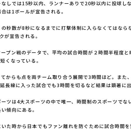
なしでは15秒以内、ランナーありで20秒以内に投球し
場合は1ボールが宣告される。
の秒数が8秒になるまでに打撃体制に入らなくてはなら
イクが宣告される。
ープン戦のデータで、平均の試合時間が２時間半程度と
も短くなっている。
てからも点を両チーム取り合う展開で3時間ほど。また
、延長線に入った試合でも3時間を切るなど結果は顕著に
ーツは4大スポーツの中で唯一、時間制のスポーツでな
長い傾向にある。
いた時から日本でもファン離れを防ぐために試合時間を