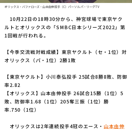
ファーム東地区
選手名鑑トップ
オリックス・バファローズ・山本由伸投手（C）パーソル パ・リーグTV
ニュース
ファーム中地区
10月22日の18時30分から、神宮球場で東京ヤク
北海道日本ハムファイターズ
ファーム西地区
ルトとオリックスの「SMBC日本シリーズ2022」第
東北楽天ゴールデンイーグルス
1回戦が行われる。
交流戦
埼玉西武ライオンズ
設定
【今季交流戦対戦成績】東京ヤクルト（セ・1位）対
千葉ロッテマリーンズ
オリックス（パ・1位）2勝1敗
オリックス・バファローズ
【東京ヤクルト】小川泰弘投手 25試合8勝8敗、防御
福岡ソフトバンクホークス
率2.82
【オリックス】山本由伸投手 26試合15勝（1位）5
敗、防御率1.68（1位）205奪三振（1位）勝
率.750（1位）
オリックスは2年連続投手4冠のエース・
山本由伸