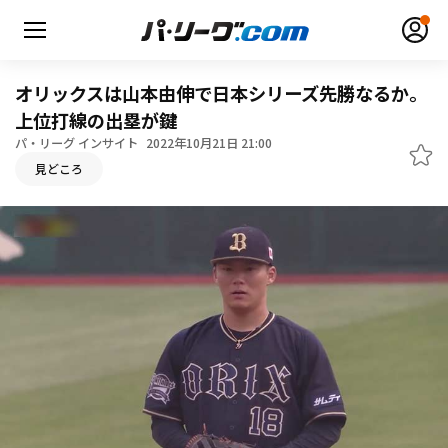
オリックスは山本由伸で日本シリーズ先勝なるか。
上位打線の出塁が鍵
パ・リーグ インサイト
2022年10月21日 21:00
無料アカウント登録
ログイン
見どころ
HOME
動画
日程・結果
順位表･成績
1軍公式戦
選手名鑑