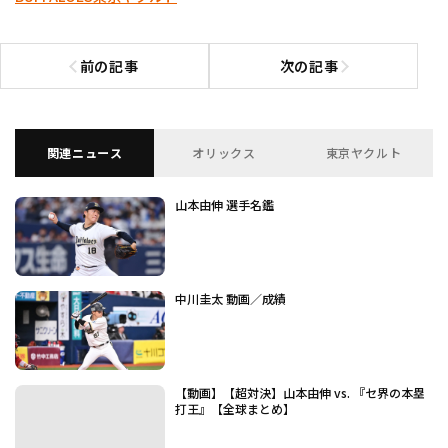
前の記事
次の記事
前の記事へ
次の記事へ
関連ニュース
オリックス
東京ヤクルト
山本由伸 選手名鑑
中川圭太 動画／成績
【動画】【超対決】山本由伸 vs. 『セ界の本塁
打王』【全球まとめ】