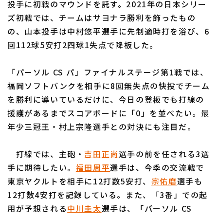
投手に初戦のマウンドを託す。2021年の日本シリー
ズ初戦では、チームはサヨナラ勝利を飾ったもの
の、山本投手は中村悠平選手に先制適時打を浴び、6
回112球5安打2四球1失点で降板した。
利用規約
プライバシーポリシー
「パーソル CS パ」ファイナルステージ第1戦では、
福岡ソフトバンクを相手に8回無失点の快投でチーム
運営会社
（別ウィンドウで開く）
よくある質問
を勝利に導いているだけに、今日の登板でも打線の
特定商取引法の表示
アルバイト募集
（別ウィンドウで開く
援護があるまでスコアボードに「0」を並べたい。最
年少三冠王・村上宗隆選手との対決にも注目だ。
打線では、主砲・
吉田正尚
選手の前を任される3選
手に期待したい。
福田周平
選手は、今季の交流戦で
東京ヤクルトを相手に12打数5安打、
宗佑磨
選手も
12打数4安打を記録している。また、「3番」での起
用が予想される
中川圭太
選手は、「パーソル CS