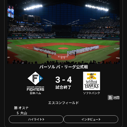
ファーム東地区
選手名鑑トップ
ニュース
北海道日本ハムファイターズ
ファーム中地区
東北楽天ゴールデンイーグルス
ファーム西地区
埼玉西武ライオンズ
千葉ロッテマリーンズ
設定
交流戦
オリックス・バファローズ
福岡ソフトバンクホークス
パーソル パ・リーグ公式戦
3
-
4
試合終了
日本ハム
ソフトバンク
負
池田
エスコンフィールド
勝
オスナ
S
大山
ハイライト
インタビュー