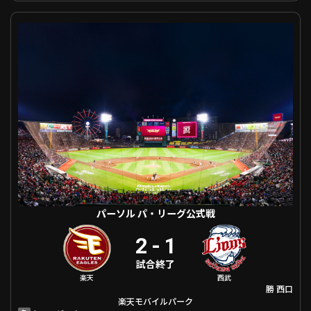
パーソル パ・リーグ公式戦 東北楽天 VS 埼玉西武
利用規約
プライバシーポリシー
運営会社
（別ウィンドウで開く）
よくある質問
特定商取引法の表示
アルバイト募集
（別ウィンドウで開く
動画を検索（選手・チーム・プレー内容…）
パーソル パ・リーグ公式戦
2
-
1
試合終了
楽天
西武
勝
西口
楽天モバイルパーク