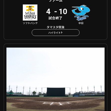
4
-
10
試合終了
ソフトバンク
中日
タマスタ筑後
ハイライト
ファーム 東北楽天 VS 巨人