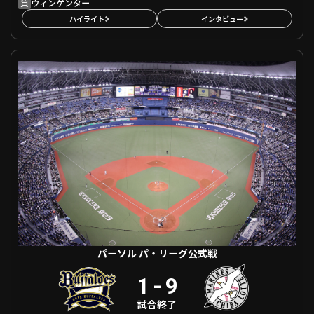
負
ウィンゲンター
ハイライト
インタビュー
パーソル パ・リーグ公式戦 オリックス VS 千葉ロッテ
パーソル パ・リーグ公式戦
1
-
9
試合終了