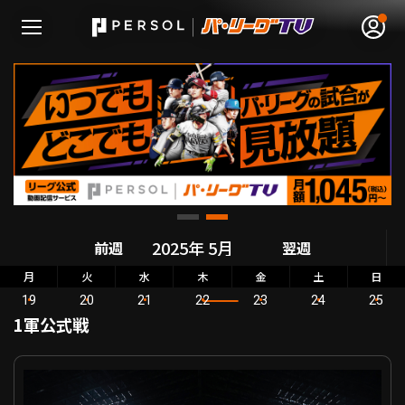
無料アカウント登録
ログイン
HOME
前週
翌週
動画
月
火
水
木
金
土
日
19
20
21
22
23
24
25
日程･結果
1軍公式戦
順位表･成績
パーソル パ・リーグ公式戦 北海道日本ハム VS 福岡ソフトバンク
1軍公式戦
選手名鑑