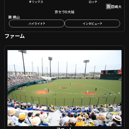
オリックス
ロッテ
負
田嶋大
京セラD大阪
勝
横山
ハイライト
インタビュー
ファーム
ファーム 福岡ソフトバンク VS 中日
ファーム