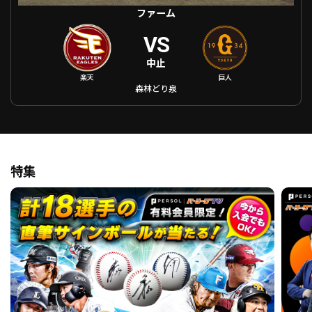
ファーム
VS
中止
楽天
巨人
森林どり泉
特集