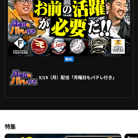
ファーム東地区
選手名鑑トップ
ニュース
北海道日本ハムファイターズ
ファーム中地区
東北楽天ゴールデンイーグルス
ファーム西地区
埼玉西武ライオンズ
千葉ロッテマリーンズ
設定
交流戦
オリックス・バファローズ
福岡ソフトバンクホークス
無料
5/19（月）配信「月曜日もパテレ行き」
特集