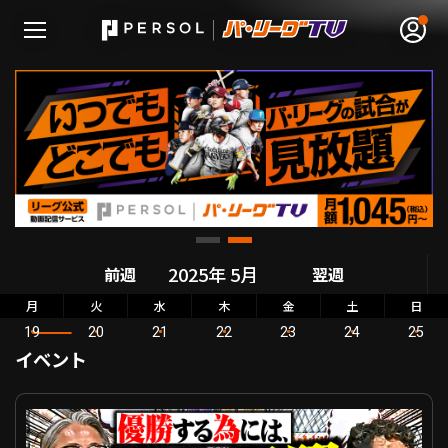
無料アカウント登録
ログイン
HOME
前週
翌週
動画
月
火
水
木
金
土
日
19
20
21
22
23
24
25
日程･結果
イベント
順位表･成績
5/19（月）配信「月曜日もパテレ行き」 IL VS
1軍公式戦
選手名鑑