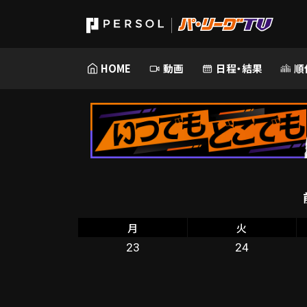
HOME
動画
日程・結果
順
月
火
23
24