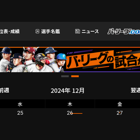
位表･成績
選手名鑑
ニュース
前週
翌
水
木
金
25
26
27