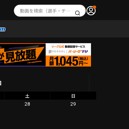
動画を検索（選手・チーム・プレー内容…）
週
土
日
28
29