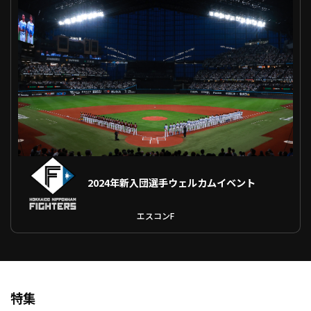
ファーム東地区
選手名鑑トップ
ニュース
北海道日本ハムファイターズ
ファーム中地区
東北楽天ゴールデンイーグルス
ファーム西地区
埼玉西武ライオンズ
千葉ロッテマリーンズ
設定
交流戦
オリックス・バファローズ
福岡ソフトバンクホークス
2024年新入団選手ウェルカムイベント
エスコンF
特集