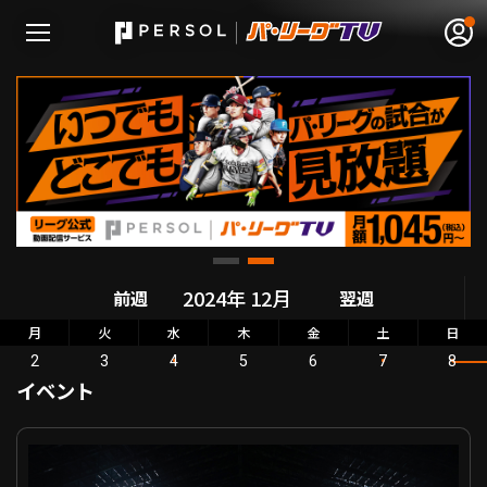
無料アカウント登録
ログイン
HOME
動画
前週
翌週
月
火
水
木
金
土
日
日程･結果
2
3
4
5
6
7
8
イベント
順位表･成績
2024年新入団選手ウェルカムイベント 北海道日本ハム VS
1軍公式戦
選手名鑑