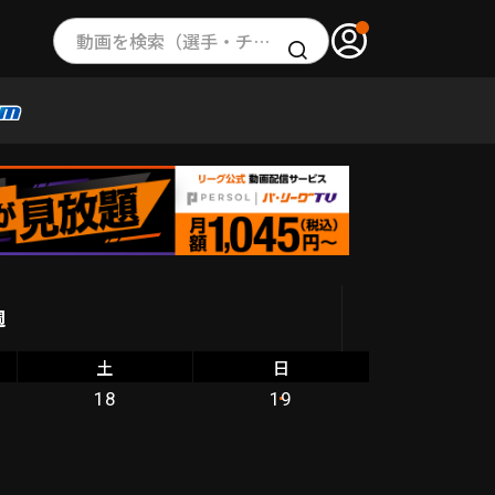
動画を検索（選手・チーム・プレー内容…）
週
土
日
18
19