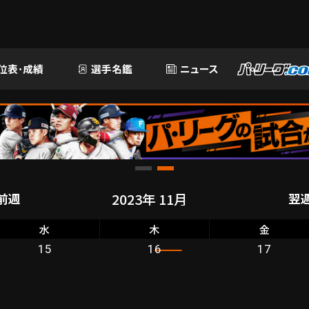
位表･成績
選手名鑑
ニュース
前週
翌
水
木
金
15
16
17