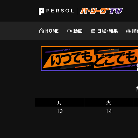
HOME
動画
日程・結果
順
月
火
13
14