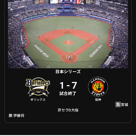
ファーム東地区
選手名鑑トップ
ニュース
北海道日本ハムファイターズ
ファーム中地区
東北楽天ゴールデンイーグルス
ファーム西地区
埼玉西武ライオンズ
千葉ロッテマリーンズ
設定
交流戦
オリックス・バファローズ
福岡ソフトバンクホークス
日本シリーズ
1
-
7
試合終了
オリックス
阪神
負
宮城
京セラD大阪
勝
伊藤将