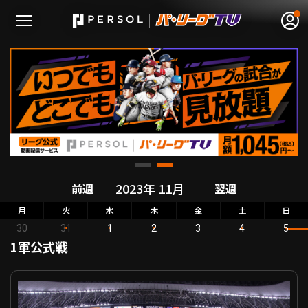
無料アカウント登録
ログイン
HOME
動画
前週
翌週
月
火
水
木
金
土
日
日程･結果
30
31
1
2
3
4
5
1軍公式戦
順位表･成績
日本シリーズ オリックス VS 阪神
1軍公式戦
選手名鑑