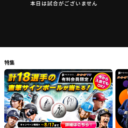
本日は試合がございません
ファーム東地区
選手名鑑トップ
ニュース
北海道日本ハムファイターズ
ファーム中地区
東北楽天ゴールデンイーグルス
ファーム西地区
埼玉西武ライオンズ
千葉ロッテマリーンズ
設定
交流戦
オリックス・バファローズ
福岡ソフトバンクホークス
特集