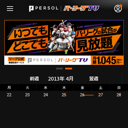
無料アカウント登録
ログイン
HOME
前週
翌週
動画
月
火
水
木
金
土
日
22
23
24
25
26
27
28
日程･結果
順位表･成績
1軍公式戦
選手名鑑