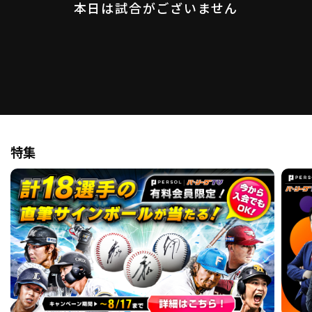
本日は試合がございません
ファーム東地区
選手名鑑トップ
ニュース
北海道日本ハムファイターズ
ファーム中地区
東北楽天ゴールデンイーグルス
ファーム西地区
埼玉西武ライオンズ
千葉ロッテマリーンズ
設定
交流戦
オリックス・バファローズ
福岡ソフトバンクホークス
特集