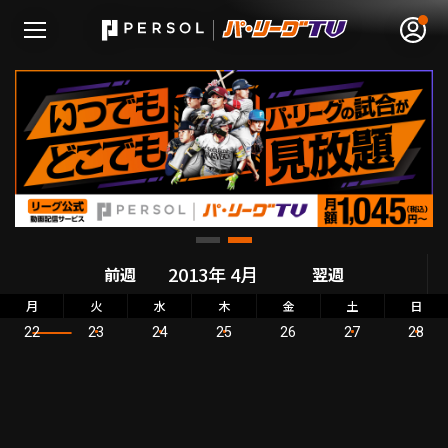
無料アカウント登録
ログイン
HOME
前週
翌週
動画
月
火
水
木
金
土
日
22
23
24
25
26
27
28
日程･結果
順位表･成績
1軍公式戦
選手名鑑