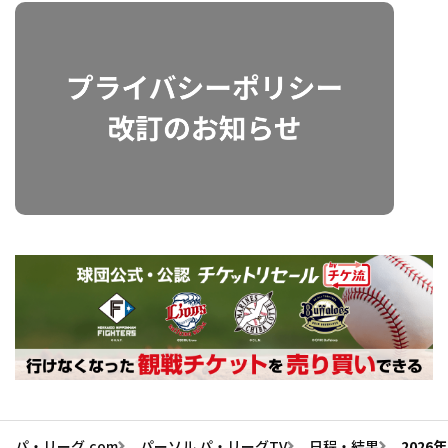
パ・リーグ.com
パーソル パ・リーグTV
日程・結果
2026