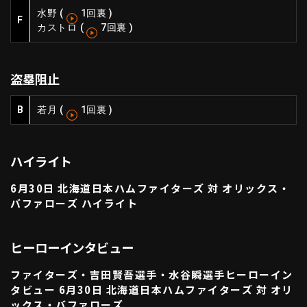
水野
(
1回裏
)
利用規約
プライバシーポリシー
F
カストロ
(
7回裏
)
運営会社
（別ウィンドウで開く）
よくある質問
盗塁阻止
特定商取引法の表示
アルバイト募集
（別ウィンドウで開く
B
若月
(
1回裏
)
動画を検索（選手・チーム・プレー内容…）
ハイライト
6月30日 北海道日本ハムファイターズ 対 オリックス・
バファローズ ハイライト
ヒーローインタビュー
ファイターズ・吉田賢吾選手・水谷瞬選手ヒーローイン
タビュー 6月30日 北海道日本ハムファイターズ 対 オリ
ックス・バファローズ