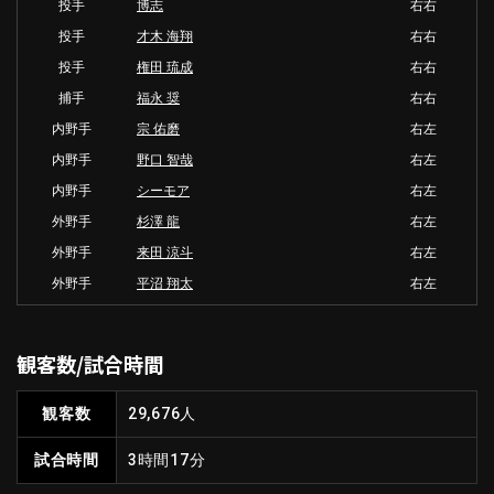
投手
博志
右右
投手
才木 海翔
右右
投手
権田 琉成
右右
捕手
福永 奨
右右
内野手
宗 佑磨
右左
内野手
野口 智哉
右左
内野手
シーモア
右左
外野手
杉澤 龍
右左
外野手
来田 涼斗
右左
外野手
平沼 翔太
右左
観客数/試合時間
観客数
29,676人
試合時間
3時間17分