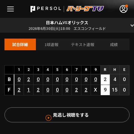
日本ハム
オリックス
VS
2026年6月30日(火)18:00 エスコンフィールド
試合詳細
1球速報
テキスト速報
成績
無料アカウント登録
ログイン
HOME
1
2
3
4
5
6
7
8
9
R
H
E
B
0
2
0
0
0
0
0
0
0
2
4
0
動画
F
2
1
2
0
0
0
2
2
X
9
15
0
日程･結果
見逃し視聴をする
順位表･成績
1軍公式戦
選手名鑑