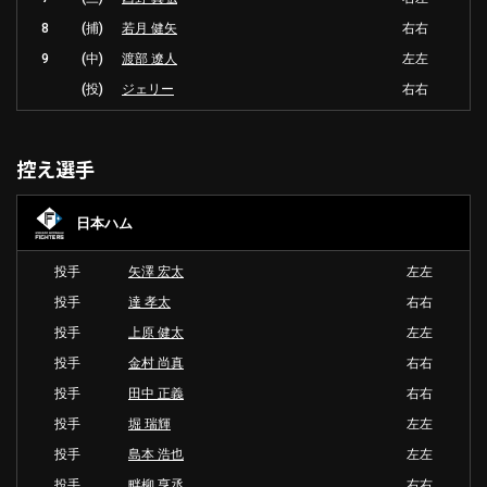
8
(捕)
若月 健矢
右右
9
(中)
渡部 遼人
左左
(投)
ジェリー
右右
控え選手
日本ハム
投手
矢澤 宏太
左左
投手
達 孝太
右右
投手
上原 健太
左左
投手
金村 尚真
右右
投手
田中 正義
右右
投手
堀 瑞輝
左左
投手
島本 浩也
左左
投手
畔柳 亨丞
右右