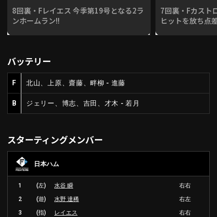
8回裏・Fレイエス 今季第19号となる2ラ
7回裏・Fカスト
ンホームラン!!
ヒットを放ち点差
バッテリー
F
北山、上原、齋藤、畔柳 - 進藤
B
ジェリー、博志、吉田、才木 - 若月
スターティングメンバー
日本ハム
1
(左)
水谷 瞬
右右
2
(遊)
水野 達稀
右左
3
(指)
レイエス
右右