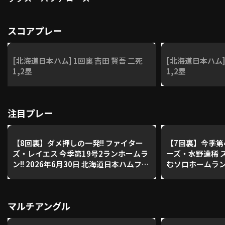
スコアプレー
[北海道日本ハム] 1回裏 吉田 賢吾 二死
[北海道日本ハム]
1,2塁
1,2塁
注目プレー
【8回裏】ダメ押しの一発!! ファイター
【7回裏】今季第4
ズ・レイエス 今季第19号2ランホームラ
ーズ・水野達稀 
ン!! 2026年6月30日 北海道日本ハムファ
むソロホームラン!!
イターズ 対 オリックス・バファローズ
道日本ハムファイ
ス・バファロー
マルチアングル