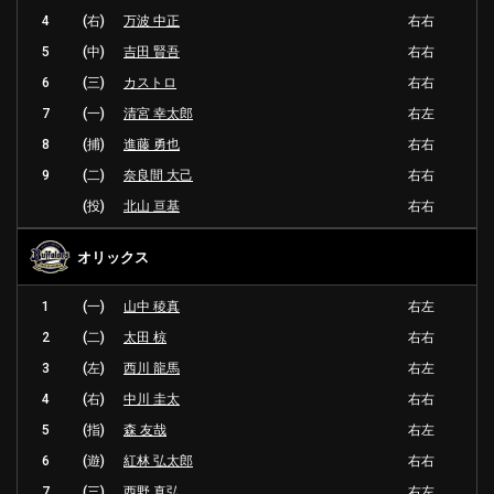
4
(右)
万波 中正
右右
5
(中)
吉田 賢吾
右右
6
(三)
カストロ
右右
7
(一)
清宮 幸太郎
右左
8
(捕)
進藤 勇也
右右
9
(二)
奈良間 大己
右右
(投)
北山 亘基
右右
オリックス
1
(一)
山中 稜真
右左
2
(二)
太田 椋
右右
3
(左)
西川 龍馬
右左
4
(右)
中川 圭太
右右
5
(指)
森 友哉
右左
6
(遊)
紅林 弘太郎
右右
7
(三)
西野 真弘
右左