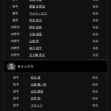
投手
齋藤 友貴哉
右左
捕手
マルティネス
右右
捕手
田宮 裕涼
右左
内野手
野村 佑希
右右
内野手
大塚 瑠晏
右左
内野手
山縣 秀
右右
内野手
細川 凌平
右左
外野手
五十幡 亮汰
右左
オリックス
投手
椋木 蓮
右右
投手
山崎 颯一郎
右右
投手
吉田 輝星
右右
投手
岩嵜 翔
右右
投手
マチャド
右右