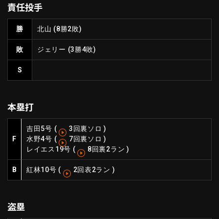
責任投手
ファーム東地区
選手名鑑トップ
ニュース
北海道日本ハムファイターズ
勝
北山
(8勝2敗)
ファーム中地区
東北楽天ゴールデンイーグルス
敗
ジェリー
(3勝4敗)
ファーム西地区
埼玉西武ライオンズ
千葉ロッテマリーンズ
S
設定
交流戦
オリックス・バファローズ
福岡ソフトバンクホークス
本塁打
吉田
5号
(
3回裏ソロ
)
F
水野
4号
(
7回裏ソロ
)
レイエス
19号
(
8回裏2ラン
)
B
紅林
10号
(
2回表2ラン
)
盗塁