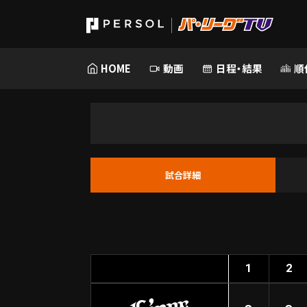
HOME
動画
日程・結果
順
試合詳細
1
2