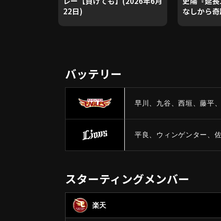
レー【負けても】(2026年6月
史陽『延長
22日)
なしから奇跡
アンド執
利!!』
バッテリー
早川、九谷、西垣、藤平、
平良、ウィンゲンター、佐
スターティングメンバー
楽天