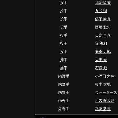
投手
加治屋 蓮
投手
九谷 瑠
投手
藤平 尚真
投手
西垣 雅矢
投手
日當 直喜
投手
泰 勝利
投手
柴田 大地
捕手
太田 光
捕手
石原 彪
内野手
小深田 大翔
内野手
鈴木 大地
内野手
ワォーターズ
内野手
小森 航大郎
外野手
武藤 敦貴