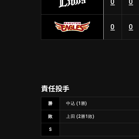
0
0
0
0
責任投手
勝
中込
(1勝)
敗
上田
(2勝1敗)
S