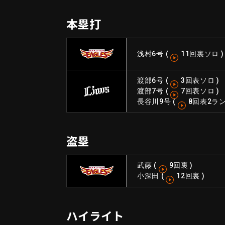
本塁打
浅村
6号
(
11回裏ソロ
)
渡部
6号
(
3回表ソロ
)
渡部
7号
(
7回表ソロ
)
長谷川
9号
(
8回表2ラ
盗塁
武藤
(
9回裏
)
小深田
(
12回裏
)
ハイライト