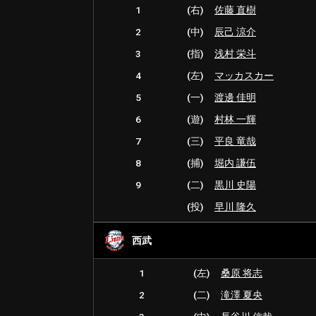
1
(右)
佐藤 直樹
2
(中)
辰己 涼介
3
(指)
浅村 栄斗
4
(左)
マッカスカー
5
(一)
渡邊 佳明
6
(遊)
村林 一輝
7
(三)
平良 竜哉
8
(捕)
堀内 謙伍
9
(二)
黒川 史陽
(投)
早川 隆久
西武
1
(左)
桑原 将志
2
(二)
滝澤 夏央