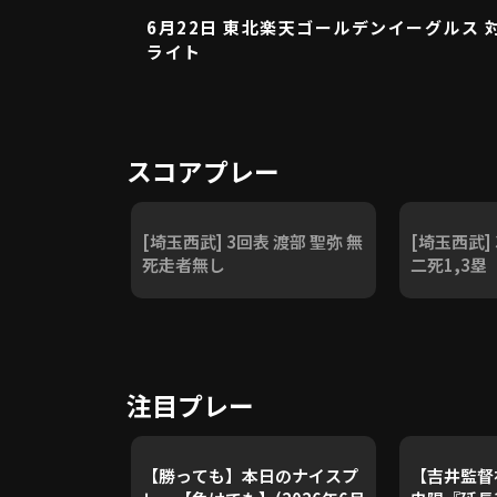
6月22日 東北楽天ゴールデンイーグルス 
ライト
スコアプレー
[埼玉西武] 3回表 渡部 聖弥 無
[埼玉西武]
死走者無し
二死1,3塁
注目プレー
【勝っても】本日のナイスプ
【吉井監督