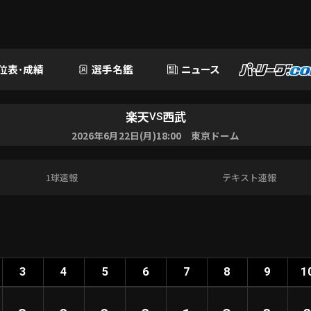
位表･成績
選手名鑑
ニュース
楽天
西武
VS
2026年6月22日(月)18:00 東京ドーム
1球速報
テキスト速報
3
4
5
6
7
8
9
1