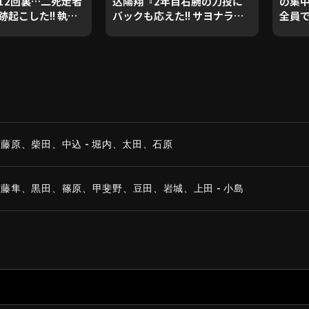
12回裏…二死走者
込陽翔『2年目右腕の力投に
の集
起こした!! 執念
バックも応えた!! サヨナラの
全員て
念の劇的サヨナラ勝
流れを呼んだ三者凡退!!』
ついた
藤原、柴田、中込 - 堀内、太田、石原
藤隼、黒田、篠原、甲斐野、豆田、岩城、上田 - 小島