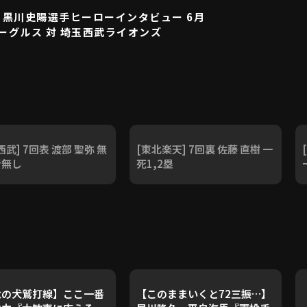
黒川史陽選手ヒーローインタビュー 6月
ーグルス 対 埼玉西武ライオンズ
西武] 7回表 渡部 聖弥 無
[東北楽天] 7回裏 佐藤 直樹 一
者無し
死1,2塁
念の犬鷲打線】ここ一番
【このままいくと72三振…】