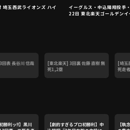
対 埼玉西武ライオンズ ハイ
イーグルス・中込陽翔投手・
22日 東北楽天ゴールデンイ
 3回表 長谷川 信哉
[東北楽天] 3回裏 佐藤 直樹 無
[埼玉
死1,2塁
死走
初勝利ッ!!】黒川
【劇的すぎるプロ初勝利】中
【執