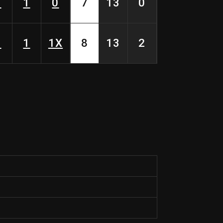
0
1
0
7
13
0
0
1
1X
8
13
2