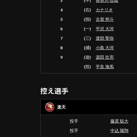
3
(中)
長谷川 信哉
4
(右)
カナリオ
5
(指)
古賀 悠斗
6
(一)
平沢 大河
7
(三)
渡部 聖弥
8
(捕)
小島 大河
9
(遊)
源田 壮亮
(投)
平良 海馬
控え選手
楽天
投手
藤原 聡大
投手
中込 陽翔