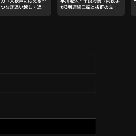
中力『大歓声に応える…
早川隆久・平良海馬『両投手
゙つなぎ追い越し・追い
が3者連続三振と抜群の立ち
!!』
上がり!!』