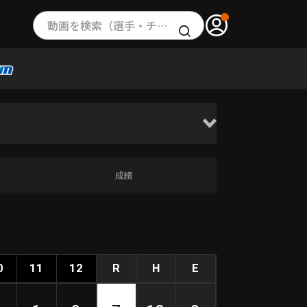
動画を検索（選手・チーム・プレー内容…）
成績
0
11
12
R
H
E