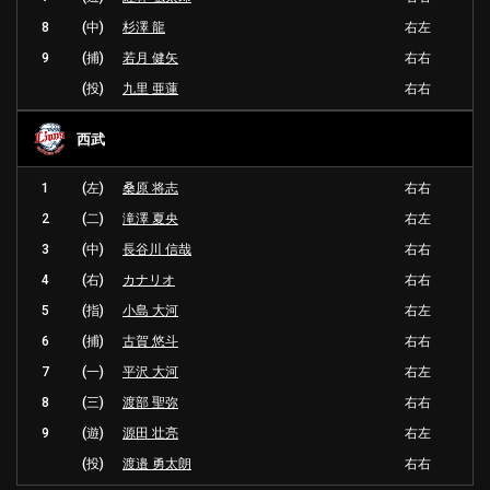
8
(中)
杉澤 龍
右左
9
(捕)
若月 健矢
右右
(投)
九里 亜蓮
右右
西武
1
(左)
桑原 将志
右右
2
(二)
滝澤 夏央
右左
3
(中)
長谷川 信哉
右右
4
(右)
カナリオ
右右
5
(指)
小島 大河
右左
6
(捕)
古賀 悠斗
右右
7
(一)
平沢 大河
右左
8
(三)
渡部 聖弥
右右
9
(遊)
源田 壮亮
右左
(投)
渡邉 勇太朗
右右