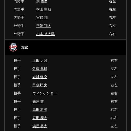
内野手
宗 佑磨
右左
内野手
横山 聖哉
右左
内野手
宜保 翔
右左
外野手
平沼 翔太
右左
外野手
杉本 裕太郎
右右
西武
投手
上田 大河
右右
投手
佐藤 隼輔
左左
投手
岩城 颯空
左左
投手
甲斐野 央
右左
投手
ウィンゲンター
右右
投手
篠原 響
右右
投手
黒田 将矢
右右
投手
豆田 泰志
右右
投手
浜屋 将太
左左