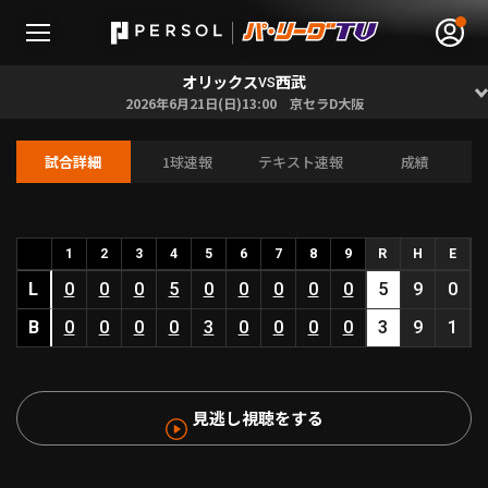
オリックス
西武
VS
2026年6月21日(日)13:00 京セラD大阪
試合詳細
1球速報
テキスト速報
成績
無料アカウント登録
ログイン
HOME
1
2
3
4
5
6
7
8
9
R
H
E
L
0
0
0
5
0
0
0
0
0
5
9
0
動画
B
0
0
0
0
3
0
0
0
0
3
9
1
日程･結果
見逃し視聴をする
順位表･成績
1軍公式戦
選手名鑑