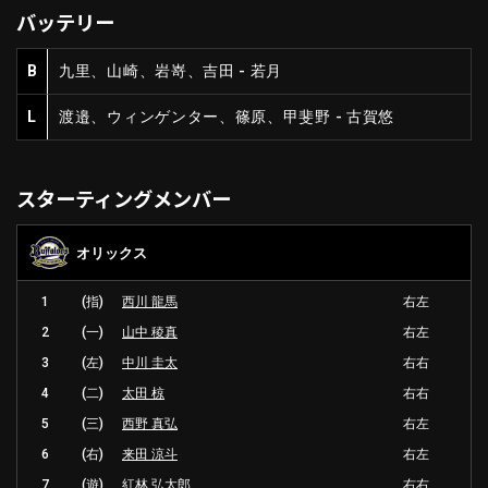
バッテリー
B
九里、山崎、岩嵜、吉田 - 若月
L
渡邉、ウィンゲンター、篠原、甲斐野 - 古賀悠
スターティングメンバー
オリックス
1
(指)
西川 龍馬
右左
2
(一)
山中 稜真
右左
3
(左)
中川 圭太
右右
4
(二)
太田 椋
右右
5
(三)
西野 真弘
右左
6
(右)
来田 涼斗
右左
7
(遊)
紅林 弘太郎
右右