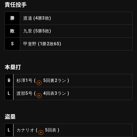
責任投手
ファーム東地区
選手名鑑トップ
ニュース
北海道日本ハムファイターズ
勝
渡邉
(4勝3敗)
ファーム中地区
東北楽天ゴールデンイーグルス
敗
九里
(5勝5敗)
ファーム西地区
埼玉西武ライオンズ
千葉ロッテマリーンズ
S
甲斐野
(1勝2敗6S)
設定
交流戦
オリックス・バファローズ
福岡ソフトバンクホークス
本塁打
B
杉澤
1号
(
5回裏2ラン
)
L
渡部
5号
(
4回表3ラン
)
盗塁
L
カナリオ
(
5回表
)