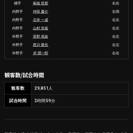
捕手
柘植 世那
右右
内野手
仲田 慶介
右両
内野手
石井 一成
右左
内野手
山村 崇嘉
右左
外野手
茶野 篤政
右左
外野手
西川 愛也
右左
外野手
岸 潤一郎
右右
観客数/試合時間
観客数
29,851人
試合時間
2時間59分