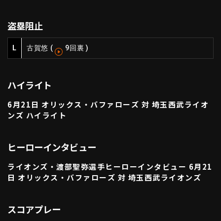
利用規約
プライバシーポリシー
盗塁阻止
運営会社
（別ウィンドウで開く）
よくある質問
L
古賀悠
(
9回裏
)
特定商取引法の表示
アルバイト募集
（別ウィンドウで開く
ハイライト
動画を検索（選手・チーム・プレー内容…）
6月21日 オリックス・バファローズ 対 埼玉西武ライオ
ンズ ハイライト
ヒーローインタビュー
ライオンズ・渡部聖弥選手ヒーローインタビュー 6月21
日 オリックス・バファローズ 対 埼玉西武ライオンズ
スコアプレー