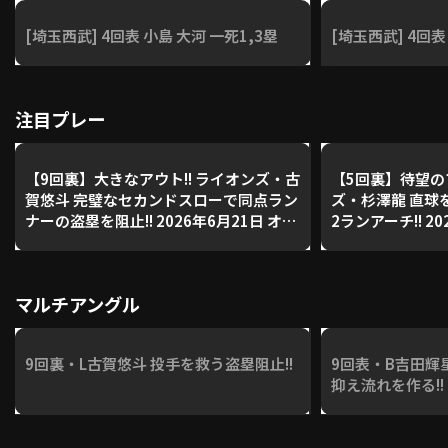
[埼玉西武] 4回表 小島 大河 一死1,3塁
[埼玉西武] 4回表
注目プレー
【9回裏】大きなアウト!! ライオンズ・古
【5回裏】待望のプ
賀悠斗 完璧なセカンドスローで同点ラン
ズ・杉澤龍 直球
ナーの盗塁を阻止!! 2026年6月21日 オリ
2ランアーチ!! 2
ックス・バファローズ 対 埼玉西武ライ
ス・バファローズ
オンズ
ズ
マルチアングル
9回裏・L古賀悠斗 投手を救う盗塁阻止!!
9回表・B吉田輝
抑え流れを作る!!