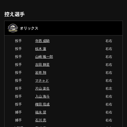
控え選手
オリックス
投手
寺西 成騎
右右
投手
椋木 蓮
右右
投手
山崎 颯一郎
右右
投手
吉田 輝星
右右
投手
岩嵜 翔
右右
投手
マチャド
右右
投手
片山 楽生
右左
投手
入山 海斗
右右
投手
権田 琉成
右右
捕手
福永 奨
右右
捕手
石川 亮
右右