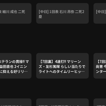
表 細川 成也 二死
[中日] 1回表 石川 昂弥 二死2
[中日
塁
テランの貫禄!! マ
【7回裏】4連打!! マリーン
【7
益田直也 2イニン
ズ・友杉篤輝 らしい当たりで
尚憲 
に抑える好リリー
ライトへのタイムリーヒッ
ンター
6年6月10日 千葉ロッ
ト!! 2026年6月10日 千葉ロッ
年6月
ズ 対 中日ドラゴン
テマリーンズ 対 中日ドラゴン
ンズ 
ズ