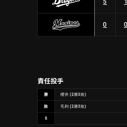
5
0
責任投手
勝
櫻井
(2勝3敗)
敗
毛利
(2勝3敗)
S