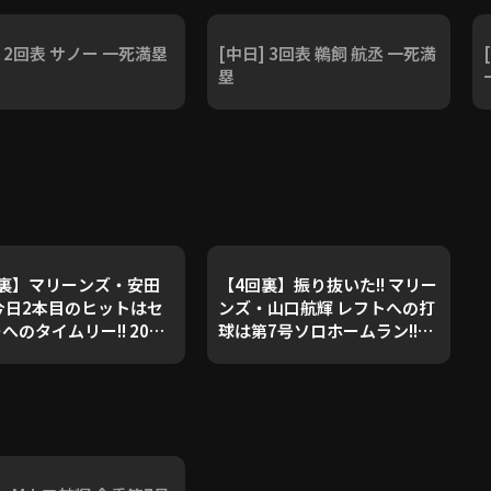
] 2回表 サノー 一死満塁
[中日] 3回表 鵜飼 航丞 一死満
塁
回裏】マリーンズ・安田
【4回裏】振り抜いた!! マリー
今日2本目のヒットはセ
ンズ・山口航輝 レフトへの打
へのタイムリー!! 2026
球は第7号ソロホームラン!!
10日 千葉ロッテマリー
2026年6月10日 千葉ロッテマ
対 中日ドラゴンズ
リーンズ 対 中日ドラゴンズ