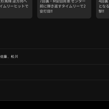
友杉篤輝 逆方向へ
7回裏・M安田尚憲 センター
4回裏
イムリーヒットで
前に弾き返すタイムリーで2
とな
安打目!!
撃!!
 佐藤、松川