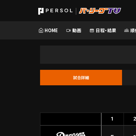
HOME
動画
日程・結果
順
試合詳細
1