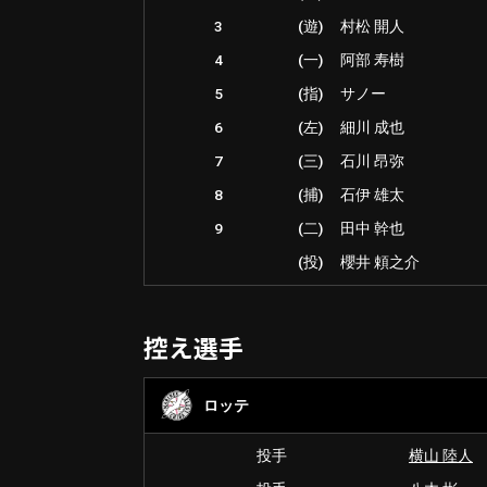
3
(遊)
村松 開人
4
(一)
阿部 寿樹
5
(指)
サノー
6
(左)
細川 成也
7
(三)
石川 昂弥
8
(捕)
石伊 雄太
9
(二)
田中 幹也
(投)
櫻井 頼之介
控え選手
ロッテ
投手
横山 陸人