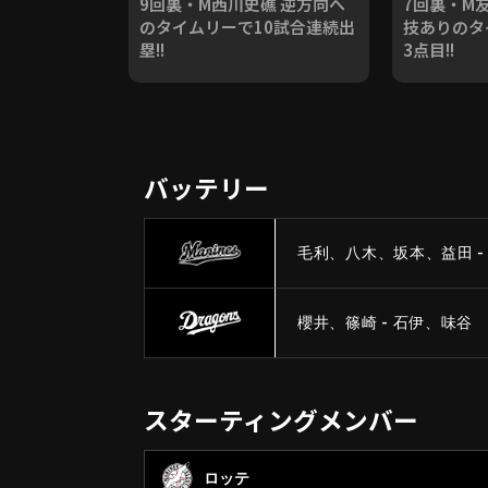
9回裏・M西川史礁 逆方向へ
7回裏・M
のタイムリーで10試合連続出
技ありのタ
塁!!
3点目!!
バッテリー
毛利、八木、坂本、益田 -
櫻井、篠崎 - 石伊、味谷
スターティングメンバー
ロッテ