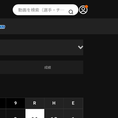
動画を検索（選手・チーム・プレー内容…）
成績
9
R
H
E