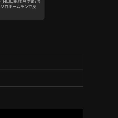
・M山口航輝 今季第7号
るソロホームランで反