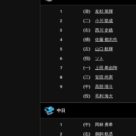
1
(遊)
友杉 篤輝
2
(二)
小川 龍成
3
(右)
西川 史礁
4
(捕)
佐藤 都志也
5
(左)
山口 航輝
6
(指)
ソト
7
(一)
上田 希由翔
8
(三)
安田 尚憲
9
(中)
高部 瑛斗
(投)
毛利 海大
中日
1
(中)
岡林 勇希
2
(右)
鵜飼 航丞