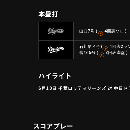
本塁打
山口
7号
(
4回裏ソロ
)
石川昂 4号
(
1回表2ラ
鵜飼 5号
(
3回表満塁
)
ハイライト
6月10日 千葉ロッテマリーンズ 対 中日
スコアプレー