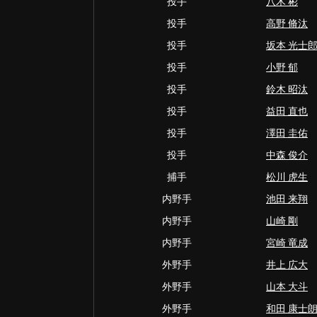
投手
八木 彬
投手
高野 脩汰
投手
坂本 光士
投手
小野 郁
投手
鈴木 昭汰
投手
益田 直也
投手
澤田 圭佑
投手
中森 俊介
捕手
松川 虎生
内野手
池田 来翔
内野手
山崎 剛
内野手
宮崎 竜成
外野手
井上 広大
外野手
山本 大斗
外野手
和田 康士