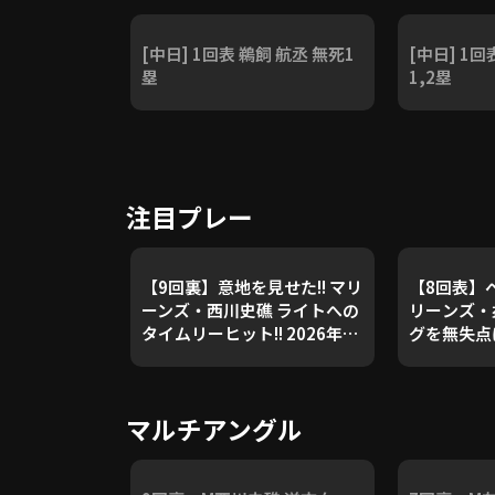
[中日] 1回表 鵜飼 航丞 無死1
[中日] 1回
塁
1,2塁
注目プレー
【9回裏】意地を見せた!! マリ
【8回表】ベ
ーンズ・西川史礁 ライトへの
リーンズ・
タイムリーヒット!! 2026年6
グを無失点
月10日 千葉ロッテマリーンズ
フ!! 202
対 中日ドラゴンズ
テマリーン
ズ
マルチアングル