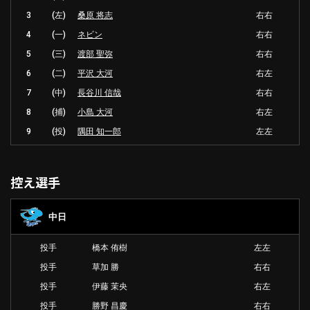
3
(左)
桑原 将志
右右
4
(一)
ネビン
右右
5
(三)
渡部 聖弥
右右
6
(二)
平沢 大河
右左
7
(中)
長谷川 信哉
右右
8
(捕)
小島 大河
右左
9
(投)
隅田 知一郎
左左
控え選手
中日
投手
橋本 侑樹
左左
投手
草加 勝
右右
投手
伊藤 茉央
右左
投手
勝野 昌慶
右右