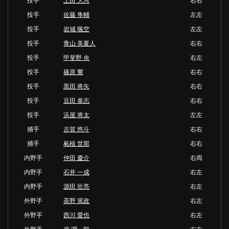
投手
上田 大河
右右
投手
佐藤 隼輔
左左
投手
岩城 颯空
左左
投手
青山 美夏人
右右
投手
甲斐野 央
右左
投手
篠原 響
右右
投手
黒田 将矢
右右
投手
豆田 泰志
右右
投手
浜屋 将太
左左
捕手
古賀 悠斗
右右
捕手
柘植 世那
右右
内野手
仲田 慶介
右両
内野手
石井 一成
右左
内野手
源田 壮亮
右左
外野手
茶野 篤政
右左
外野手
西川 愛也
右左