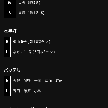
敗
大野
(5勝3敗)
ファーム東地区
選手名鑑トップ
ニュース
S
篠原
(1勝1敗1S)
北海道日本ハムファイターズ
ファーム中地区
東北楽天ゴールデンイーグルス
ファーム西地区
埼玉西武ライオンズ
本塁打
千葉ロッテマリーンズ
設定
交流戦
オリックス・バファローズ
D
板山 5号
(
2回裏2ラン
)
福岡ソフトバンクホークス
L
ネビン
11号
(
6回表3ラン
)
バッテリー
D
大野、勝野、伊藤、草加 - 石伊
L
隅田、篠原 - 小島