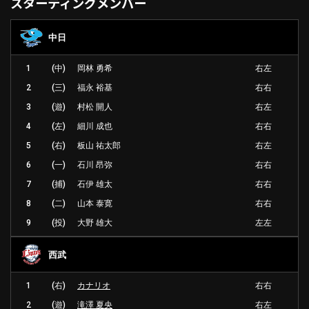
スターティングメンバー
中日
利用規約
プライバシーポリシー
1
(中)
岡林 勇希
右左
運営会社
（別ウィンドウで開く）
よくある質問
2
(三)
福永 裕基
右右
3
(遊)
村松 開人
右左
特定商取引法の表示
アルバイト募集
（別ウィンドウで開く
4
(左)
細川 成也
右右
5
(右)
板山 祐太郎
右左
動画を検索（選手・チーム・プレー内容…）
6
(一)
石川 昂弥
右右
7
(捕)
石伊 雄太
右右
8
(二)
山本 泰寛
右右
9
(投)
大野 雄大
左左
西武
1
(右)
カナリオ
右右
2
(遊)
滝澤 夏央
右左