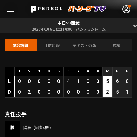
中日
西武
VS
2026年6月6日(土)14:00 バンテリンドーム
試合詳細
1球速報
テキスト速報
成績
無料アカウント登録
ログイン
HOME
1
2
3
4
5
6
7
8
9
R
H
E
L
0
0
0
0
0
4
1
0
0
5
6
0
動画
D
0
2
0
0
0
0
0
0
0
2
5
1
日程･結果
責任投手
順位表･成績
勝
隅田
(5勝2敗)
1軍公式戦
選手名鑑