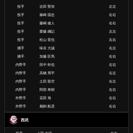
投手
吉田 聖弥
左左
投手
篠崎 国忠
右右
投手
藤嶋 健人
右右
投手
齋藤 綱記
左左
投手
松山 晋也
右右
捕手
味谷 大誠
右左
捕手
加藤 匠馬
右右
内野手
田中 幹也
右右
内野手
高橋 周平
右左
内野手
土田 龍空
右左
内野手
阿部 寿樹
右右
外野手
花田 旭
右右
外野手
鵜飼 航丞
右右
西武