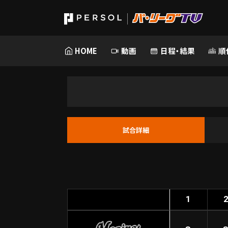
HOME
動画
日程・結果
順
試合詳細
1