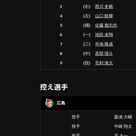
3
(右)
西川 史礁
4
(左)
山口 航輝
5
(捕)
佐藤 都志也
6
(一)
池田 来翔
7
(三)
寺地 隆成
8
(中)
高部 瑛斗
9
(投)
毛利 海大
控え選手
広島
投手
森浦 大輔
投手
中崎 翔太
投手
高 太一