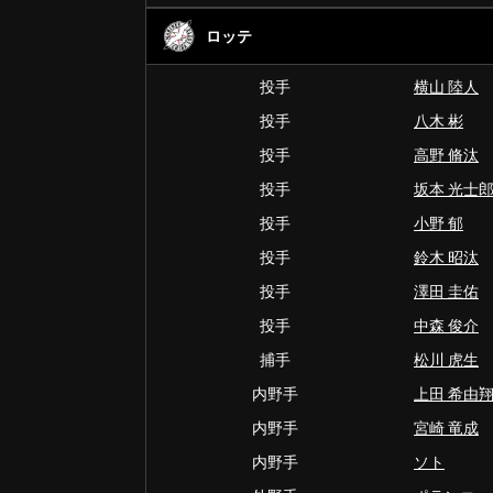
ロッテ
投手
横山 陸人
投手
八木 彬
投手
高野 脩汰
投手
坂本 光士
投手
小野 郁
投手
鈴木 昭汰
投手
澤田 圭佑
投手
中森 俊介
捕手
松川 虎生
内野手
上田 希由
内野手
宮崎 竜成
内野手
ソト