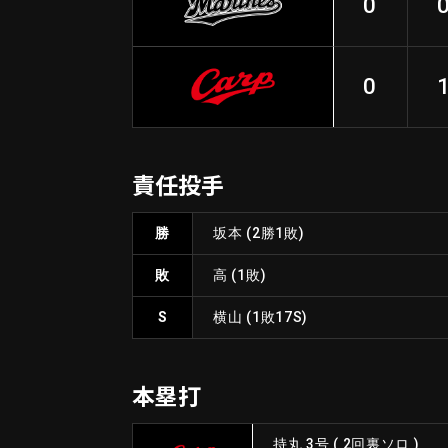
0
0
責任投手
勝
坂本
(2勝1敗)
敗
高
(1敗)
S
横山
(1敗17S)
本塁打
持丸 3号
(
2回裏ソロ
)