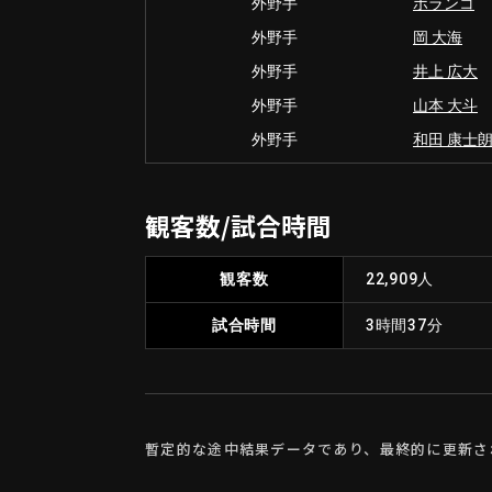
外野手
ポランコ
外野手
岡 大海
外野手
井上 広大
外野手
山本 大斗
外野手
和田 康士
観客数/試合時間
観客数
22,909人
試合時間
3時間37分
暫定的な途中結果データであり、最終的に更新さ