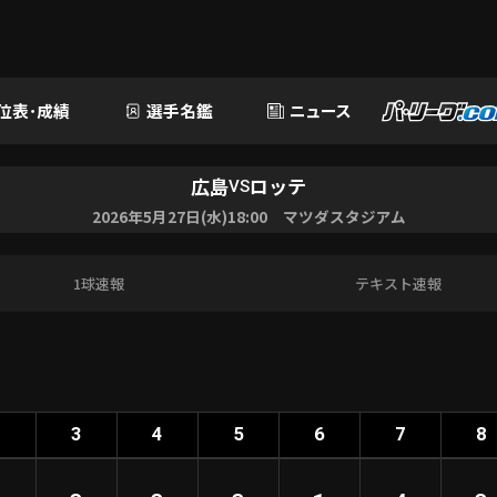
位表･成績
選手名鑑
ニュース
広島
ロッテ
VS
2026年5月27日(水)18:00 マツダスタジアム
1球速報
テキスト速報
2
3
4
5
6
7
8