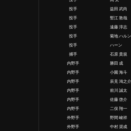
投手
益田 武尚
投手
塹江 敦哉
投手
遠藤 淳志
投手
菊地 ハル
投手
ハーン
捕手
石原 貴規
内野手
勝田 成
内野手
小園 海斗
内野手
辰見 鴻之
内野手
前川 誠太
内野手
佐藤 啓介
内野手
二俣 翔一
外野手
野間 峻祥
外野手
中村 奨成