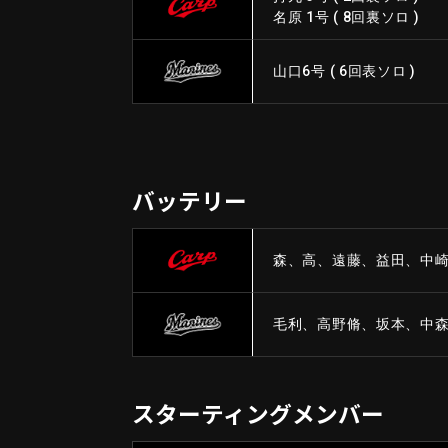
名原 1号
(
8回裏ソロ
)
山口
6号
(
6回表ソロ
)
バッテリー
森、高、遠藤、益田、中崎 
毛利、高野脩、坂本、中森、
スターティングメンバー