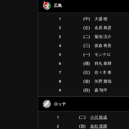
広島
1
(中)
大盛 穂
2
(右)
名原 典彦
3
(二)
菊池 涼介
4
(三)
坂倉 将吾
5
(一)
モンテロ
6
(捕)
持丸 泰輝
7
(左)
佐々木 泰
8
(遊)
矢野 雅哉
9
(投)
森 翔平
ロッテ
1
(二)
小川 龍成
2
(遊)
友杉 篤輝