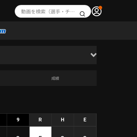
動画を検索（選手・チーム・プレー内容…）
成績
9
R
H
E