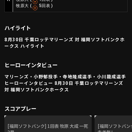
牧原大
(
5回表
)
利用規約
プライバシーポリシー
運営会社
（別ウィンドウで開く）
よくある質問
ハイライト
特定商取引法の表示
アルバイト募集
（別ウィンドウで開く
8月30日 千葉ロッテマリーンズ 対 福岡ソフトバンクホ
ークス ハイライト
動画を検索（選手・チーム・プレー内容…）
ヒーローインタビュー
マリーンズ・小野郁投手・寺地隆成選手・小川龍成選手
ヒーローインタビュー 8月30日 千葉ロッテマリーンズ
対 福岡ソフトバンクホークス
スコアプレー
[福岡ソフトバンク] 1回表 牧原 大成 一死
[福岡ソフトバンク