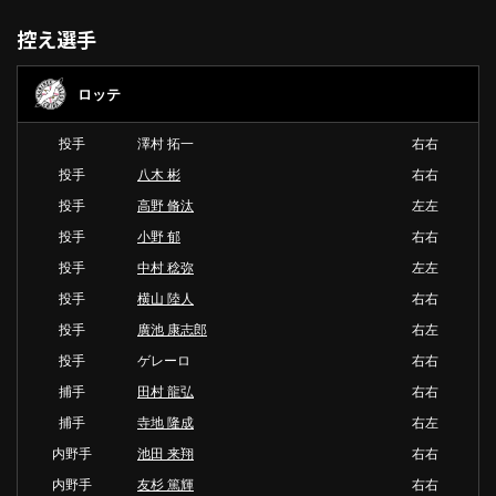
控え選手
ロッテ
投手
澤村 拓一
右右
投手
八木 彬
右右
投手
高野 脩汰
左左
投手
小野 郁
右右
投手
中村 稔弥
左左
投手
横山 陸人
右右
投手
廣池 康志郎
右左
投手
ゲレーロ
右右
捕手
田村 龍弘
右右
捕手
寺地 隆成
右左
内野手
池田 来翔
右右
内野手
友杉 篤輝
右右