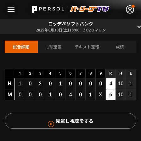
ロッテ
ソフトバンク
VS
2025年8月30日(土)18:00 ZOZOマリン
試合詳細
1球速報
テキスト速報
成績
無料アカウント登録
ログイン
HOME
1
2
3
4
5
6
7
8
9
R
H
E
H
1
0
2
0
1
0
0
0
0
4
10
1
動画
M
0
0
0
1
0
4
0
1
X
6
10
1
日程･結果
見逃し視聴をする
順位表･成績
1軍公式戦
選手名鑑