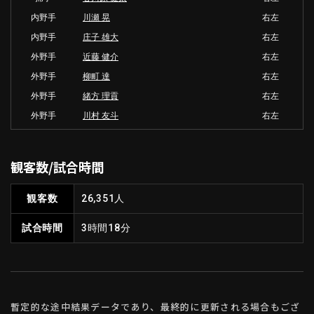
内野手
川瀬 晃
右左
内野手
庄子 雄大
右左
外野手
近藤 健介
右左
外野手
柳町 達
右左
外野手
緒方 理貢
右左
外野手
川村 友斗
右左
観客数/試合時間
観客数
26,351人
試合時間
3時間18分
暫定的な途中結果データであり、最終的に更新される場合もござ