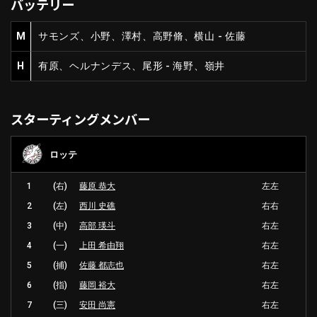
バッテリー
M
サモンズ、小野、澤村、高野脩、横山 - 佐藤
H
有原、ヘルナンデス、尾形 - 海野、嶺井
スターティングメンバー
ロッテ
1
(右)
藤原 恭大
左左
2
(左)
西川 史礁
右右
3
(中)
高部 瑛斗
右左
4
(一)
上田 希由翔
右左
5
(捕)
佐藤 都志也
右左
6
(指)
藤岡 裕大
右左
7
(三)
安田 尚憲
右左