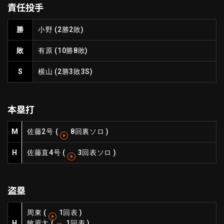
責任投手
ファーム東地区
選手名鑑トップ
ニュース
北海道日本ハムファイターズ
勝
小野
(2勝2敗)
ファーム中地区
東北楽天ゴールデンイーグルス
敗
有原
(10勝8敗)
ファーム西地区
埼玉西武ライオンズ
千葉ロッテマリーンズ
S
横山
(2勝3敗3S)
設定
交流戦
オリックス・バファローズ
福岡ソフトバンクホークス
本塁打
M
佐藤
2号
(
8回裏ソロ
)
H
佐藤直
4号
(
3回表ソロ
)
盗塁
周東
(
1回表
)
H
牧原大
(
1回表
)