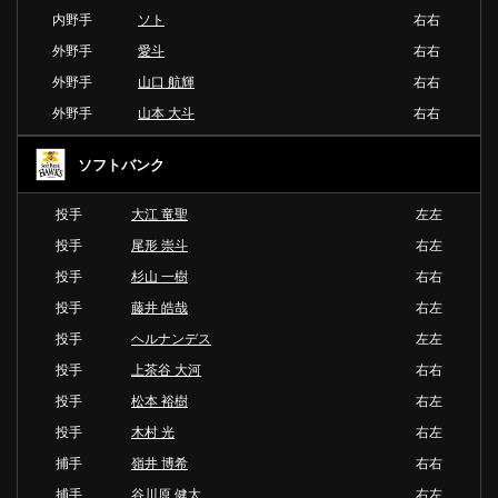
内野手
ソト
右右
外野手
愛斗
右右
外野手
山口 航輝
右右
外野手
山本 大斗
右右
ソフトバンク
投手
大江 竜聖
左左
投手
尾形 崇斗
右左
投手
杉山 一樹
右右
投手
藤井 皓哉
右左
投手
ヘルナンデス
左左
投手
上茶谷 大河
右右
投手
松本 裕樹
右左
投手
木村 光
右左
捕手
嶺井 博希
右右
捕手
谷川原 健太
右左