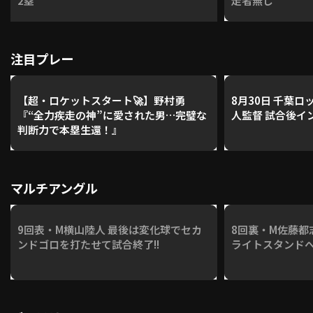
2塁
走者無し
注目プレー
【超・ロケットスタート🚀】野村勇
8月30日 千葉
『“全力疾走の神”に愛された男…完璧な
人監督 試合後イ
判断力で本塁生還！』
マルチアングル
9回表・M横山陸人 最後は変化球でセカ
8回裏・M佐藤都志
ンドゴロを打たせて試合終了!!
ライトスタンドへ