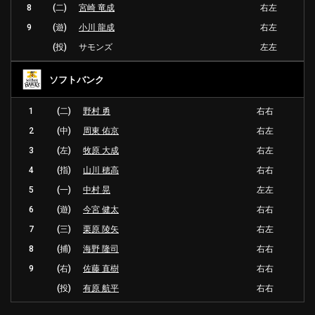
8
(二)
宮崎 竜成
右左
9
(遊)
小川 龍成
右左
(投)
サモンズ
左左
ソフトバンク
1
(二)
野村 勇
右右
2
(中)
周東 佑京
右左
3
(左)
牧原 大成
右左
4
(指)
山川 穂高
右右
5
(一)
中村 晃
左左
6
(遊)
今宮 健太
右右
7
(三)
栗原 陵矢
右左
8
(捕)
海野 隆司
右右
9
(右)
佐藤 直樹
右右
(投)
有原 航平
右右