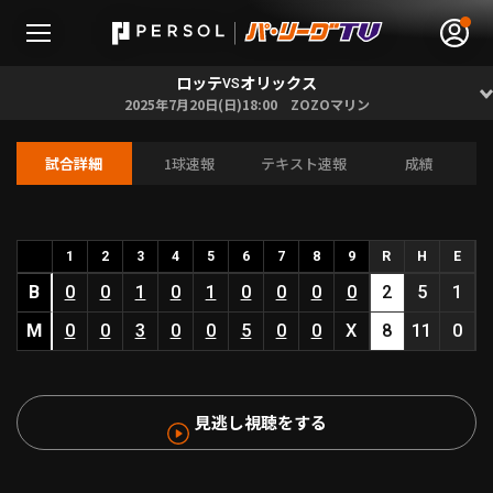
ロッテ
オリックス
VS
2025年7月20日(日)18:00 ZOZOマリン
試合詳細
1球速報
テキスト速報
成績
無料アカウント登録
ログイン
HOME
1
2
3
4
5
6
7
8
9
R
H
E
B
0
0
1
0
1
0
0
0
0
2
5
1
動画
M
0
0
3
0
0
5
0
0
X
8
11
0
日程･結果
見逃し視聴をする
順位表･成績
1軍公式戦
選手名鑑