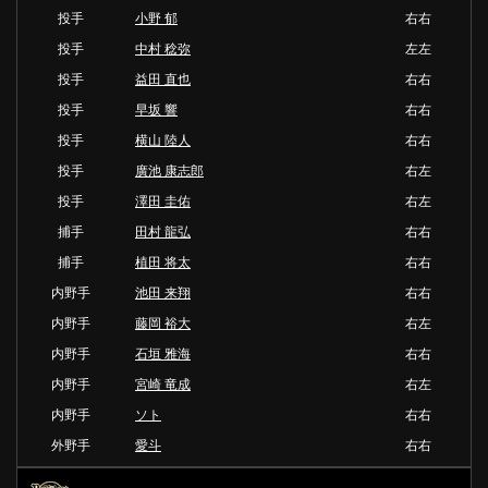
投手
小野 郁
右右
投手
中村 稔弥
左左
投手
益田 直也
右右
投手
早坂 響
右右
投手
横山 陸人
右右
投手
廣池 康志郎
右左
投手
澤田 圭佑
右左
捕手
田村 龍弘
右右
捕手
植田 将太
右右
内野手
池田 来翔
右右
内野手
藤岡 裕大
右左
内野手
石垣 雅海
右右
内野手
宮崎 竜成
右左
内野手
ソト
右右
外野手
愛斗
右右