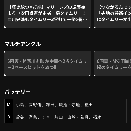
【輝き放つM打線】マリーンズの逆襲始
【つながるんで
まる『安田尚憲が走者一掃タイムリー！
『寺地の芸術イ
西川史礁もタイムリー3塁打で一挙5得
にタイムリーが
点！』
マルチアングル
6回裏・M西川史礁 左中間へ2点タイムリ
6回裏・M安田尚憲
ー3ベースヒットを放つ!!
掃のタイムリーを
バッテリー
M
小島、高野脩、澤田、廣池 - 寺地、植田
B
曽谷、高島、才木、片山、山崎 - 若月、福永