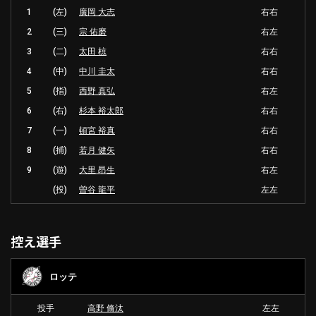
1
(左)
廣岡 大志
右右
2
(三)
宗 佑磨
右左
3
(二)
太田 椋
右右
4
(中)
中川 圭太
右右
5
(指)
西野 真弘
右左
6
(右)
杉本 裕太郎
右右
7
(一)
頓宮 裕真
右右
8
(捕)
若月 健矢
右右
9
(遊)
大里 昂生
右左
(投)
曽谷 龍平
左左
控え選手
ロッテ
投手
高野 脩汰
左左