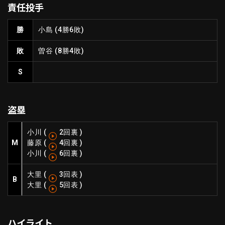
責任投手
ファーム東地区
選手名鑑トップ
ニュース
北海道日本ハムファイターズ
勝
小島
(4勝6敗)
ファーム中地区
東北楽天ゴールデンイーグルス
敗
曽谷
(8勝4敗)
ファーム西地区
埼玉西武ライオンズ
千葉ロッテマリーンズ
S
設定
交流戦
オリックス・バファローズ
福岡ソフトバンクホークス
盗塁
小川
(
2回裏
)
M
藤原
(
4回裏
)
小川
(
6回裏
)
大里
(
3回表
)
B
大里
(
5回表
)
ハイライト