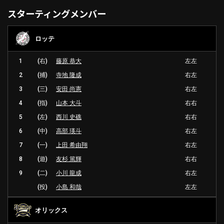
スターティングメンバー
ロッテ
1
(右)
藤原 恭大
左左
2
(捕)
寺地 隆成
右左
3
(三)
安田 尚憲
右左
4
(指)
山本 大斗
右右
5
(左)
西川 史礁
右右
6
(中)
高部 瑛斗
右左
7
(一)
上田 希由翔
右左
8
(遊)
友杉 篤輝
右右
9
(二)
小川 龍成
右左
(投)
小島 和哉
左左
オリックス