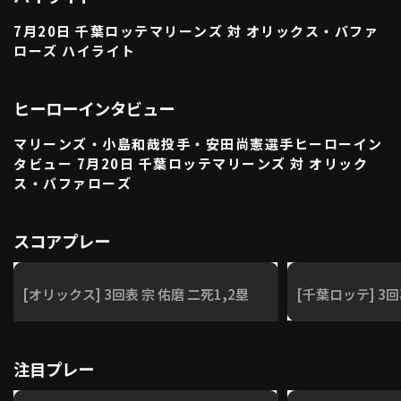
利用規約
プライバシーポリシー
7月20日 千葉ロッテマリーンズ 対 オリックス・バファ
ローズ ハイライト
運営会社
（別ウィンドウで開く）
よくある質問
特定商取引法の表示
アルバイト募集
（別ウィンドウで開く
ヒーローインタビュー
マリーンズ・小島和哉投手・安田尚憲選手ヒーローイン
タビュー 7月20日 千葉ロッテマリーンズ 対 オリック
動画を検索（選手・チーム・プレー内容…）
ス・バファローズ
スコアプレー
[オリックス] 3回表 宗 佑磨 二死1,2塁
[千葉ロッテ] 3回
注目プレー