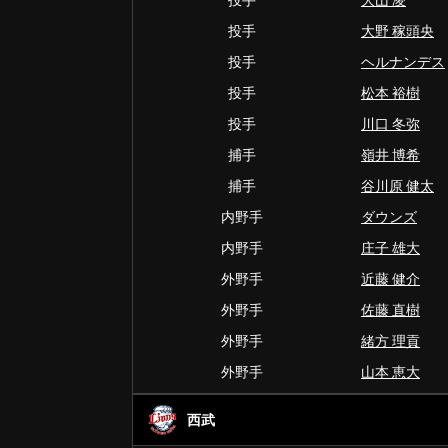
投手
大山 凌
投手
大野 稼頭央
投手
ヘルナンデス
投手
松本 裕樹
投手
川口 冬弥
捕手
嶺井 博希
捕手
谷川原 健太
内野手
ダウンズ
内野手
庄子 雄大
外野手
近藤 健介
外野手
佐藤 直樹
外野手
緒方 理貢
外野手
山本 恵大
西武