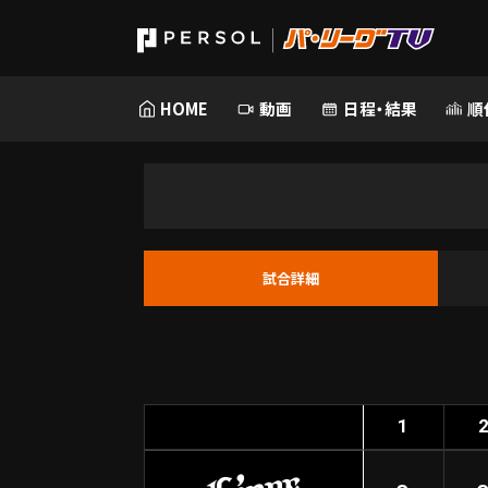
HOME
動画
日程・結果
順
試合詳細
1