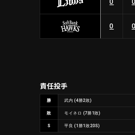
0
0
責任投手
勝
武内
(4勝2敗)
敗
モイネロ
(7勝1敗)
S
平良
(1勝1敗20S)