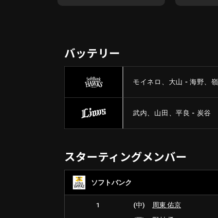
バッテリー
モイネロ、大山 - 海野、
武内、山田、平良 - 炭谷
スターティングメンバー
ソフトバンク
1
(中)
周東 佑京