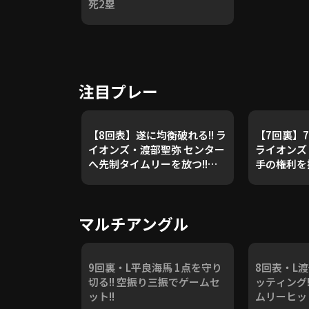
死2塁
注目プレー
【8回表】遂に均衡破れる!! ラ
【7回裏】7
イオンズ・渡部聖弥 センター
ライオンズ
へ先制タイムリーを放つ!!
手の権利を
2025年7月4日 福岡ソフトバ
降りる!! 2
ンクホークス 対 埼玉西武ライ
ソフトバン
オンズ
西武ライオ
マルチアングル
9回裏・L平良海馬 1点を守り
8回表・L
切る!! 空振り三振でゲームセ
ッティング!
ット!!
ムリーヒット