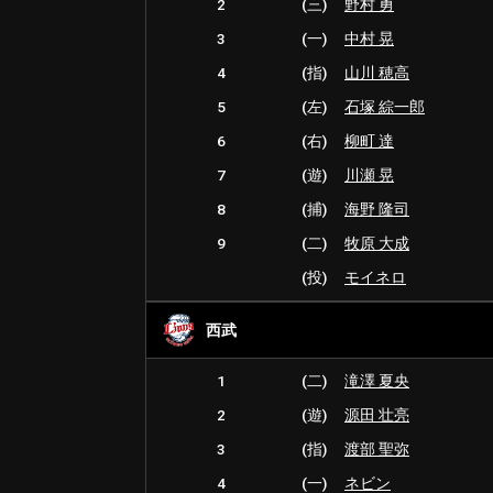
2
(三)
野村 勇
3
(一)
中村 晃
4
(指)
山川 穂高
5
(左)
石塚 綜一郎
6
(右)
柳町 達
7
(遊)
川瀬 晃
8
(捕)
海野 隆司
9
(二)
牧原 大成
(投)
モイネロ
西武
1
(二)
滝澤 夏央
2
(遊)
源田 壮亮
3
(指)
渡部 聖弥
4
(一)
ネビン