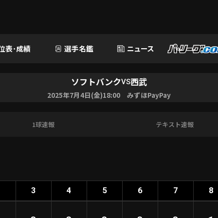
位表･成績
選手名鑑
ニュース
ソフトバンク
西武
VS
2025年7月4日(金)18:00 みずほPayPay
1球速報
テキスト速報
2
3
4
5
6
7
8