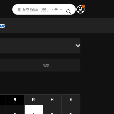
動画を検索（選手・チーム・プレー内容…）
成績
9
R
H
E