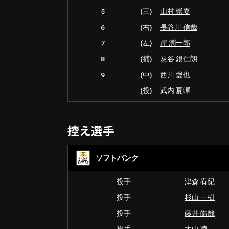
5
(三)
山村 崇嘉
6
(右)
長谷川 信哉
7
(左)
岸 潤一郎
8
(捕)
炭谷 銀仁朗
9
(中)
西川 愛也
(投)
武内 夏暉
控え選手
ソフトバンク
投手
津森 宥紀
投手
杉山 一樹
投手
藤井 皓哉