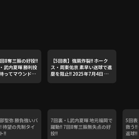
回8奪三振の好投!!
【5回表】強肩炸裂!! ホーク
・武内夏暉 勝利投
ス・周東佑京 素早い送球で進
持ってマウンドを
塁を阻止!! 2025年7月4日 福
025年7月4日 福岡
岡ソフトバンクホークス 対 埼
クホークス 対 埼玉
玉西武ライオンズ
ンズ
渡部聖弥 勝負強いバ
7回裏・L武内夏暉 地元福岡で
5回表
! 待望の先制タイ
躍動!! 7回8奪三振無失点の好
救う!
!!
投!!
返球!!