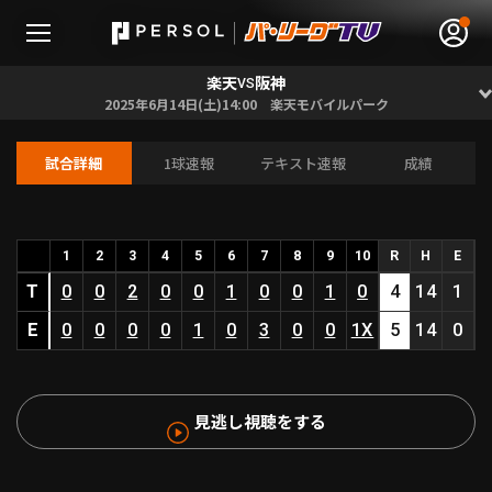
楽天
阪神
VS
2025年6月14日(土)14:00 楽天モバイルパーク
試合詳細
1球速報
テキスト速報
成績
無料アカウント登録
ログイン
HOME
1
2
3
4
5
6
7
8
9
10
R
H
E
T
0
0
2
0
0
1
0
0
1
0
4
14
1
動画
E
0
0
0
0
1
0
3
0
0
1X
5
14
0
日程･結果
見逃し視聴をする
順位表･成績
1軍公式戦
選手名鑑