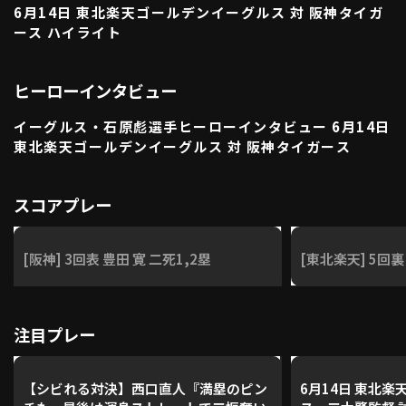
6月14日 東北楽天ゴールデンイーグルス 対 阪神タイガ
利用規約
プライバシーポリシー
ース ハイライト
運営会社
（別ウィンドウで開く）
よくある質問
ヒーローインタビュー
特定商取引法の表示
アルバイト募集
（別ウィンドウで開く
イーグルス・石原彪選手ヒーローインタビュー 6月14日
東北楽天ゴールデンイーグルス 対 阪神タイガース
動画を検索（選手・チーム・プレー内容…）
スコアプレー
[阪神] 3回表 豊田 寛 二死1,2塁
[東北楽天] 5回裏
注目プレー
【シビれる対決】西口直人『満塁のピン
6月14日 東北