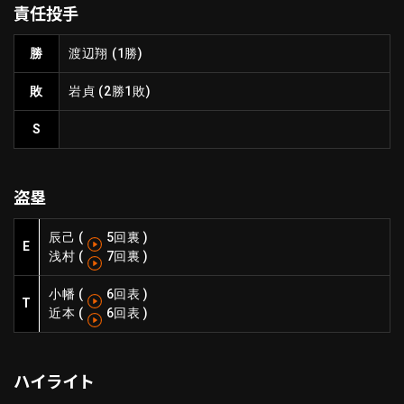
責任投手
ファーム東地区
選手名鑑トップ
ニュース
北海道日本ハムファイターズ
勝
渡辺翔
(1勝)
ファーム中地区
東北楽天ゴールデンイーグルス
敗
岩貞
(2勝1敗)
ファーム西地区
埼玉西武ライオンズ
千葉ロッテマリーンズ
S
設定
交流戦
オリックス・バファローズ
福岡ソフトバンクホークス
盗塁
辰己
(
5回裏
)
E
浅村
(
7回裏
)
小幡
(
6回表
)
T
近本
(
6回表
)
ハイライト