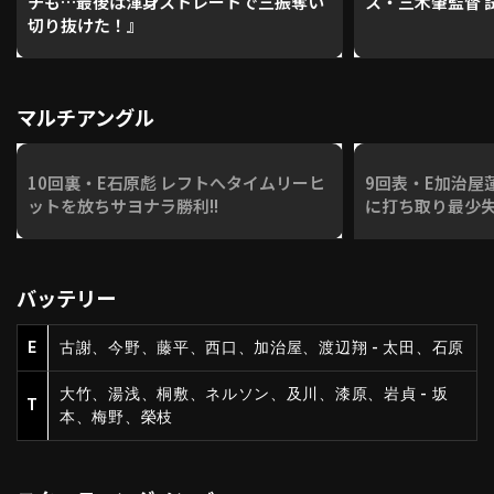
チも…最後は渾身ストレートで三振奪い
ス・三木肇監督 
切り抜けた！』
マルチアングル
10回裏・E石原彪 レフトへタイムリーヒ
9回表・E加治屋
ットを放ちサヨナラ勝利!!
に打ち取り最少失
バッテリー
E
古謝、今野、藤平、西口、加治屋、渡辺翔 - 太田、石原
大竹、湯浅、桐敷、ネルソン、及川、漆原、岩貞 - 坂
T
本、梅野、榮枝