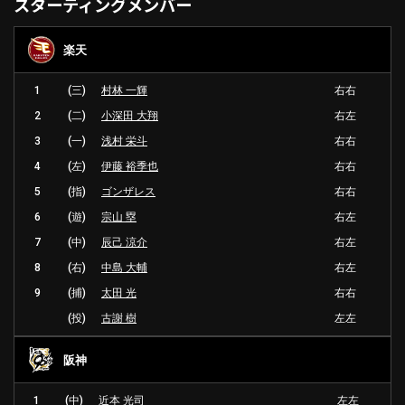
スターティングメンバー
楽天
1
(三)
村林 一輝
右右
2
(二)
小深田 大翔
右左
3
(一)
浅村 栄斗
右右
4
(左)
伊藤 裕季也
右右
5
(指)
ゴンザレス
右右
6
(遊)
宗山 塁
右左
7
(中)
辰己 涼介
右左
8
(右)
中島 大輔
右左
9
(捕)
太田 光
右右
(投)
古謝 樹
左左
阪神
1
(中)
近本 光司
左左