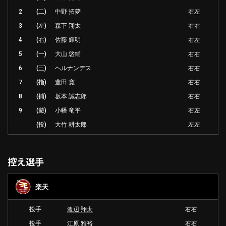
2
(二)
中野 拓夢
右左
3
(左)
森下 翔太
右右
4
(右)
佐藤 輝明
右左
5
(一)
大山 悠輔
右右
6
(三)
ヘルナンデス
右右
7
(指)
豊田 寛
右右
8
(捕)
坂本 誠志郎
右右
9
(遊)
小幡 竜平
右左
(投)
大竹 耕太郎
左左
控え選手
楽天
投手
渡辺 翔太
右右
投手
江原 雅裕
右右