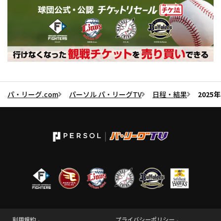
パ・リーグ.com
パーソル パ・リーグTV
日程・結果
2025
利用規約
プライバシーポリシー