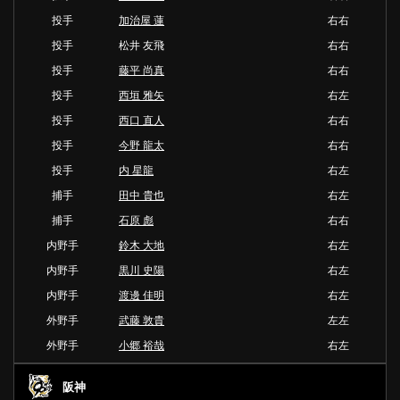
投手
加治屋 蓮
右右
投手
松井 友飛
右右
投手
藤平 尚真
右右
投手
西垣 雅矢
右左
投手
西口 直人
右右
投手
今野 龍太
右右
投手
内 星龍
右左
捕手
田中 貴也
右左
捕手
石原 彪
右右
内野手
鈴木 大地
右左
内野手
黒川 史陽
右左
内野手
渡邊 佳明
右左
外野手
武藤 敦貴
左左
外野手
小郷 裕哉
右左
阪神