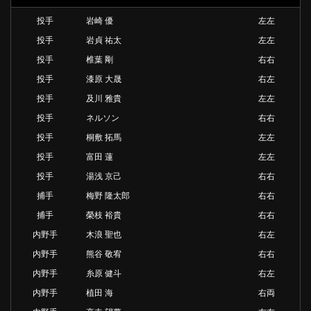
投手
岩崎 優
左左
投手
岩貞 祐太
左左
投手
椎葉 剛
右右
投手
漆原 大晟
右左
投手
及川 雅貴
左左
投手
ネルソン
右右
投手
桐敷 拓馬
左左
投手
富田 蓮
左左
投手
湯浅 京己
右右
捕手
梅野 隆太郎
右右
捕手
榮枝 裕貴
右右
内野手
木浪 聖也
右左
内野手
熊谷 敬宥
右右
内野手
糸原 健斗
右左
内野手
植田 海
右両