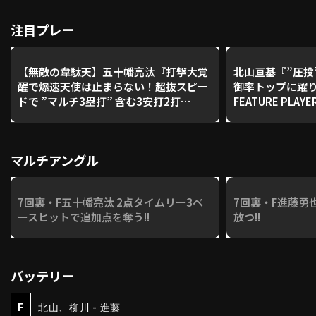
注目プレー
【無敵の韋駄天】五十幡亮汰『打撃大覚
北山亘基『”圧投”
醒で爆速天使は止まらない！超抜スピー
御率トップに躍り出
ドで ”マルチ3塁打” 含む3安打2打
FEATURE PLAY
点！』
マルチアングル
7回裏・F五十幡亮汰 2点タイムリー3ベ
7回裏・F進藤勇
ースヒットで追加点を奪う!!
放つ!!
バッテリー
F
北山、柳川 - 進藤