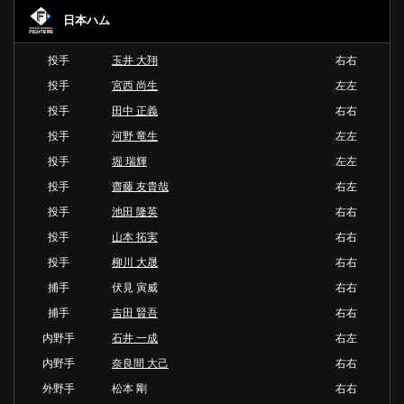
日本ハム
投手
玉井 大翔
右右
投手
宮西 尚生
左左
投手
田中 正義
右右
投手
河野 竜生
左左
投手
堀 瑞輝
左左
投手
齋藤 友貴哉
右左
投手
池田 隆英
右右
投手
山本 拓実
右右
投手
柳川 大晟
右右
捕手
伏見 寅威
右右
捕手
吉田 賢吾
右右
内野手
石井 一成
右左
内野手
奈良間 大己
右右
外野手
松本 剛
右右