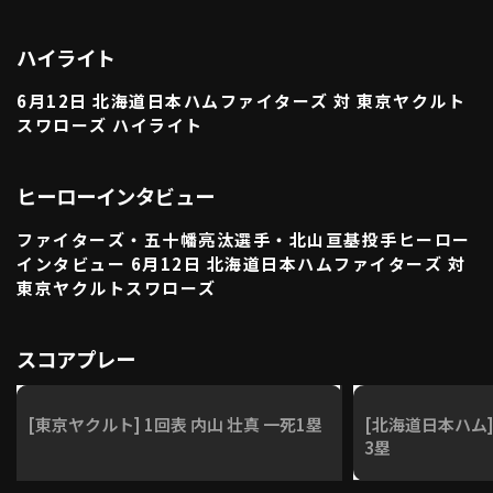
利用規約
プライバシーポリシー
ハイライト
運営会社
（別ウィンドウで開く）
よくある質問
6月12日 北海道日本ハムファイターズ 対 東京ヤクルト
スワローズ ハイライト
特定商取引法の表示
アルバイト募集
（別ウィンドウで開く
ヒーローインタビュー
動画を検索（選手・チーム・プレー内容…）
ファイターズ・五十幡亮汰選手・北山亘基投手ヒーロー
インタビュー 6月12日 北海道日本ハムファイターズ 対
東京ヤクルトスワローズ
スコアプレー
[東京ヤクルト] 1回表 内山 壮真 一死1塁
[北海道日本ハム]
3塁