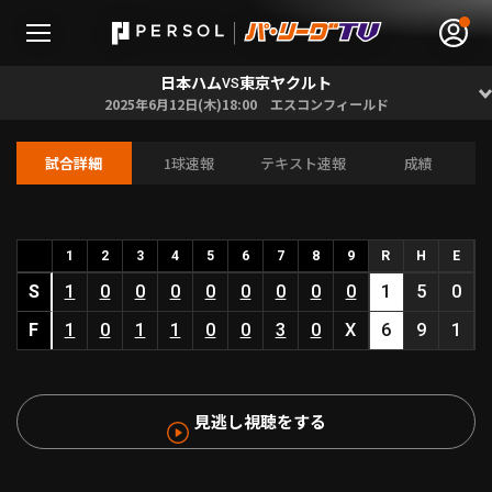
日本ハム
東京ヤクルト
VS
2025年6月12日(木)18:00 エスコンフィールド
試合詳細
1球速報
テキスト速報
成績
無料アカウント登録
ログイン
HOME
1
2
3
4
5
6
7
8
9
R
H
E
S
1
0
0
0
0
0
0
0
0
1
5
0
動画
F
1
0
1
1
0
0
3
0
X
6
9
1
日程･結果
見逃し視聴をする
順位表･成績
1軍公式戦
選手名鑑