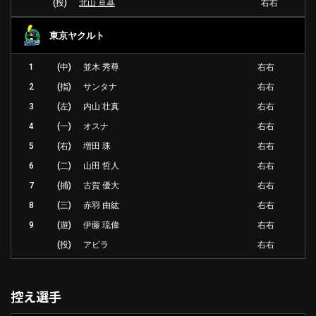
(投)
北山 亘基
右右
東京ヤクルト
1
(中)
並木 秀尊
右右
2
(指)
サンタナ
右右
3
(左)
内山 壮真
右右
4
(一)
オスナ
右右
5
(右)
増田 珠
右右
6
(二)
山田 哲人
右右
7
(捕)
古賀 優大
右右
8
(三)
赤羽 由紘
右右
9
(遊)
伊藤 琉偉
右右
(投)
アビラ
右右
控え選手