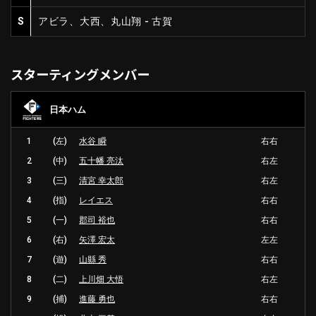
S
アビラ、大西、丸山翔 - 古賀
スターティングメンバー
日本ハム
1
(左)
水谷 瞬
右右
2
(中)
五十幡 亮汰
右左
3
(三)
清宮 幸太郎
右左
4
(指)
レイエス
右右
5
(一)
郡司 裕也
右右
6
(右)
矢澤 宏太
左左
7
(遊)
山縣 秀
右右
8
(二)
上川畑 大悟
右左
9
(捕)
進藤 勇也
右右