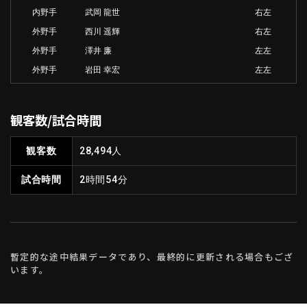
内野手
武岡 龍世
右左
外野手
西川 遥輝
右左
外野手
澤井 廉
左左
外野手
岩田 幸宏
左左
観客数/試合時間
観客数
28,494人
試合時間
2時間54分
暫定的な途中結果データであり、最終的に更新される場合もござ
います。