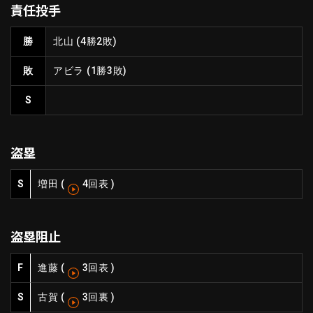
責任投手
ファーム東地区
選手名鑑トップ
ニュース
北海道日本ハムファイターズ
勝
北山
(4勝2敗)
ファーム中地区
東北楽天ゴールデンイーグルス
敗
アビラ
(1勝3敗)
ファーム西地区
埼玉西武ライオンズ
千葉ロッテマリーンズ
S
設定
交流戦
オリックス・バファローズ
福岡ソフトバンクホークス
盗塁
S
増田
(
4回表
)
盗塁阻止
F
進藤
(
3回表
)
S
古賀
(
3回裏
)