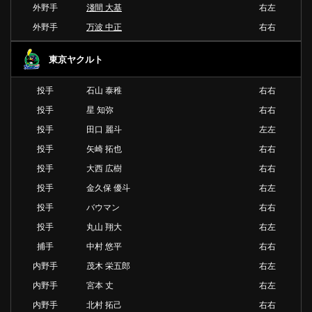
外野手
淺間 大基
右左
外野手
万波 中正
右右
東京ヤクルト
投手
石山 泰稚
右右
投手
星 知弥
右右
投手
田口 麗斗
左左
投手
矢崎 拓也
右右
投手
大西 広樹
右右
投手
金久保 優斗
右左
投手
バウマン
右右
投手
丸山 翔大
右左
捕手
中村 悠平
右右
内野手
茂木 栄五郎
右左
内野手
宮本 丈
右左
内野手
北村 拓己
右右