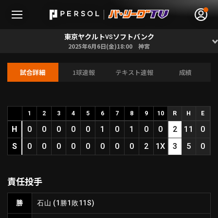
東京ヤクルト
ソフトバンク
VS
2025年6月6日(金)18:00 神宮
試合詳細
1球速報
テキスト速報
成績
無料アカウント登録
ログイン
HOME
1
2
3
4
5
6
7
8
9
10
R
H
E
H
0
0
0
0
0
1
0
1
0
0
2
11
0
動画
S
0
0
0
0
0
0
0
0
2
1X
3
5
0
日程･結果
責任投手
順位表･成績
勝
石山
(1勝1敗11S)
1軍公式戦
選手名鑑