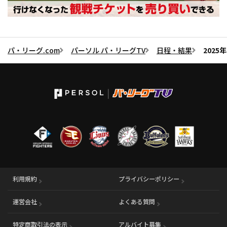
パ・リーグ.com
パーソル パ・リーグTV
日程・結果
202
利用規約
プライバシーポリシー
運営会社
（別ウィンドウで開く）
よくある質問
特定商取引法の表示
アルバイト募集
（別ウィンドウで開く