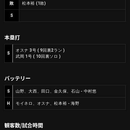
敗
松本裕
(1敗)
ファーム東地区
選手名鑑トップ
ニュース
S
北海道日本ハムファイターズ
ファーム中地区
東北楽天ゴールデンイーグルス
ファーム西地区
埼玉西武ライオンズ
本塁打
千葉ロッテマリーンズ
設定
交流戦
オリックス・バファローズ
オスナ 3号
(
9回裏2ラン
)
S
福岡ソフトバンクホークス
武岡 1号
(
10回裏ソロ
)
バッテリー
S
山野、大西、田口、金久保、石山 - 中村悠
H
モイネロ、オスナ、松本裕 - 海野
観客数/試合時間