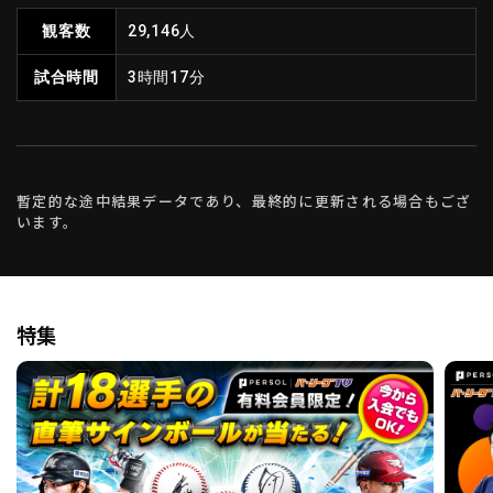
観客数
29,146人
利用規約
プライバシーポリシー
試合時間
3時間17分
運営会社
（別ウィンドウで開く）
よくある質問
特定商取引法の表示
アルバイト募集
（別ウィンドウで開く
暫定的な途中結果データであり、最終的に更新される場合もござ
います。
動画を検索（選手・チーム・プレー内容…）
特集