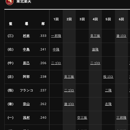
東北楽天
ファーム東地区
選手名鑑トップ
ニュース
北海道日本ハムファイターズ
ファーム中地区
東北楽天ゴールデンイーグルス
1回
2回
3回
4回
5回
6回
選手名
位置
打率
ファーム西地区
埼玉西武ライオンズ
千葉ロッテマリーンズ
(三)
村林
.333
一邪飛
見三振
遊ゴロ
設定
交流戦
オリックス・バファローズ
福岡ソフトバンクホークス
(右)
中島
.241
中飛
遊飛
(中)
辰己
.206
二ゴロ
二ゴロ
(左)
阿部
.238
見三振
投ゴロ
(指)
フランコ
.237
二ゴロ
二飛
(遊)
宗山
.262
遊ゴロ
左飛
(一)
浅村
.240
空三振
三邪飛