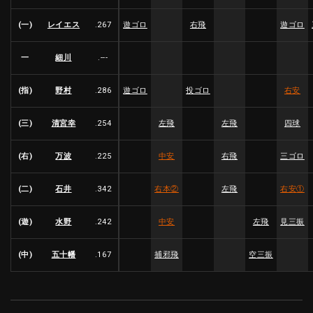
(一)
レイエス
.267
遊ゴロ
右飛
遊ゴロ
一
細川
.---
(指)
野村
.286
遊ゴロ
投ゴロ
右安
(三)
清宮幸
.254
左飛
左飛
四球
(右)
万波
.225
中安
右飛
三ゴロ
(二)
石井
.342
右本
②
左飛
右安
①
(遊)
水野
.242
中安
左飛
見三振
(中)
五十幡
.167
捕邪飛
空三振