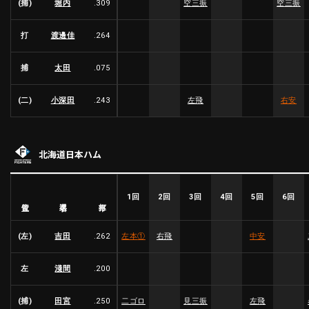
(捕)
堀内
.309
空三振
空三振
利用規約
プライバシーポリシー
打
渡邊佳
.264
運営会社
（別ウィンドウで開く）
よくある質問
捕
太田
.075
特定商取引法の表示
アルバイト募集
（別ウィンドウで開く
(二)
小深田
.243
左飛
右安
動画を検索（選手・チーム・プレー内容…）
北海道日本ハム
1回
2回
3回
4回
5回
6回
選手名
位置
打率
(左)
吉田
.262
左本
①
右飛
中安
左
淺間
.200
(捕)
田宮
.250
二ゴロ
見三振
左飛