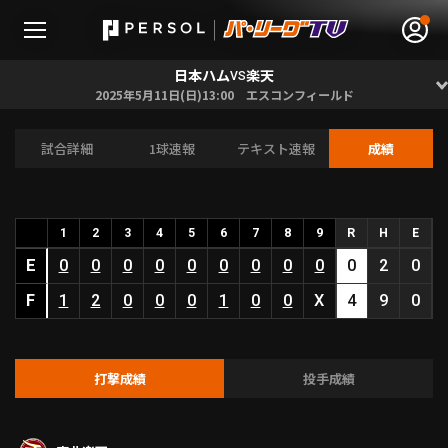
日本ハム
楽天
VS
2025年5月11日(日)13:00 エスコンフィールド
試合詳細
1球速報
テキスト速報
成績
無料アカウント登録
ログイン
HOME
1
2
3
4
5
6
7
8
9
R
H
E
E
動画
0
0
0
0
0
0
0
0
0
0
2
0
F
1
2
0
0
0
1
0
0
X
4
9
0
日程･結果
順位表･成績
打撃成績
投手成績
1軍公式戦
選手名鑑