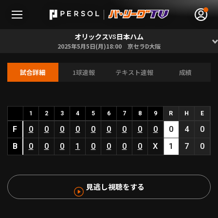
オリックス
日本ハム
VS
2025年5月5日(月)18:00 京セラD大阪
試合詳細
1球速報
テキスト速報
成績
無料アカウント登録
ログイン
HOME
1
2
3
4
5
6
7
8
9
R
H
E
F
0
0
0
0
0
0
0
0
0
0
4
0
動画
B
0
0
0
1
0
0
0
0
X
1
7
0
日程･結果
見逃し視聴をする
順位表･成績
1軍公式戦
選手名鑑