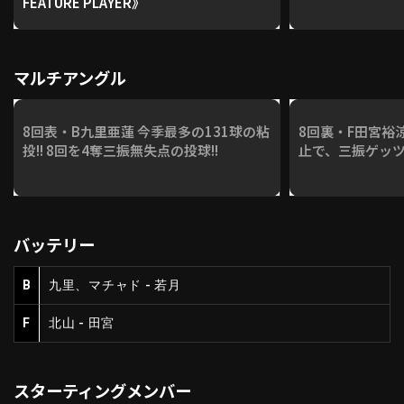
FEATURE PLAYER》
マルチアングル
8回表・B九里亜蓮 今季最多の131球の粘
8回裏・F田宮裕涼
投!! 8回を4奪三振無失点の投球!!
止で、三振ゲッツ
バッテリー
B
九里、マチャド - 若月
F
北山 - 田宮
スターティングメンバー