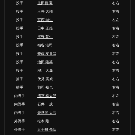
投手
生田目 翼
右右
投手
玉井 大翔
右右
投手
宮西 尚生
左左
投手
田中 正義
右右
投手
河野 竜生
左左
投手
福谷 浩司
右右
投手
齋藤 友貴哉
右左
投手
池田 隆英
右右
投手
柳川 大晟
右右
捕手
伏見 寅威
右右
捕手
郡司 裕也
右右
内野手
清宮 幸太郎
右左
内野手
石井 一成
右左
内野手
奈良間 大己
右右
外野手
松本 剛
右右
外野手
五十幡 亮汰
右左