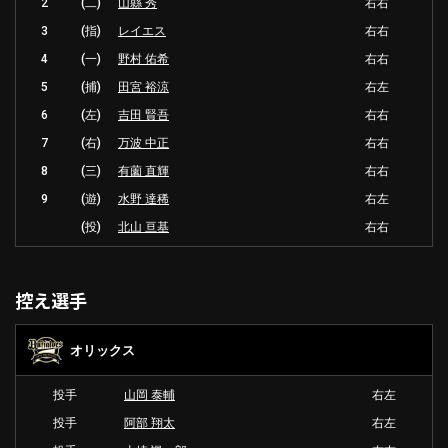
2
(二)
山縣 秀
右右
3
(指)
レイエス
右右
4
(一)
野村 佑希
右右
5
(捕)
田宮 裕涼
右左
6
(左)
吉田 賢吾
右右
7
(右)
万波 中正
右右
8
(三)
有薗 直輝
右右
9
(遊)
水野 達稀
右左
(投)
北山 亘基
右右
控え選手
オリックス
投手
山岡 泰輔
右左
投手
阿部 翔太
右左