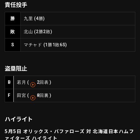
責任投手
ファーム東地区
選手名鑑トップ
ニュース
北海道日本ハムファイターズ
勝
九里
(4勝)
ファーム中地区
東北楽天ゴールデンイーグルス
敗
北山
(2勝2敗)
ファーム西地区
埼玉西武ライオンズ
千葉ロッテマリーンズ
S
マチャド
(1勝1敗6S)
設定
交流戦
オリックス・バファローズ
福岡ソフトバンクホークス
盗塁阻止
B
若月
(
2回表
)
F
田宮
(
8回裏
)
ハイライト
5月5日 オリックス・バファローズ 対 北海道日本ハムフ
ァイターズ ハイライト