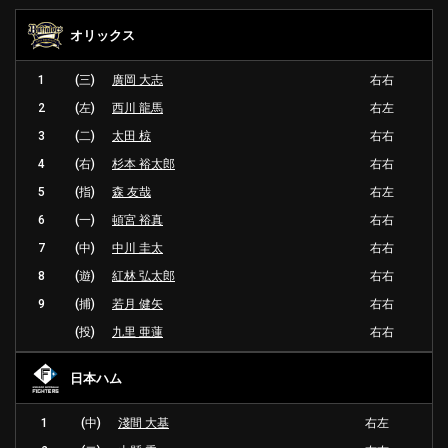
オリックス
1
(三)
廣岡 大志
右右
2
(左)
西川 龍馬
右左
3
(二)
太田 椋
右右
4
(右)
杉本 裕太郎
右右
5
(指)
森 友哉
右左
6
(一)
頓宮 裕真
右右
7
(中)
中川 圭太
右右
8
(遊)
紅林 弘太郎
右右
9
(捕)
若月 健矢
右右
(投)
九里 亜蓮
右右
日本ハム
1
(中)
淺間 大基
右左