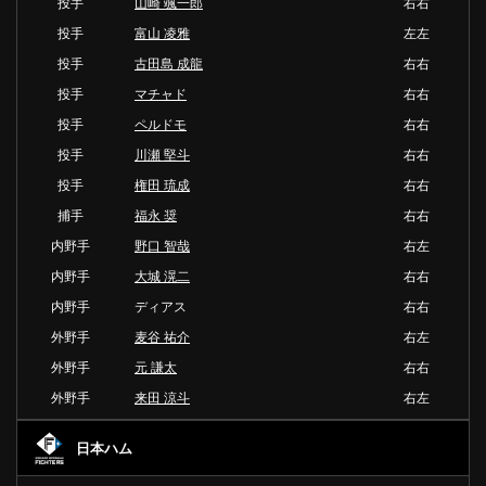
投手
山崎 颯一郎
右右
投手
富山 凌雅
左左
投手
古田島 成龍
右右
投手
マチャド
右右
投手
ペルドモ
右右
投手
川瀬 堅斗
右右
投手
権田 琉成
右右
捕手
福永 奨
右右
内野手
野口 智哉
右左
内野手
大城 滉二
右右
内野手
ディアス
右右
外野手
麦谷 祐介
右左
外野手
元 謙太
右右
外野手
来田 涼斗
右左
日本ハム