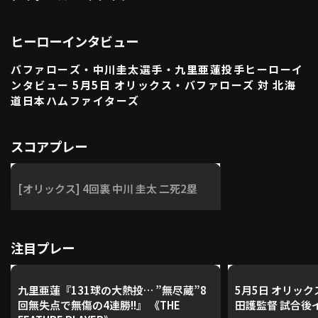
利用規約
プライバシーポリシー
ヒーローインタビュー
運営会社
（別ウィンドウで開く）
よくある質問
バファローズ・中川圭太選手・九里亜蓮投手ヒーローイ
特定商取引法の表示
アルバイト募集
（別ウィンドウで開く
ンタビュー 5月5日 オリックス・バファローズ 対 北海
道日本ハムファイターズ
動画を検索（選手・チーム・プレー内容…）
スコアプレー
[オリックス] 4回裏 中川 圭太 二死2塁
注目プレー
九里亜蓮『131球の大熱投… ”無尽蔵”8
5月5日 オリッ
回無失点で無傷の4連勝!!』 《THE
田護監督 試合後