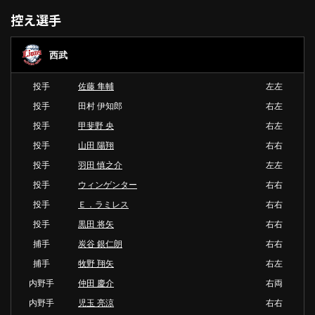
控え選手
西武
投手
佐藤 隼輔
左左
投手
田村 伊知郎
右左
投手
甲斐野 央
右左
投手
山田 陽翔
右右
投手
羽田 慎之介
左左
投手
ウィンゲンター
右右
投手
Ｅ．ラミレス
右右
投手
黒田 将矢
右右
捕手
炭谷 銀仁朗
右右
捕手
牧野 翔矢
右左
内野手
仲田 慶介
右両
内野手
児玉 亮涼
右右