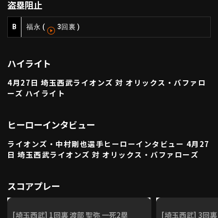
盗塁阻止
利用規約
プライバシーポリシー
B
福永
(
3回裏
)
運営会社
（別ウィンドウで開く）
よくある質問
特定商取引法の表示
アルバイト募集
（別ウィンドウで開く
ハイライト
4月27日 埼玉西武ライオンズ 対 オリックス・バファロ
ーズ ハイライト
動画を検索（選手・チーム・プレー内容…）
ヒーローインタビュー
ライオンズ・中村剛也選手ヒーローインタビュー 4月27
日 埼玉西武ライオンズ 対 オリックス・バファローズ
スコアプレー
[埼玉西武] 1回裏 渡部 聖弥 一死2塁
[埼玉西武] 3回裏