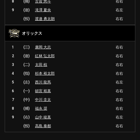
8
(捕)
古賀 悠斗
右右
9
(遊)
滝澤 夏央
右左
(投)
渡邉 勇太朗
右右
オリックス
1
(三)
廣岡 大志
右右
2
(遊)
紅林 弘太郎
右右
3
(二)
太田 椋
右右
4
(指)
杉本 裕太郎
右右
5
(左)
西川 龍馬
右左
6
(一)
頓宮 裕真
右右
7
(中)
中川 圭太
右右
8
(捕)
福永 奨
右右
9
(右)
山中 稜真
右左
(投)
高島 泰都
右右