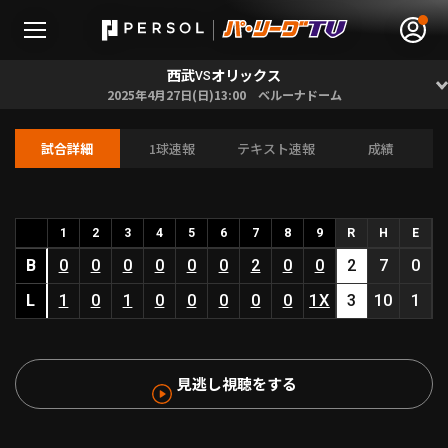
西武
オリックス
VS
2025年4月27日(日)13:00 ベルーナドーム
試合詳細
1球速報
テキスト速報
成績
無料アカウント登録
ログイン
HOME
1
2
3
4
5
6
7
8
9
R
H
E
B
0
0
0
0
0
0
2
0
0
2
7
0
動画
L
1
0
1
0
0
0
0
0
1X
3
10
1
日程･結果
見逃し視聴をする
順位表･成績
1軍公式戦
選手名鑑