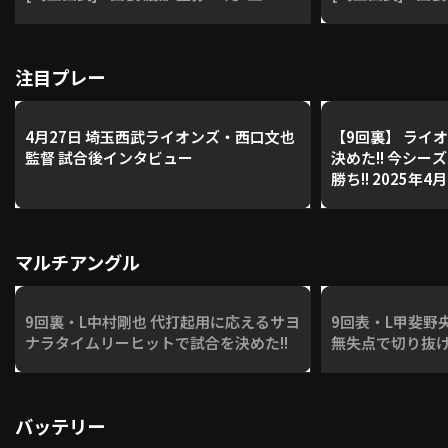
注目プレー
4月27日 埼玉西武ライオンズ・西口文也
【9回裏】 ライ
監督 試合後インタビュー
決めた!! 今シ
勝ち!! 2025年
ズ 対 オリック
マルチアングル
9回裏・L中村剛也 代打起用に応えるサヨ
9回表・L甲斐野
ナラタイムリーヒットで試合を決めた!!
無失点で切り抜ける
バッテリー