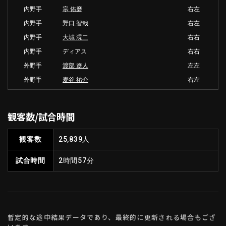
内野手
宗 佑磨
右左
内野手
野口 智哉
右左
内野手
大城 滉二
右右
内野手
ディアス
右右
外野手
渡部 遼人
左左
外野手
麦谷 祐介
右左
観客数/試合時間
観客数
25,839人
試合時間
2時間57分
暫定的な途中結果データであり、最終的に更新される場合もござ