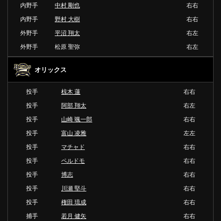
内野手
中村 剛也
右右
内野手
野村 大樹
右右
外野手
平沼 翔太
右左
外野手
松原 聖弥
右左
オリックス
投手
椋木 蓮
右右
投手
阿部 翔太
右左
投手
山崎 颯一郎
右右
投手
富山 凌雅
左左
投手
マチャド
右右
投手
ペルドモ
右右
投手
博志
右右
投手
川瀬 堅斗
右右
投手
権田 琉成
右右
捕手
若月 健矢
右右