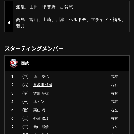
L
渡邉、山田、甲斐野 - 古賀悠
高島、富山、山崎、川瀬、ペルドモ、マチャド - 福永、
B
若月
スターティングメンバー
西武
1
(中)
西川 愛也
右左
2
(右)
長谷川 信哉
右右
3
(左)
渡部 聖弥
右右
4
(一)
ネビン
右右
5
(指)
栗山 巧
右左
6
(三)
外崎 修汰
右右
7
(二)
元山 飛優
右左