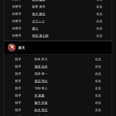
外野手
荻野 貴司
右右
外野手
角中 勝也
右左
外野手
ポランコ
左左
外野手
愛斗
右右
外野手
和田 康士朗
左左
楽天
投手
則本 昂大
右左
投手
酒居 知史
右右
投手
高田 孝一
右右
投手
渡辺 翔太
右右
投手
弓削 隼人
左左
投手
宋 家豪
右左
投手
藤平 尚真
右右
投手
鈴木 翔天
左左