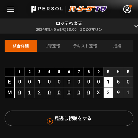
ロッテ
楽天
VS
2024年9月5日(木)18:00 ZOZOマリン
試合詳細
1球速報
テキスト速報
成績
無料アカウント登録
ログイン
HOME
1
2
3
4
5
6
7
8
9
R
H
E
E
0
0
1
0
0
0
0
0
0
1
6
0
動画
M
0
1
2
0
0
0
0
0
X
3
9
1
日程･結果
見逃し視聴をする
順位表･成績
1軍公式戦
選手名鑑