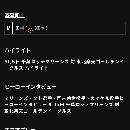
利用規約
プライバシーポリシー
盗塁阻止
運営会社
（別ウィンドウで開く）
よくある質問
M
田村
(
8回表
)
特定商取引法の表示
アルバイト募集
（別ウィンドウで開く
ハイライト
動画を検索（選手・チーム・プレー内容…）
9月5日 千葉ロッテマリーンズ 対 東北楽天ゴールデンイ
ーグルス ハイライト
ヒーローインタビュー
マリーンズ・ソト選手・国吉佑樹投手・カイケル投手ヒ
ーローインタビュー 9月5日 千葉ロッテマリーンズ 対
東北楽天ゴールデンイーグルス
スコアプレー