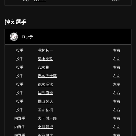
控え選手
ロッテ
投手
澤村 拓一
右右
投手
菊地 吏玖
右左
投手
八木 彬
右右
投手
坂本 光士郎
左左
投手
鈴木 昭汰
左左
投手
益田 直也
右右
投手
横山 陸人
右右
投手
国吉 佑樹
右右
内野手
大下 誠一郎
右右
内野手
小川 龍成
右左
内野手
茶谷 健太
右右