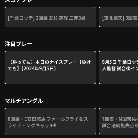
[千葉ロッテ] 2回裏 友杉 篤輝 二死3塁
[東北楽天] 3回表
注目プレー
【勝っても】本日のナイスプレー【負け
9月5日 千葉ロ
ても】(2024年9月5日)
人監督 試合後イ
マルチアングル
8回裏・E安田悠馬 ファールフライをス
7回表・M国吉佑
ライディングキャッチ!!
試合連続無失点を