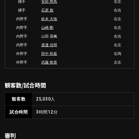
捕手
安田 悠馬
右左
捕手
石原 彪
右右
内野手
鈴木 大地
右左
内野手
山崎 剛
右左
内野手
山田 遥楓
右右
内野手
渡邊 佳明
右左
外野手
田中 和基
右両
外野手
武藤 敦貴
左左
観客数/試合時間
観客数
25,030人
試合時間
3時間12分
審判