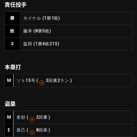
責任投手
ファーム東地区
選手名鑑トップ
ニュース
北海道日本ハムファイターズ
勝
カイケル
(1勝1敗)
ファーム中地区
東北楽天ゴールデンイーグルス
敗
藤井
(8勝5敗)
ファーム西地区
埼玉西武ライオンズ
千葉ロッテマリーンズ
S
益田
(1勝4敗21S)
設定
交流戦
オリックス・バファローズ
福岡ソフトバンクホークス
本塁打
M
ソト
15号
(
3回裏2ラン
)
盗塁
M
友杉
(
2回裏
)
E
辰己
(
8回表
)