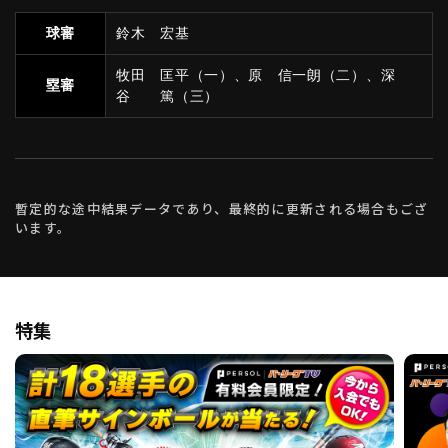
球審
鈴木 宏基
牧田 匡平（一）、原 信一朗（二）、深
塁審
谷 篤（三）
暫定的な途中結果データであり、最終的に更新される場合もござ
います。
特集