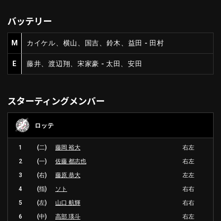
バッテリー
M
カイケル、横山、国吉、鈴木、益田 - 田村
E
藤井、渡辺翔、宋家豪 - 太田、安田
スターティングメンバー
ロッテ
1
(二)
藤岡 裕大
右左
2
(一)
佐藤 都志也
右左
3
(右)
藤原 恭大
左左
4
(指)
ソト
右右
5
(左)
山口 航輝
右右
6
(中)
高部 瑛斗
右左