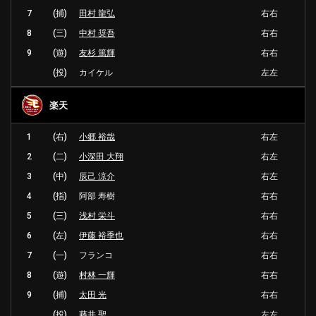
7
(捕)
田村 龍弘
右右
8
(三)
中村 奨吾
右右
9
(遊)
友杉 篤輝
右右
(投)
カイケル
左左
楽天
1
(右)
小郷 裕哉
右左
2
(二)
小深田 大翔
右左
3
(中)
辰己 涼介
右左
4
(指)
阿部 寿樹
右右
5
(三)
浅村 栄斗
右右
6
(左)
伊藤 裕季也
右右
7
(一)
フランコ
右右
8
(遊)
村林 一輝
右右
9
(捕)
太田 光
右右
(投)
藤井 聖
左左