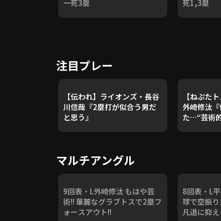
一死3塁
死1,3塁
注目プレー
【伝われ】ライオンズ・長谷
【ねぷたト
川信哉『2塁打が似合う男だ
外崎修汰『
と思う』
た…“芸術
マルチアングル
9回表・L外崎修汰 もはや芸
8回表・L
術!! 華麗なグラブトスで2塁フ
球で空振り三
ォースアウト!!
凡退に抑える