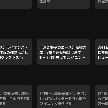
死満塁
死満
ス】ライオンズ・
【蒼き獅子のエース】高橋光
8月1
体幹の強さ活かし
成『3試合連続完封は逃す
松井稼
的グラブトス”』
も…7回無失点で25イニング
ビュ
連続無失点！』
平井克典 最後は変化
7回表・L高橋光成 ピンチ招く
6回裏
振!! この回を3者
も代打のバッターを打ち取り
の打
!!
25イニング無失点中!!
好送球