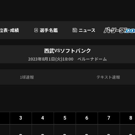
位表･成績
選手名鑑
ニュース
西武
ソフトバンク
VS
2023年8月1日(火)18:00 ベルーナドーム
1球速報
テキスト速報
2
3
4
5
6
7
8