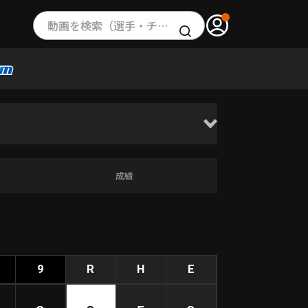
動画を検索（選手・チーム・プレー内容…）
成績
9
R
H
E