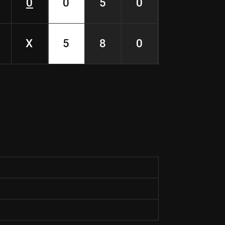
0
0
5
0
X
5
8
0