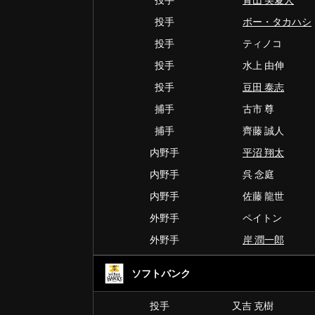
投手
青山 美夏人
投手
ボー・タカハシ
投手
ティノコ
投手
水上 由伸
投手
豆田 泰志
捕手
古市 尊
捕手
齊藤 誠人
内野手
平沼 翔太
内野手
呉 念庭
内野手
佐藤 龍世
外野手
ペイトン
外野手
岸 潤一郎
ソフトバンク
投手
又吉 克樹