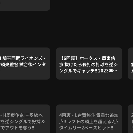
塁
日 埼玉西武ライオンズ・
【6回裏】ホークス・周東佑
頭央監督 試合後インタ
京 抜けたら長打の打球を逆シ
ー
ングルでキャッチ!! 2023年8
月1日 埼玉西武ライオンズ 対
点
福岡ソフトバンクホークス
・H周東佑京 三塁線へ
4回裏・L古賀悠斗 貴重な追加
球を逆シングルで好捕＆
点!! レフトの頭上を超える2点
でアウトを奪う!!
タイムリー2ベースヒット!!