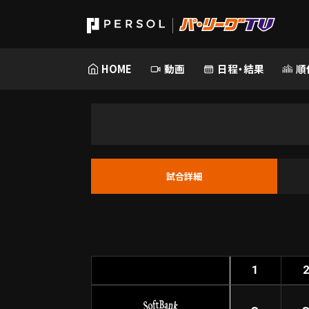
HOME
動画
日程・結果
順
試合詳細
1