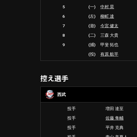
5
(一)
中村 晃
6
(左)
柳町 達
7
(遊)
今宮 健太
8
(二)
三森 大貴
9
(捕)
甲斐 拓也
(投)
有原 航平
控え選手
西武
投手
増田 達至
投手
佐藤 隼輔
投手
平井 克典