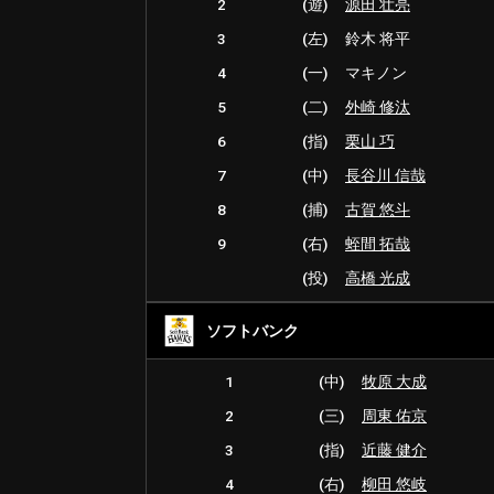
2
(遊)
源田 壮亮
3
(左)
鈴木 将平
4
(一)
マキノン
5
(二)
外崎 修汰
6
(指)
栗山 巧
7
(中)
長谷川 信哉
8
(捕)
古賀 悠斗
9
(右)
蛭間 拓哉
(投)
高橋 光成
ソフトバンク
1
(中)
牧原 大成
2
(三)
周東 佑京
3
(指)
近藤 健介
4
(右)
柳田 悠岐