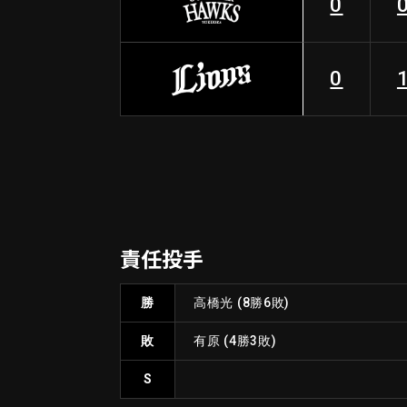
0
0
責任投手
勝
高橋光
(8勝6敗)
敗
有原
(4勝3敗)
S