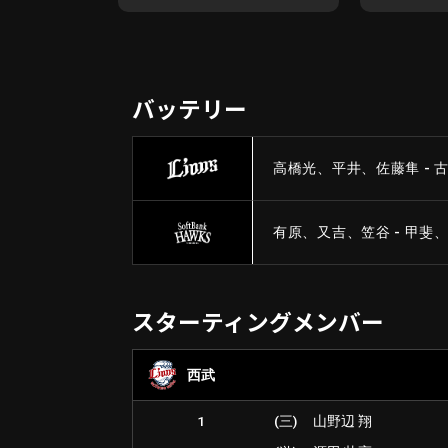
バッテリー
高橋光、平井、佐藤隼 - 
有原、又吉、笠谷 - 甲斐
スターティングメンバー
西武
1
(三)
山野辺 翔