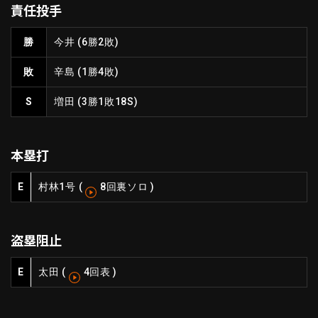
責任投手
ファーム東地区
選手名鑑トップ
ニュース
北海道日本ハムファイターズ
勝
今井
(6勝2敗)
ファーム中地区
東北楽天ゴールデンイーグルス
敗
辛島
(1勝4敗)
ファーム西地区
埼玉西武ライオンズ
千葉ロッテマリーンズ
S
増田
(3勝1敗18S)
設定
交流戦
オリックス・バファローズ
福岡ソフトバンクホークス
本塁打
E
村林
1号
(
8回裏ソロ
)
盗塁阻止
E
太田
(
4回表
)