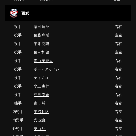
西武
投手
増田 達至
右右
投手
佐藤 隼輔
左左
投手
平井 克典
右右
投手
佐々木 健
左左
投手
青山 美夏人
右右
投手
ボー・タカハシ
右右
投手
ティノコ
右右
投手
水上 由伸
右右
投手
豆田 泰志
右右
捕手
古市 尊
右右
内野手
平沼 翔太
右左
内野手
呉 念庭
右左
外野手
栗山 巧
右左