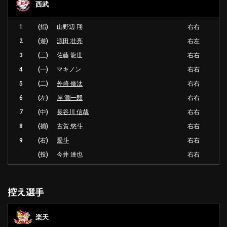
西武
1
(指)
山野辺 翔
右右
2
(遊)
源田 壮亮
右左
3
(三)
佐藤 龍世
右右
4
(一)
マキノン
右右
5
(二)
外崎 修汰
右右
6
(左)
岸 潤一郎
右右
7
(中)
長谷川 信哉
右右
8
(捕)
古賀 悠斗
右右
9
(右)
愛斗
右右
(投)
今井 達也
右右
控え選手
楽天