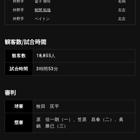
外野手
金子 侑司
右両
外野手
蛭間 拓哉
左左
外野手
ペイトン
左左
観客数/試合時間
観客数
18,855人
試合時間
3時間53分
審判
球審
牧田 匡平
原 信一朗（一）、笠原 昌春（二）、眞
塁審
鍋 勝已（三）