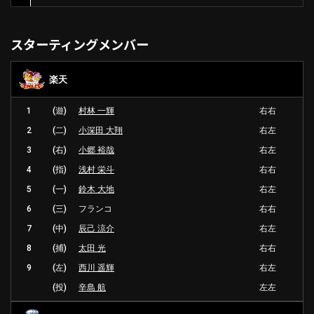
スターティングメンバー
楽天
1
(遊)
村林 一輝
右右
2
(二)
小深田 大翔
右左
3
(右)
小郷 裕哉
右左
4
(指)
浅村 栄斗
右右
5
(一)
鈴木 大地
右左
6
(三)
フランコ
右右
7
(中)
辰己 涼介
右左
8
(捕)
太田 光
右右
9
(左)
西川 遥輝
右左
(投)
辛島 航
左左