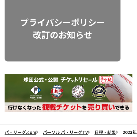
パ・リーグ.com
パーソル パ・リーグTV
日程・結果
2023