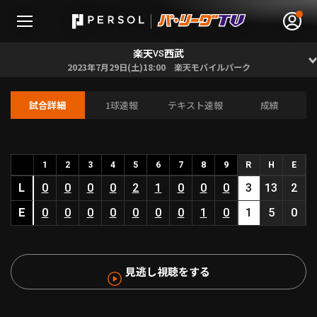
楽天
西武
VS
2023年7月29日(土)18:00 楽天モバイルパーク
試合詳細
1球速報
テキスト速報
成績
無料アカウント登録
ログイン
HOME
1
2
3
4
5
6
7
8
9
R
H
E
L
0
0
0
0
2
1
0
0
0
3
13
2
動画
E
0
0
0
0
0
0
0
1
0
1
5
0
日程･結果
見逃し視聴をする
順位表･成績
1軍公式戦
選手名鑑