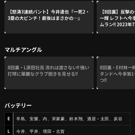
【怒涛3連続バント】今井達也『一死2・
【8回裏】反撃の
3塁の大ピンチ！最後はまさかの…』
一輝 レフトへ今
ムラン!! 2023年7月29日 東北楽天ゴール
デンイーグルス 
マルチアングル
8回裏・L源田壮亮 流れは渡さない!! 強い
8回裏・E村林一輝
打球に華麗なグラブ捌きを見せる!!
タンドへ今季第
つ!!
バッテリー
E
辛島、安樂、内、宋家豪、鈴木翔、酒居 - 太田、炭谷
L
今井、平井、増田 - 古賀