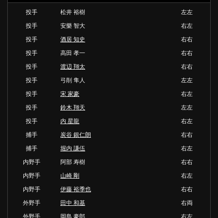
投手
松井 裕樹
左左
投手
安樂 智大
右左
投手
酒居 知史
右右
投手
高田 孝一
右右
投手
渡辺 翔太
右右
投手
弓削 隼人
左左
投手
宋 家豪
右左
投手
鈴木 翔天
左左
投手
内 星龍
右左
捕手
炭谷 銀仁朗
右右
捕手
堀内 謙伍
右左
内野手
阿部 寿樹
右右
内野手
山崎 剛
右左
内野手
伊藤 裕季也
右右
外野手
田中 和基
右両
外野手
岡島 豪郎
右左