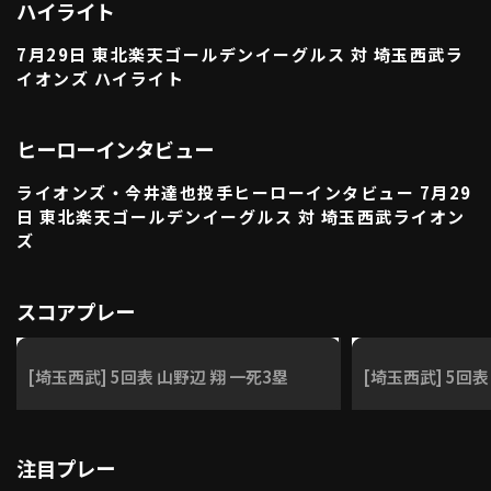
ハイライト
利用規約
プライバシーポリシー
7月29日 東北楽天ゴールデンイーグルス 対 埼玉西武ラ
運営会社
（別ウィンドウで開く）
よくある質問
イオンズ ハイライト
特定商取引法の表示
アルバイト募集
（別ウィンドウで開く
ヒーローインタビュー
ライオンズ・今井達也投手ヒーローインタビュー 7月29
日 東北楽天ゴールデンイーグルス 対 埼玉西武ライオン
動画を検索（選手・チーム・プレー内容…）
ズ
スコアプレー
[埼玉西武] 5回表 山野辺 翔 一死3塁
[埼玉西武] 5回
注目プレー