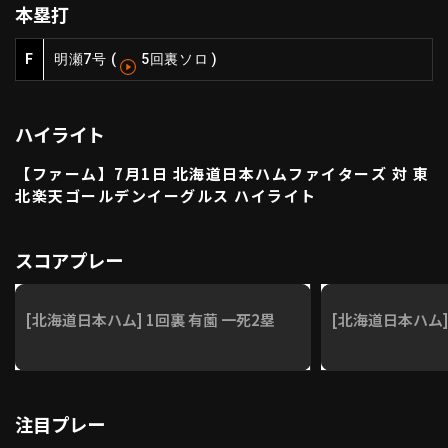
本塁打
ファーム東地区
選手名鑑トップ
ニュース
北海道日本ハムファイターズ
F
明瀬
7号
(
5回裏ソロ
)
ファーム中地区
東北楽天ゴールデンイーグルス
ファーム西地区
埼玉西武ライオンズ
ハイライト
千葉ロッテマリーンズ
設定
交流戦
オリックス・バファローズ
【ファーム】7月1日 北海道日本ハムファイターズ 対 東
福岡ソフトバンクホークス
北楽天ゴールデンイーグルス ハイライト
スコアプレー
[北海道日本ハム] 1回裏 有薗 一死2塁
[北海道日本ハム] 
注目プレー