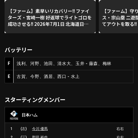
【ファーム】素早いリカバリー!! ファイ
【ファーム】守り
ターズ・宮崎一樹 好返球でライトゴロを
ス・宗山塁 二遊
利用規約
プライバシーポリシー
成功させる!! 2026年7月1日 北海道日本
てアウトを取る!! 
ハムファイターズ 対 東北楽天ゴールデ
日本ハムファイタ
運営会社
（別ウィンドウで開く）
よくある質問
ンイーグルス
ルデンイーグル
バッテリー
特定商取引法の表示
アルバイト募集
（別ウィンドウで開く
F
浅利、河野、池田、清水大、玉井 - 藤森、梅林
動画を検索（選手・チーム・プレー内容…）
E
古賀、今野、酒居、西口 - 水上
スターティングメンバー
日本ハム
1
(左)
今川 優馬
右右
2
(三)
郡司 裕也
右右