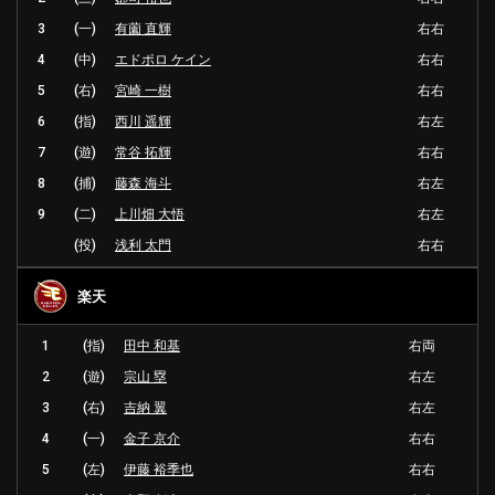
3
(一)
有薗 直輝
右右
4
(中)
エドポロ ケイン
右右
5
(右)
宮崎 一樹
右右
6
(指)
西川 遥輝
右左
7
(遊)
常谷 拓輝
右右
8
(捕)
藤森 海斗
右左
9
(二)
上川畑 大悟
右左
(投)
浅利 太門
右右
楽天
1
(指)
田中 和基
右両
2
(遊)
宗山 塁
右左
3
(右)
吉納 翼
右左
4
(一)
金子 京介
右右
5
(左)
伊藤 裕季也
右右