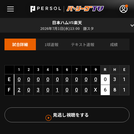
日本ハム
楽天
VS
2026年7月1日(水)13:00 鎌スタ
試合詳細
1球速報
テキスト速報
成績
無料アカウント登録
ログイン
HOME
1
2
3
4
5
6
7
8
9
R
H
E
E
0
0
0
0
0
0
0
0
0
0
3
1
動画
F
2
0
3
0
1
0
0
0
X
6
8
1
日程･結果
見逃し視聴をする
順位表･成績
1軍公式戦
選手名鑑