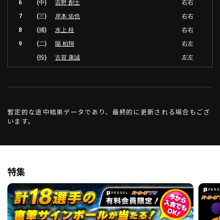
6
(中)
吉野 創士
右右
7
(三)
岸本 佑也
右右
8
(捕)
水上 桂
右右
9
(二)
陽 柏翔
右左
(投)
古賀 康誠
左左
暫定的な途中結果データであり、最終的に更新される場合もござ
います。
特集