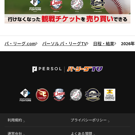
パ・リーグ.com
パーソル パ・リーグTV
日程・結果
202
利用規約
プライバシーポリシー
運営会社
（別ウィンドウで開く）
よくある質問