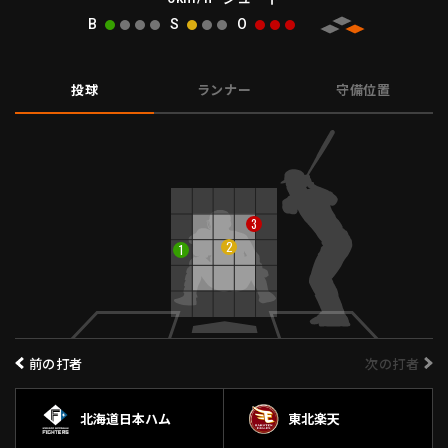
B
S
O
ファーム東地区
選手名鑑トップ
ニュース
北海道日本ハムファイターズ
ファーム中地区
東北楽天ゴールデンイーグルス
投球
ランナー
守備位置
ファーム西地区
埼玉西武ライオンズ
千葉ロッテマリーンズ
設定
交流戦
オリックス・バファローズ
福岡ソフトバンクホークス
3
2
1
前の打者
次の打者
北海道日本ハム
東北楽天