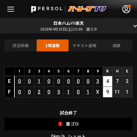
日本ハム
楽天
VS
2026年4月25日(土)13:00 鎌スタ
試合詳細
1球速報
テキスト速報
成績
無料アカウント登録
ログイン
HOME
1
2
3
4
5
6
7
8
9
R
H
E
E
0
0
1
0
0
0
0
0
3
4
7
2
動画
F
0
0
2
0
5
1
0
1
X
9
11
1
日程･結果
試合終了
順位表･成績
3
遊ゴロ
1軍公式戦
選手名鑑
0km/h
シュート