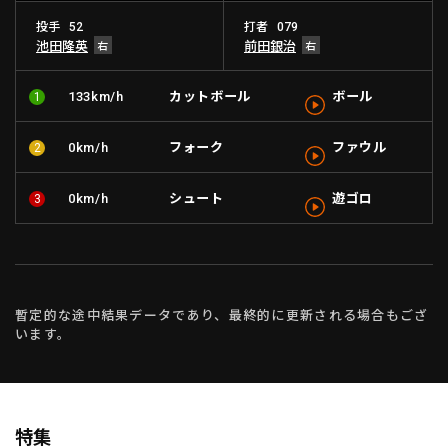
投手
打者
52
079
池田隆英
前田銀治
利用規約
プライバシーポリシー
カットボール
ボール
133km/h
1
運営会社
（別ウィンドウで開く）
よくある質問
フォーク
ファウル
0km/h
2
特定商取引法の表示
アルバイト募集
（別ウィンドウで開く
シュート
遊ゴロ
0km/h
3
動画を検索（選手・チーム・プレー内容…）
暫定的な途中結果データであり、最終的に更新される場合もござ
います。
特集