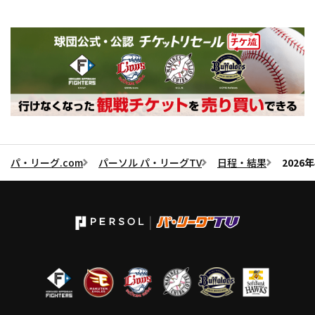
パ・リーグ.com
パーソル パ・リーグTV
日程・結果
202