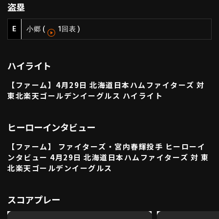
盗塁
ファーム東地区
選手名鑑トップ
ニュース
北海道日本ハムファイターズ
E
小郷
(
1回表
)
ファーム中地区
東北楽天ゴールデンイーグルス
ファーム西地区
埼玉西武ライオンズ
ハイライト
千葉ロッテマリーンズ
設定
交流戦
オリックス・バファローズ
【ファーム】4月29日 北海道日本ハムファイターズ 対
福岡ソフトバンクホークス
東北楽天ゴールデンイーグルス ハイライト
ヒーローインタビュー
【ファーム】 ファイターズ・宮内春輝投手 ヒーローイ
ンタビュー 4月29日 北海道日本ハムファイターズ 対 東
北楽天ゴールデンイーグルス
スコアプレー