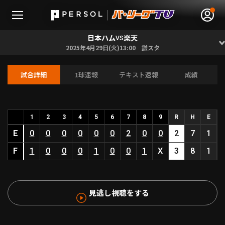
日本ハム
楽天
VS
2025年4月29日(火)13:00 鎌スタ
試合詳細
1球速報
テキスト速報
成績
無料アカウント登録
ログイン
HOME
1
2
3
4
5
6
7
8
9
R
H
E
E
0
0
0
0
0
0
2
0
0
2
7
1
動画
F
1
0
0
0
1
0
0
1
X
3
8
1
日程･結果
見逃し視聴をする
順位表･成績
1軍公式戦
選手名鑑