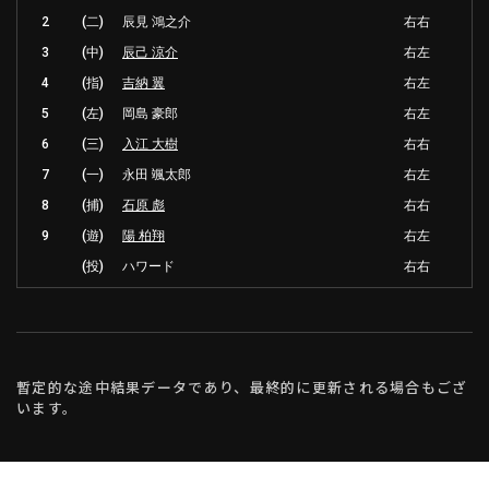
2
(二)
辰見 鴻之介
右右
3
(中)
辰己 涼介
右左
4
(指)
吉納 翼
右左
5
(左)
岡島 豪郎
右左
6
(三)
入江 大樹
右右
7
(一)
永田 颯太郎
右左
8
(捕)
石原 彪
右右
9
(遊)
陽 柏翔
右左
(投)
ハワード
右右
暫定的な途中結果データであり、最終的に更新される場合もござ
います。