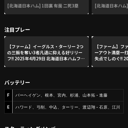
[北海道日本ハム] 1回裏 有薗 二死3塁
[北海道日本ハム]
利用規約
プライバシーポリシー
注目プレー
運営会社
（別ウィンドウで開く）
よくある質問
特定商取引法の表示
アルバイト募集
（別ウィンドウで開く
【ファーム】イーグルス・ターリー 2つ
【ファーム】ファ
の三振を奪い3者凡退に抑える好リリー
ーアウト満塁一
フ!! 2025年4月29日 北海道日本ハムファ
失点でしのぐ!! 2
イターズ 対 東北楽天ゴールデンイーグ
本ハムファイター
動画を検索（選手・チーム・プレー内容…）
ルス
デンイーグルス
バッテリー
F
バーヘイゲン、根本、宮内、杉浦、山本拓 - 進藤
E
ハワード、弓削、中込、ターリー、渡辺翔 - 石原、江川