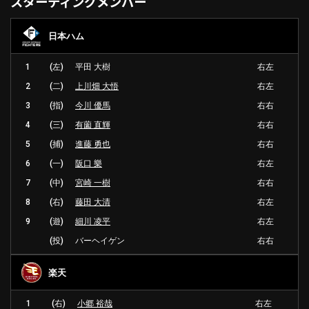
スターティングメンバー
日本ハム
1
(左)
平田 大樹
右左
2
(二)
上川畑 大悟
右左
3
(指)
今川 優馬
右右
4
(三)
有薗 直輝
右右
5
(捕)
進藤 勇也
右右
6
(一)
阪口 樂
右左
7
(中)
宮崎 一樹
右右
8
(右)
藤田 大清
右左
9
(遊)
細川 凌平
右左
(投)
バーヘイゲン
右右
楽天
1
(右)
小郷 裕哉
右左