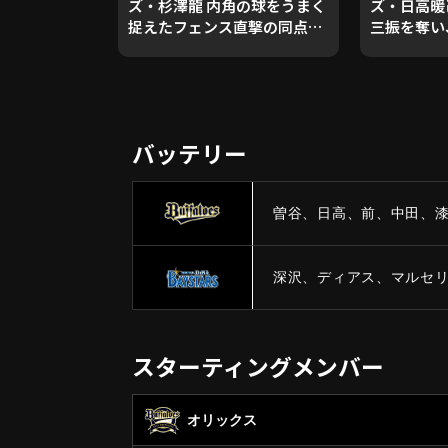
ズ・杉澤龍 内角の球をうまく
ズ・日高暖
捉えたフェンス直撃の同点タ
三振を奪い
イムリー!! 2023年10月17日
無失点!! 2023年10月17日 オ
オリックス・バファローズ 対
リックス・
横浜DeNAベイスターズ
浜DeNAベ
バッテリー
曽谷、日高、前、中田、漆
深沢、ディアス、マルセリー
スターティングメンバー
オリックス