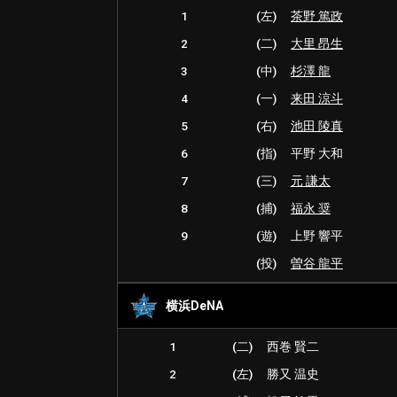
1
(左)
茶野 篤政
2
(二)
大里 昂生
3
(中)
杉澤 龍
4
(一)
来田 涼斗
5
(右)
池田 陵真
6
(指)
平野 大和
7
(三)
元 謙太
8
(捕)
福永 奨
9
(遊)
上野 響平
(投)
曽谷 龍平
横浜DeNA
1
(二)
西巻 賢二
2
(左)
勝又 温史