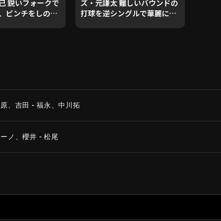
己 鋭いフォークで
ズ・元謙太 難しいバウンドの
、ピンチをしのぎ
打球を逆シングルで華麗に捌
く!! 2023年10月17日 オリッ
バファローズ 対 横
クス・バファローズ 対 横浜
イスターズ
DeNAベイスターズ
原、吉田 - 福永、中川拓
ノ、櫻井 - 松尾