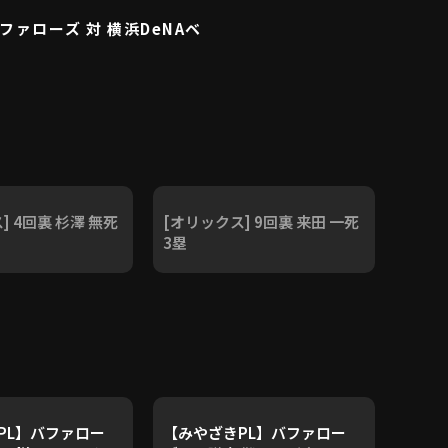
ファローズ 対 横浜DeNAベ
] 4回裏 杉澤 無死
[オリックス] 9回裏 来田 一死
3塁
PL】バファロー
【みやざきPL】バファロー