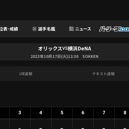
位表･成績
選手名鑑
ニュース
オリックス
横浜DeNA
VS
2023年10月17日(火)12:30 SOKKEN
1球速報
テキスト速報
2
3
4
5
6
7
8