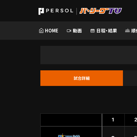
HOME
動画
日程・結果
順
試合詳細
1