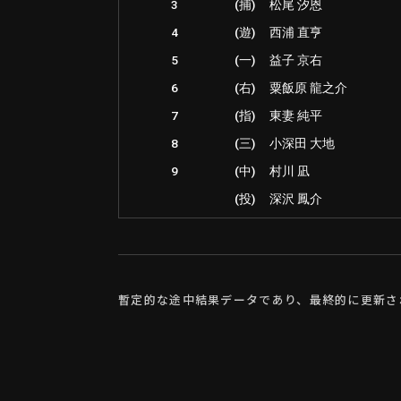
3
(捕)
松尾 汐恩
4
(遊)
西浦 直亨
5
(一)
益子 京右
6
(右)
粟飯原 龍之介
7
(指)
東妻 純平
8
(三)
小深田 大地
9
(中)
村川 凪
(投)
深沢 鳳介
暫定的な途中結果データであり、最終的に更新さ