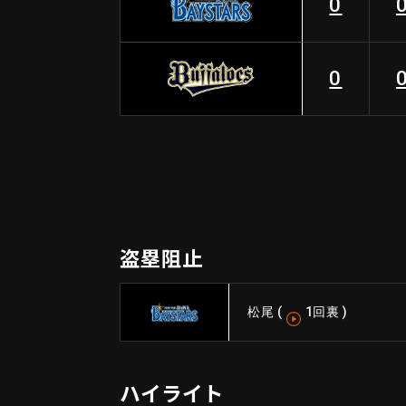
0
0
盗塁阻止
松尾
(
1回裏
)
ハイライト