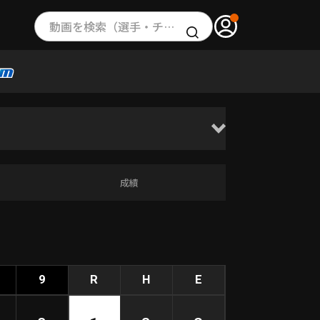
動画を検索（選手・チーム・プレー内容…）
成績
9
R
H
E