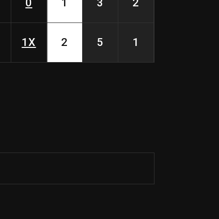
0
1
3
2
1X
2
5
1