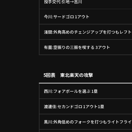
投手交代:引地→吉川
今川:サードゴロ 1アウト
淺間:外角高めのチェンジアップを打つもレフト
有薗:空振りの三振を喫する 3アウト
5回表 東北楽天の攻撃
西川:フォアボールを選ぶ 1塁
渡邊佳:セカンドゴロ 1アウト1塁
黒川:外角低めのフォークを打つもライトフライ 