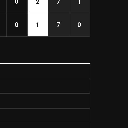
0
2
7
1
0
1
7
0