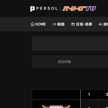
HOME
動画
日程・結果
順
試合詳細
1