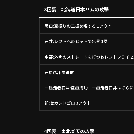
3回裏 北海道日本ハムの攻撃
阪口:空振りの三振を喫する 1アウト
石井:レフトへのヒットで出塁 1塁
水野:外角のストレートを打つもレフトフライ 2
石原(捕):悪送球
一塁走者石井:盗塁成功 一塁走者石井はさらに3
郡:セカンドゴロ 3アウト
4回表 東北楽天の攻撃