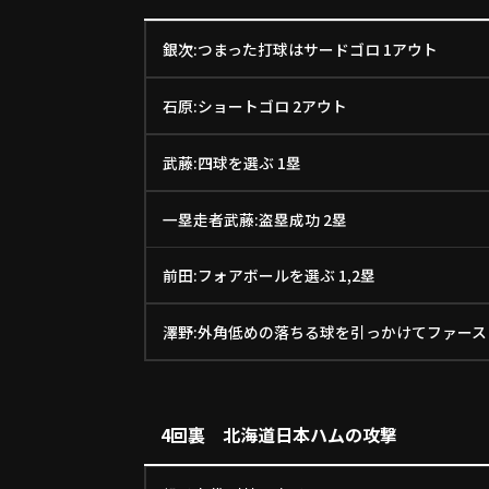
銀次:つまった打球はサードゴロ 1アウト
石原:ショートゴロ 2アウト
武藤:四球を選ぶ 1塁
一塁走者武藤:盗塁成功 2塁
前田:フォアボールを選ぶ 1,2塁
澤野:外角低めの落ちる球を引っかけてファース
4回裏 北海道日本ハムの攻撃