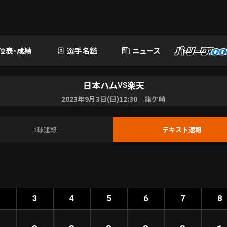
位表･成績
選手名鑑
ニュース
日本ハム
楽天
VS
2023年9月3日(日)12:30 龍ケ崎
1球速報
テキスト速報
2
3
4
5
6
7
8