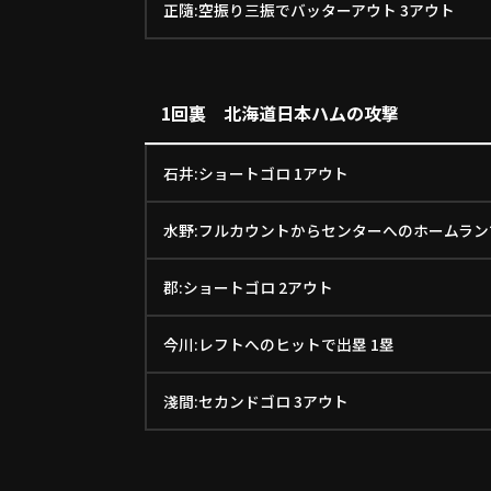
正隨:空振り三振でバッターアウト 3アウト
1回裏 北海道日本ハムの攻撃
石井:ショートゴロ 1アウト
水野:フルカウントからセンターへのホームランで
郡:ショートゴロ 2アウト
今川:レフトへのヒットで出塁 1塁
淺間:セカンドゴロ 3アウト