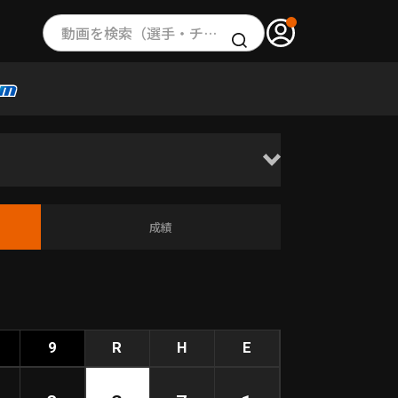
動画を検索（選手・チーム・プレー内容…）
成績
9
R
H
E