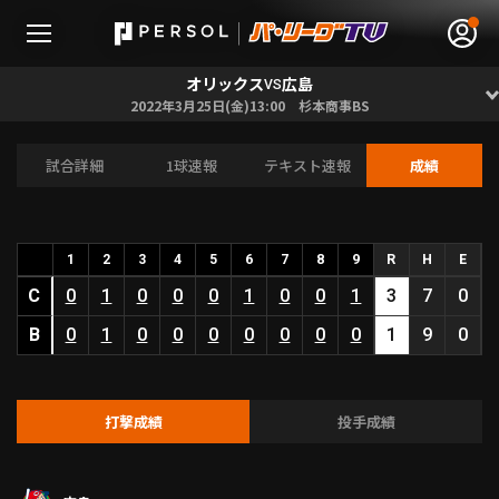
オリックス
広島
VS
2022年3月25日(金)13:00 杉本商事BS
試合詳細
1球速報
テキスト速報
成績
無料アカウント登録
ログイン
HOME
1
2
3
4
5
6
7
8
9
R
H
E
C
動画
0
1
0
0
0
1
0
0
1
3
7
0
B
0
1
0
0
0
0
0
0
0
1
9
0
日程･結果
順位表･成績
打撃成績
投手成績
1軍公式戦
選手名鑑