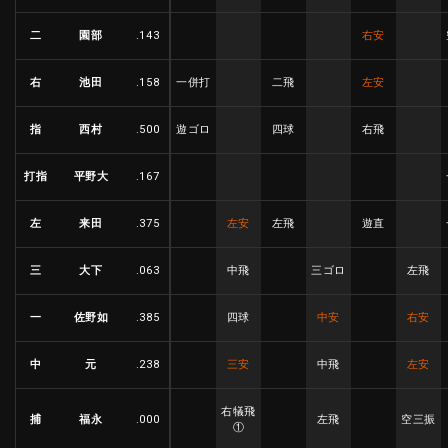
二
園部
.143
右安
右
池田
.158
一併打
二飛
左安
指
西村
.500
遊ゴロ
四球
右飛
打指
平野大
.167
左
来田
.375
左安
左飛
遊直
三
大下
.063
中飛
三ゴロ
左飛
一
佐野如
.385
四球
中安
右安
中
元
.238
三安
中飛
左安
右犠飛
捕
福永
.000
左飛
空三振
①