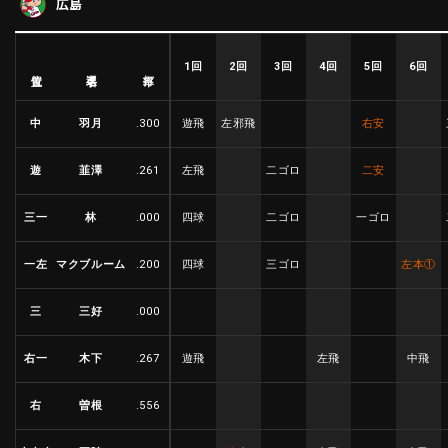
広島
ファーム東地区
選手名鑑トップ
ニュース
北海道日本ハムファイターズ
ファーム中地区
東北楽天ゴールデンイーグルス
1回
2回
3回
4回
5回
6回
選手名
位置
打率
ファーム西地区
埼玉西武ライオンズ
千葉ロッテマリーンズ
中
羽月
.300
遊飛
左邪飛
右安
設定
交流戦
オリックス・バファローズ
福岡ソフトバンクホークス
遊
韮澤
.261
左飛
二ゴロ
二安
三一
林
.000
四球
二ゴロ
一ゴロ
一左
マクブルーム
.200
四球
三ゴロ
左本
①
三
三好
.000
右一
木下
.267
遊飛
左飛
中飛
右
曽根
.556