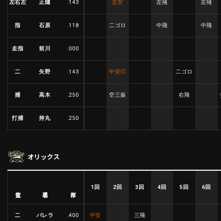
左右左
正隨
.143
左安
左飛
左飛
利用規約
プライバシーポリシー
指
石原
.118
二ゴロ
中飛
中飛
運営会社
（別ウィンドウで開く）
よくある質問
走指
前川
.000
特定商取引法の表示
アルバイト募集
（別ウィンドウで開く
二
矢野
.143
中安
①
二ゴロ
捕
高木
.250
空三振
右飛
動画を検索（選手・チーム・プレー内容…）
打捕
持丸
.250
オリックス
1回
2回
3回
4回
5回
6回
選手名
位置
打率
二
バレラ
.400
中安
三飛