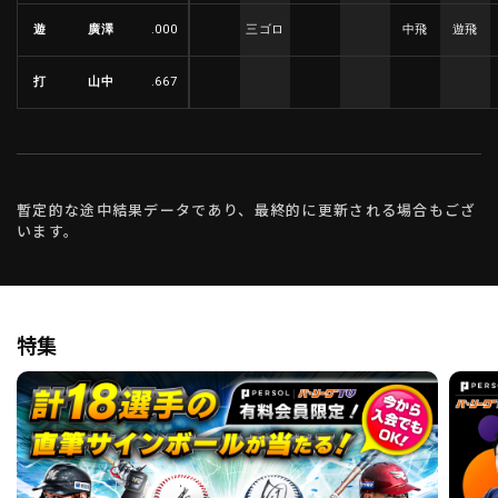
遊
廣澤
.000
三ゴロ
中飛
遊飛
打
山中
.667
暫定的な途中結果データであり、最終的に更新される場合もござ
います。
特集