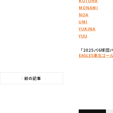
KOTOHA
MONAMI
NOA
UMI
YUKINA
YUU
「2025パ6球
EAGLES
東北ゴー
前の記事
前の記事へ