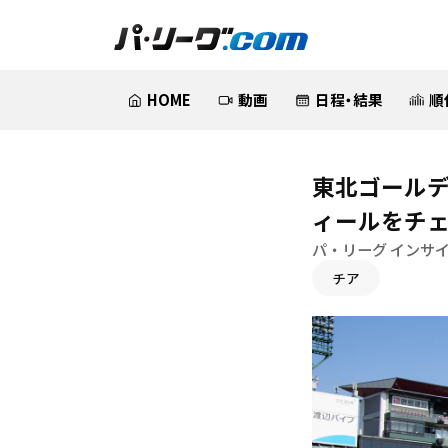
HOME
動画
日程・結果
順
東北ゴールデ
ィールをチ
パ・リーグ インサ
チア